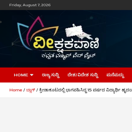
Skip
Friday, August 7, 2026
to
content
ವೀಕ್ಷಕವಾಣಿ
HOME
ರಾಜ್ಯ ಸುದ್ದಿ
ದೇಶ/ವಿದೇಶ ಸುದ್ದಿ
ಮನೆಮದ್ದು
Home
ಬ್ಲಾಗ್
ಕ್ರೀಡಾಕೂಟದಲ್ಲಿ ಭಾಗವಹಿಸಿದ್ದ 15 ವರ್ಷದ ವಿದ್ಯಾರ್ಥಿ ಹ