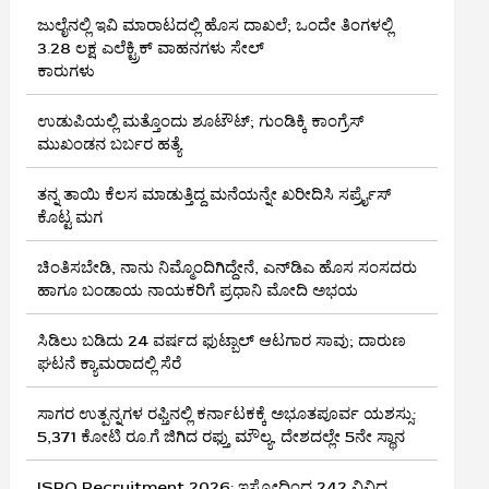
ಜುಲೈನಲ್ಲಿ ಇವಿ ಮಾರಾಟದಲ್ಲಿ ಹೊಸ ದಾಖಲೆ; ಒಂದೇ ತಿಂಗಳಲ್ಲಿ
3.28 ಲಕ್ಷ ಎಲೆಕ್ಟ್ರಿಕ್ ವಾಹನಗಳು ಸೇಲ್
ಕಾರುಗಳು
ಉಡುಪಿಯಲ್ಲಿ ಮತ್ತೊಂದು ಶೂಟೌಟ್‌; ಗುಂಡಿಕ್ಕಿ ಕಾಂಗ್ರೆಸ್‌
ಮುಖಂಡನ ಬರ್ಬರ ಹತ್ಯೆ
ತನ್ನ ತಾಯಿ ಕೆಲಸ ಮಾಡುತ್ತಿದ್ದ ಮನೆಯನ್ನೇ ಖರೀದಿಸಿ ಸರ್ಪ್ರೈಸ್
ಕೊಟ್ಟ ಮಗ
ಚಿಂತಿಸಬೇಡಿ, ನಾನು ನಿಮ್ಮೊಂದಿಗಿದ್ದೇನೆ, ಎನ್‌ಡಿಎ ಹೊಸ ಸಂಸದರು
ಹಾಗೂ ಬಂಡಾಯ ನಾಯಕರಿಗೆ ಪ್ರಧಾನಿ ಮೋದಿ ಅಭಯ
ಸಿಡಿಲು ಬಡಿದು 24 ವರ್ಷದ ಫುಟ್ಬಾಲ್ ಆಟಗಾರ ಸಾವು; ದಾರುಣ
ಘಟನೆ ಕ್ಯಾಮರಾದಲ್ಲಿ ಸೆರೆ
ಸಾಗರ ಉತ್ಪನ್ನಗಳ ರಫ್ತಿನಲ್ಲಿ ಕರ್ನಾಟಕಕ್ಕೆ ಅಭೂತಪೂರ್ವ ಯಶಸ್ಸು:
5,371 ಕೋಟಿ ರೂ.ಗೆ ಜಿಗಿದ ರಫ್ತು ಮೌಲ್ಯ, ದೇಶದಲ್ಲೇ 5ನೇ ಸ್ಥಾನ
ISRO Recruitment 2026: ಇಸ್ರೋದಿಂದ 242 ವಿವಿಧ