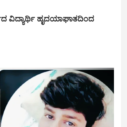
ರ್ಷದ ವಿದ್ಯಾರ್ಥಿ ಹೃದಯಾಘಾತದಿಂದ