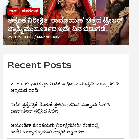
ಬ್ಲಾಗ್
ಮನರಂಜನೆ
ಅತ್ಯಂತ ನಿರೀಕ್ಷಿತ ‘ರಾಮಾಯಣ’ ಚಿತ್ರದ ಟ್ರೇಲರ್
ಬ್ರಾಹ್ಮಿ ಮುಹೂರ್ತದ ಇದೇ ದಿನ ಬಿಡುಗಡೆ..
29 July 2026
NewsDesk
Recent Posts
2050ರಲ್ಲಿ ಭಾರತ ಶ್ರೀಮಂತಿಕೆ ಸಾಧಿಸುವ ಮುನ್ನವೇ ಮುಪ್ಪಾಗಲಿದೆ:
ಅಧ್ಯಯನ ವರದಿ
ನೀಟ್ ಪ್ರಶ್ನೆಪತ್ರಿಕೆ ಸೋರಿಕೆ ಪ್ರಕರಣ; ತನಿಖೆ ಮುಕ್ತಾಯಗೊಳಿಸಿ
ಚಾರ್ಜ್‌ಶೀಟ್ ಸಲ್ಲಿಸಿದ ಸಿಬಿಐ
ಅಯೋಡಿನ್ ಕೊರತೆಯನ್ನು ನಿರ್ಲಕ್ಷಿಸಬೇಡಿ! ದೇಹದಲ್ಲಿ
ಕಾಣಿಸಿಕೊಳ್ಳುವ ಪ್ರಮುಖ ಎಚ್ಚರಿಕೆ ಲಕ್ಷಣಗಳು