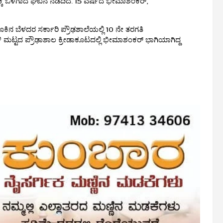
ಾತಕ್ಕೆ ಒಳಗಾದ ಘಟನೆ ನಡೆದಿದೆ. 15 ವರ್ಷದ ಭೀಮಾಶಂಕರ್,
 ಬೆಳದರ ಸರ್ಕಾರಿ ಪ್ರೌಢಶಾಲೆಯಲ್ಲಿ 10 ನೇ ತರಗತಿ
ಹೋಬಳಿ ಮಟ್ಟದ ಪ್ರೌಢಾಶಾಲ ಕ್ರೀಡಾಕೂಟದಲ್ಲಿ ಭೀಮಾಶಂಕರ್ ಭಾಗಿಯಾಗಿದ್ದ