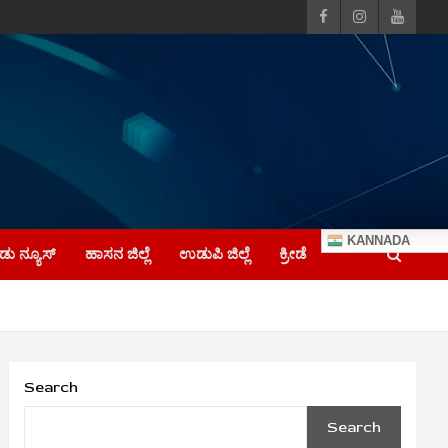
KANNADA
ು ನ್ಯೂಸ್
ಹಾಸನ ಜಿಲ್ಲೆ
ಉಡುಪಿ ಜಿಲ್ಲೆ
ಕ್ರೀಡೆ
Search
Search