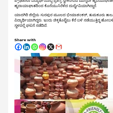
ಪ್ರೌಢಶಾಲಾ ವಿದ್ಯಾರ್ಥಿಯೊಬ್ಬ ಪ್ರಶಸ್ತಿ ಸ್ವೀಕರಿಸುವ ಮುನ್ನವೇ ಹೃದಯಾಘ
ಹೃದಾಯಾಘಾತದಿಂದ ಕೊನೆಯುಸಿರೆಳೆದ ದುರ್ದೈವಿಯಾಗಿದ್ದಾರೆ.
ಯಾದಗಿರಿ ಜಿಲ್ಲೆಯ ಸುರಪುರ ಮೂಲದ ಭೀಮಾಶಂಕರ್, ತುಮಕೂರು ತಾಲೂಕಿನ
ವಿದ್ಯಾರ್ಥಿಯಾಗಿದ್ದರು. ಇಂದು ಚಿಕ್ಕತೊಟ್ಟಿಲು ಕೆರೆ ಬಳಿ ನಡೆಯುತ್ತಿದ್ದ 
ಸ್ಥಳದಲ್ಲಿ ಘಟನೆ ನಡೆದಿದೆ.
Share with