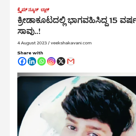
ಕ್ರೈಮ್‌ ನ್ಯೂಸ್
ಬ್ಲಾಗ್
ಕ್ರೀಡಾಕೂಟದಲ್ಲಿ ಭಾಗವಹಿಸಿದ್ದ 15 ವ
ಸಾವು..!
4 August 2023
veekshakavani.com
Share with