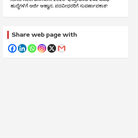
ಹುದ್ದೆಗಳಿಗೆ ಅರ್ಜಿ ಆಹ್ವಾನ; ಪದವೀಧರರಿಗೆ ಸುವರ್ಣಾವಕಾಶ!
Share web page with