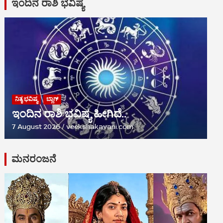
ಇಂದಿನ ರಾಶಿ ಭವಿಷ್ಯ
ನಿತ್ಯ ಭವಿಷ್ಯ
ಬ್ಲಾಗ್
ಇಂದಿನ ರಾಶಿ ಭವಿಷ್ಯ ಹೀಗಿದೆ..
7 August 2026
veekshakavani.com
ಮನರಂಜನೆ