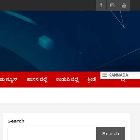
KANNADA
ು ನ್ಯೂಸ್
ಹಾಸನ ಜಿಲ್ಲೆ
ಉಡುಪಿ ಜಿಲ್ಲೆ
ಕ್ರೀಡೆ
Search
Search