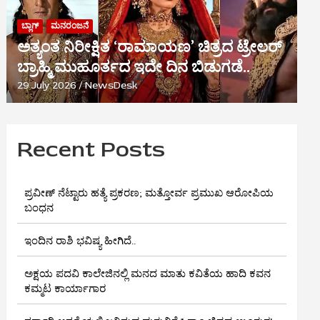
ಬ್ಲಾಗ್
ಮನರಂಜನೆ
ಅತ್ಯಂತ ನಿರೀಕ್ಷಿತ ‘ರಾಮಾಯಣ’ ಚಿತ್ರದ ಟ್ರೇಲರ್
ಬ್ರಾಹ್ಮಿ ಮುಹೂರ್ತದ ಇದೇ ದಿನ ಬಿಡುಗಡೆ..
29 July 2026
NewsDesk
Recent Posts
ಪ್ರವೀಣ್ ನೆಟ್ಟಾರು ಹತ್ಯೆ ಪ್ರಕರಣ; ಮತ್ತೋರ್ವ ಪ್ರಮುಖ ಆರೋಪಿಯ
ಬಂಧನ
ಇಂದಿನ ರಾಶಿ ಭವಿಷ್ಯ ಹೀಗಿದೆ..
ಅಕ್ಷಯ ಪದವಿ ಕಾಲೇಜಿನಲ್ಲಿ ಮನದ ಮಾತು ಕವಿತೆಯ ಹಾದಿ ಕವನ
ಕಮ್ಮಟ ಕಾರ್ಯಾಗಾರ