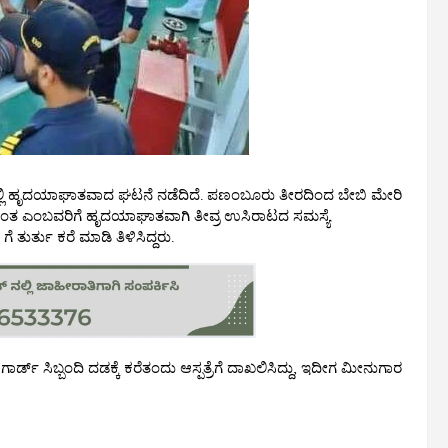
ದಲ್ಲಿ ಹೃದಯಾಘಾತವಾದ ಘಟನೆ ನಡೆದಿದೆ. ಪಣಂಬೂರು ತೀರದಿಂದ ಬೇಬಿ ಮೇರಿ
ರ ವಸಂತ ಎಂಬವರಿಗೆ ಹೃದಯಾಘಾತವಾಗಿ ತೀವ್ರ ಉಸಿರಾಟದ ಸಮಸ್ಯೆ
ತುರ್ತು ಕರೆ ಮಾಡಿ ತಿಳಿಸಿದ್ದರು.
ಾರ್ಡ್ ಸಿಬ್ಬಂದಿ ದಡಕ್ಕೆ ಕರೆತಂದು ಆಸ್ಪತ್ರೆಗೆ ದಾಖಲಿಸಿದ್ದು, ಇದೀಗ ಮೀನುಗಾರ