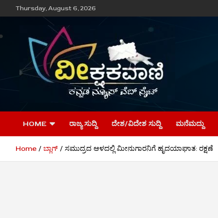
Skip
Thursday, August 6, 2026
to
content
ವೀಕ್ಷಕವಾಣಿ
HOME
ರಾಜ್ಯ ಸುದ್ದಿ
ದೇಶ/ವಿದೇಶ ಸುದ್ದಿ
ಮನೆಮದ್ದು
Home
ಬ್ಲಾಗ್
ಸಮುದ್ರದ ಆಳದಲ್ಲಿ ಮೀನುಗಾರನಿಗೆ ಹೃದಯಾಘಾತ: ರಕ್ಷಣೆ