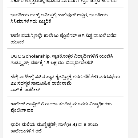
ಸರ್ಕಾರಿ ಆಸ್ಪತ್ರೆಯಲ್ಲಿ ಜನಿಸುವ ಮಗುವಿಗೆ 1 ಗ್ರಾಂ ಚಿನ್ನದ ಉಂಗುರ!
ಭಾರತೀಯ ಬಾಕ್ಸ್ ಆಫೀಸ್ನಲ್ಲಿ ಹಾಲಿವುಡ್ ಅಬ್ಬರ, ಭಾರತೀಯ
ಸಿನಿಮಾಗಳಿಗಿದು ಎಚ್ಚರಿಕೆ
18ನೇ ವಯಸ್ಸಿನಲ್ಲೇ ಕಾಲೇಜು ಪ್ರೊಫೆಸರ್ ಆಗಿ ವಿಶ್ವ ದಾಖಲೆ ಬರೆದ
ಯುವಕ
UGC Scholarship: ಸ್ನಾತಕೋತ್ತರ ವಿದ್ಯಾರ್ಥಿಗಳಿಗೆ ಯುಜಿಸಿ
ಗುಡ್ನ್ಯೂಸ್; ವರ್ಷಕ್ಕೆ 1.5 ಲಕ್ಷ ರೂ. ವಿದ್ಯಾರ್ಥಿವೇತನ!
ಹೆಚ್ಕೆ ಪಾಟೀಲ್ಗೆ ಸಚಿವ ಸ್ಥಾನ ಕೈತಪ್ಪಿದ್ದಕ್ಕೆ ಗದಗ-ಬೆಟಗೇರಿ ನಗರಸಭೆಯ
22 ಸದಸ್ಯರ ಸಾಮೂಹಿಕ ರಾಜೀನಾಮೆ
ಎಚ್.ಕೆ. ಪಾಟೀಲ್
ಕಾಲೇಜ್ ಹಾಸ್ಟೆಲ್ ಗೆ ಗಾಂಜಾ ತಂದಿದ್ದ ಮೂವರು ವಿದ್ಯಾರ್ಥಿಗಳು
ಪೊಲೀಸ್ ವಶ
ಭಾರೀ ಮಳೆಯ ಮುನ್ನೆಚ್ಚರಿಕೆ; ನಾಳೆ(ಆ.4) ದ. ಕ ಶಾಲಾ
ಕಾಲೇಜುಗಳಿಗೆ ರಜೆ