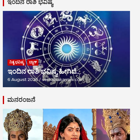
ಇಂದಿನ ರಾಶಿ ಭವಿಷ್ಯ
ನಿತ್ಯ ಭವಿಷ್ಯ
ಬ್ಲಾಗ್
ಇಂದಿನ ರಾಶಿ ಭವಿಷ್ಯ ಹೀಗಿದೆ..
6 August 2026
veekshakavani.com
ಮನರಂಜನೆ