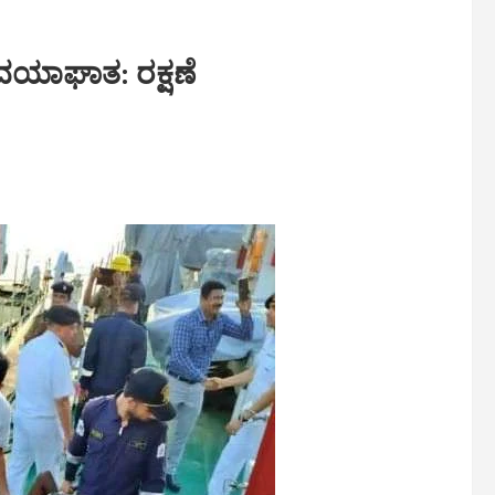
ದಯಾಘಾತ: ರಕ್ಷಣೆ