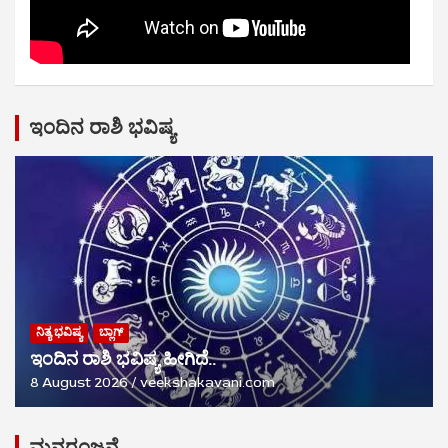
ಇಂದಿನ ರಾಶಿ ಭವಿಷ್ಯ
ನಿತ್ಯ ಭವಿಷ್ಯ
ಬ್ಲಾಗ್
ಇಂದಿನ ರಾಶಿ ಭವಿಷ್ಯ ಹೀಗಿದೆ..
8 August 2026
veekshakavani.com
ಮನರಂಜನೆ