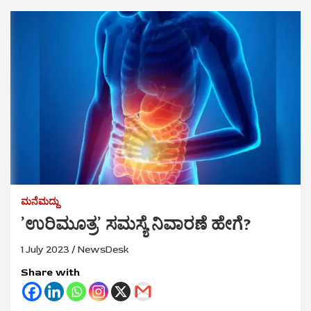
ಮನೆಮದ್ದು
ʼಉರಿಮೂತ್ರʼ ಸಮಸ್ಯೆ ನಿವಾರಣೆ ಹೇಗೆ?
1 July 2023
NewsDesk
Share with