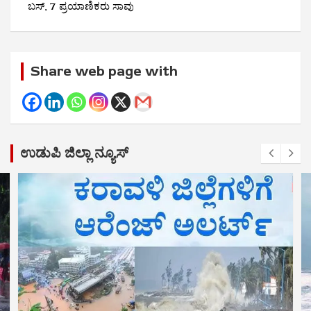
ಬಸ್, 7 ಪ್ರಯಾಣಿಕರು ಸಾವು
Share web page with
ಉಡುಪಿ ಜಿಲ್ಲಾ ನ್ಯೂಸ್