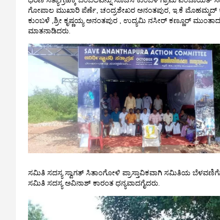
ಧರಣಿ ಸತ್ಯಾಗ್ರಹಕ್ಕೆ ಬೆಂಬಲವನ್ನು ಸೂಚಿಸಿ ಕುಂಬಳೆ ಗ್ರಾಮ ಪಂಚಾ
ಗೋಪಾಲ ಮುಖಾರಿ ಪೆರ್ಣೆ, ಚಂದ್ರಶೇಖರ ಅನಂತಪುರ, ಇ.ಕೆ ಮೊಹಮ್ಮದ್ ಕುಂಞಿ 
ಕುಂಬಳೆ ,ಶ್ರೀ ಕೃಷ್ಣಯ್ಯ ಅನಂತಪುರ , ಉದ್ಯಮಿ ನಸೀರ್ ಕಣ್ಣೂರ್ ಮುಂತಾ
ಮಾತನಾಡಿದರು.
ಸಮಿತಿ ಸದಸ್ಯ ಸ್ವಾಗತ್ ಸಿತಾಂಗೋಳಿ ಪ್ರಾಸ್ತಾವಿಕವಾಗಿ ಸಮಿತಿಯ ಬೆಳವಣಿಗೆ
ಸಮಿತಿ ಸದಸ್ಯ ಅವಿನಾಶ್ ಕಾರಂತ ಧನ್ಯವಾದಗೈದರು.