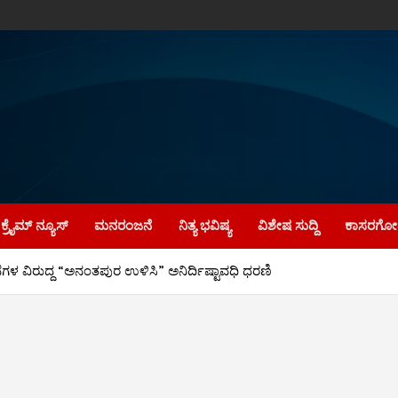
ಕ್ರೈಮ್‌ ನ್ಯೂಸ್
ಮನರಂಜನೆ
ನಿತ್ಯ ಭವಿಷ್ಯ
ವಿಶೇಷ ಸುದ್ದಿ
ಕಾಸರಗೋಡ
ೆಗಳ ವಿರುದ್ದ “ಅನಂತಪುರ ಉಳಿಸಿ” ಅನಿರ್ದಿಷ್ಟಾವಧಿ ಧರಣಿ