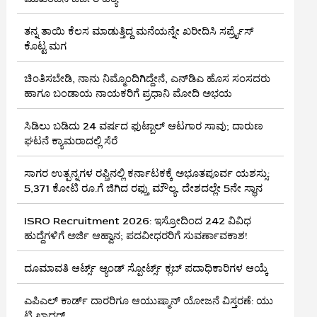
ತನ್ನ ತಾಯಿ ಕೆಲಸ ಮಾಡುತ್ತಿದ್ದ ಮನೆಯನ್ನೇ ಖರೀದಿಸಿ ಸರ್ಪ್ರೈಸ್
ಕೊಟ್ಟ ಮಗ
ಚಿಂತಿಸಬೇಡಿ, ನಾನು ನಿಮ್ಮೊಂದಿಗಿದ್ದೇನೆ, ಎನ್‌ಡಿಎ ಹೊಸ ಸಂಸದರು
ಹಾಗೂ ಬಂಡಾಯ ನಾಯಕರಿಗೆ ಪ್ರಧಾನಿ ಮೋದಿ ಅಭಯ
ಸಿಡಿಲು ಬಡಿದು 24 ವರ್ಷದ ಫುಟ್ಬಾಲ್ ಆಟಗಾರ ಸಾವು; ದಾರುಣ
ಘಟನೆ ಕ್ಯಾಮರಾದಲ್ಲಿ ಸೆರೆ
ಸಾಗರ ಉತ್ಪನ್ನಗಳ ರಫ್ತಿನಲ್ಲಿ ಕರ್ನಾಟಕಕ್ಕೆ ಅಭೂತಪೂರ್ವ ಯಶಸ್ಸು:
5,371 ಕೋಟಿ ರೂ.ಗೆ ಜಿಗಿದ ರಫ್ತು ಮೌಲ್ಯ, ದೇಶದಲ್ಲೇ 5ನೇ ಸ್ಥಾನ
ISRO Recruitment 2026: ಇಸ್ರೋದಿಂದ 242 ವಿವಿಧ
ಹುದ್ದೆಗಳಿಗೆ ಅರ್ಜಿ ಆಹ್ವಾನ; ಪದವೀಧರರಿಗೆ ಸುವರ್ಣಾವಕಾಶ!
ದೂಮಾವತಿ ಆರ್ಟ್ಸ್ ಆ್ಯಂಡ್ ಸ್ಪೋರ್ಟ್ಸ್ ಕ್ಲಬ್‌ ಪದಾಧಿಕಾರಿಗಳ ಆಯ್ಕೆ
ಎಪಿಎಲ್ ಕಾರ್ಡ್ ದಾರರಿಗೂ ಆಯುಷ್ಮಾನ್ ಯೋಜನೆ ವಿಸ್ತರಣೆ: ಯು
ಟಿ ಖಾದರ್