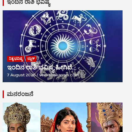
ಇಂದಿನ ರಾಶಿ ಭವಿಷ್ಯ
ನಿತ್ಯ ಭವಿಷ್ಯ
ಬ್ಲಾಗ್
ಇಂದಿನ ರಾಶಿ ಭವಿಷ್ಯ ಹೀಗಿದೆ..
7 August 2026
veekshakavani.com
ಮನರಂಜನೆ