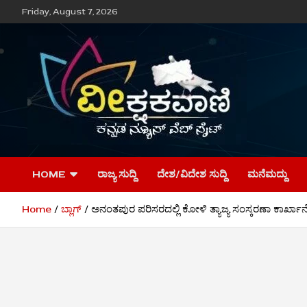
Skip
Friday, August 7, 2026
to
content
ವೀಕ್ಷಕವಾಣಿ
HOME
ರಾಜ್ಯ ಸುದ್ದಿ
ದೇಶ/ವಿದೇಶ ಸುದ್ದಿ
ಮನೆಮದ್ದು
Home
ಬ್ಲಾಗ್
ಅನಂತಪುರ ಪರಿಸರದಲ್ಲಿ ಕೋಳಿ ತ್ಯಾಜ್ಯ ಸಂಸ್ಕರಣಾ ಕಾರ್ಖಾನ