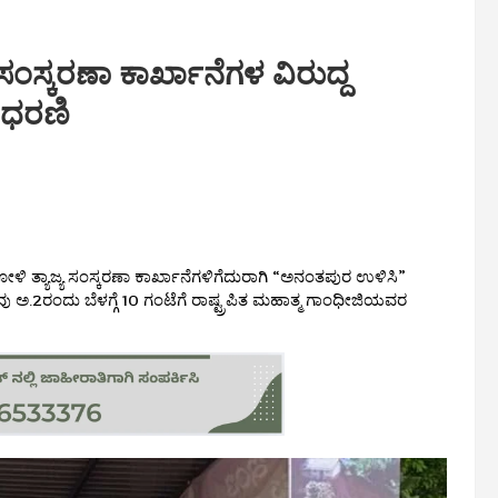
ಸಂಸ್ಕರಣಾ ಕಾರ್ಖಾನೆಗಳ ವಿರುದ್ದ
 ಧರಣಿ
ಳಿ ತ್ಯಾಜ್ಯ ಸಂಸ್ಕರಣಾ ಕಾರ್ಖಾನೆಗಳಿಗೆದುರಾಗಿ “ಅನಂತಪುರ ಉಳಿಸಿ”
ಹವು ಅ.2ರಂದು ಬೆಳಗ್ಗೆ 10 ಗಂಟೆಗೆ ರಾಷ್ಟ್ರಪಿತ ಮಹಾತ್ಮ ಗಾಂಧೀಜಿಯವರ