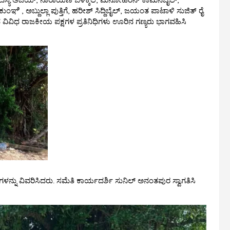
ಯತ್ ಸದಸ್ಯ ಅಜಯ್, ನಾರಾಯಣ ಬಳಕ್ಕಿಲ, ಮನೋಹರನ್ ಕಾಮನಬೈಲ್,
, ಅಬ್ದುಲ್ಲಾ ಪುತ್ತಿಗೆ, ಹರೀಶ್ ಸಿದ್ದಿಬೈಲ್, ಜಯಂತ ಪಾಟಾಳಿ ಸುಜಿತ್ ರೈ
ದ ವಿವಿಧ ರಾಜಕೀಯ ಪಕ್ಷಗಳ ಪ್ರತಿನಿಧಿಗಳು ಊರಿನ ಗಣ್ಯರು ಭಾಗವಹಿಸಿ
ಗಳನ್ನು ವಿವರಿಸಿದರು. ಸಮೆತಿ ಕಾರ್ಯದರ್ಶಿ ಸುನಿಲ್ ಅನಂತಪುರ ಸ್ವಾಗತಿಸಿ