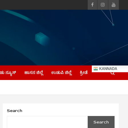
KANNADA
ು ನ್ಯೂಸ್
ಹಾಸನ ಜಿಲ್ಲೆ
ಉಡುಪಿ ಜಿಲ್ಲೆ
ಕ್ರೀಡೆ
Search
Search