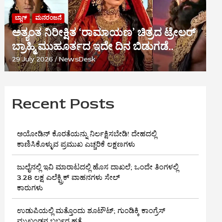
ಬ್ಲಾಗ್
ಮನರಂಜನೆ
ಅತ್ಯಂತ ನಿರೀಕ್ಷಿತ ‘ರಾಮಾಯಣ’ ಚಿತ್ರದ ಟ್ರೇಲರ್
ಬ್ರಾಹ್ಮಿ ಮುಹೂರ್ತದ ಇದೇ ದಿನ ಬಿಡುಗಡೆ..
29 July 2026
NewsDesk
Recent Posts
ಅಯೋಡಿನ್ ಕೊರತೆಯನ್ನು ನಿರ್ಲಕ್ಷಿಸಬೇಡಿ! ದೇಹದಲ್ಲಿ
ಕಾಣಿಸಿಕೊಳ್ಳುವ ಪ್ರಮುಖ ಎಚ್ಚರಿಕೆ ಲಕ್ಷಣಗಳು
ಜುಲೈನಲ್ಲಿ ಇವಿ ಮಾರಾಟದಲ್ಲಿ ಹೊಸ ದಾಖಲೆ; ಒಂದೇ ತಿಂಗಳಲ್ಲಿ
3.28 ಲಕ್ಷ ಎಲೆಕ್ಟ್ರಿಕ್ ವಾಹನಗಳು ಸೇಲ್
ಕಾರುಗಳು
ಉಡುಪಿಯಲ್ಲಿ ಮತ್ತೊಂದು ಶೂಟೌಟ್‌; ಗುಂಡಿಕ್ಕಿ ಕಾಂಗ್ರೆಸ್‌
ಮುಖಂಡನ ಬರ್ಬರ ಹತ್ಯೆ