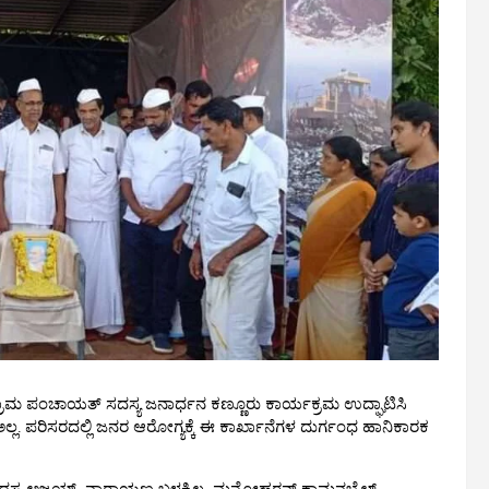
ತಿಗೆ ಗ್ರಾಮ ಪಂಚಾಯತ್ ಸದಸ್ಯ ಜನಾರ್ಧನ ಕಣ್ಣೂರು ಕಾರ್ಯಕ್ರಮ ಉದ್ಘಾಟಿಸಿ
. ಪರಿಸರದಲ್ಲಿ ಜನರ ಆರೋಗ್ಯಕ್ಕೆ ಈ ಕಾರ್ಖಾನೆಗಳ ದುರ್ಗಂಧ ಹಾನಿಕಾರಕ