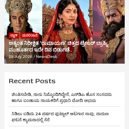
ಬ್ಲಾಗ್
ಮನರಂಜನೆ
ಅತ್ಯಂತ ನಿರೀಕ್ಷಿತ ‘ರಾಮಾಯಣ’ ಚಿತ್ರದ ಟ್ರೇಲರ್ ಬ್ರಾಹ್ಮಿ
ಮುಹೂರ್ತದ ಇದೇ ದಿನ ಬಿಡುಗಡೆ..
29 July 2026
NewsDesk
Recent Posts
ಚಿಂತಿಸಬೇಡಿ, ನಾನು ನಿಮ್ಮೊಂದಿಗಿದ್ದೇನೆ, ಎನ್‌ಡಿಎ ಹೊಸ ಸಂಸದರು
ಹಾಗೂ ಬಂಡಾಯ ನಾಯಕರಿಗೆ ಪ್ರಧಾನಿ ಮೋದಿ ಅಭಯ
ಸಿಡಿಲು ಬಡಿದು 24 ವರ್ಷದ ಫುಟ್ಬಾಲ್ ಆಟಗಾರ ಸಾವು; ದಾರುಣ
ಘಟನೆ ಕ್ಯಾಮರಾದಲ್ಲಿ ಸೆರೆ