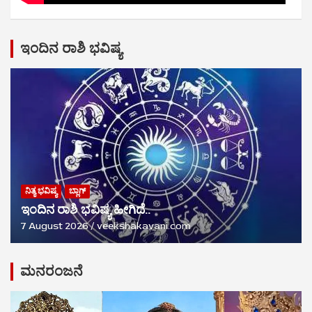
ಇಂದಿನ ರಾಶಿ ಭವಿಷ್ಯ
ನಿತ್ಯ ಭವಿಷ್ಯ
ಬ್ಲಾಗ್
ಇಂದಿನ ರಾಶಿ ಭವಿಷ್ಯ ಹೀಗಿದೆ..
7 August 2026
veekshakavani.com
ಮನರಂಜನೆ