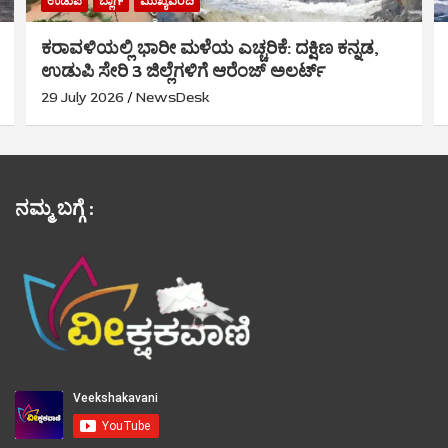
ಉಡುಪಿ
ಬ್ಲಾಗ್
ಮುಖ್ಯವರದಿ
ಕರಾವಳಿಯಲ್ಲಿ ಭಾರೀ ಮಳೆಯ ಎಚ್ಚರಿಕೆ: ದಕ್ಷಿಣ ಕನ್ನಡ,
ಉಡುಪಿ ಸೇರಿ 3 ಜಿಲ್ಲೆಗಳಿಗೆ ಆರೆಂಜ್ ಅಲರ್ಟ್
29 July 2026
NewsDesk
ನಮ್ಮ ಬಗ್ಗೆ :