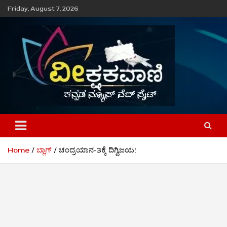
Skip
Friday, August 7, 2026
to
content
ವೀಕ್ಷಕವಾಣಿ
Home
ಬ್ಲಾಗ್
ಚಂದ್ರಯಾನ-3ಕ್ಕೆ ದಿಗ್ವಿಜಯ!