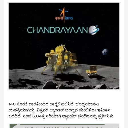
140 ಕೋಟಿ ಭಾರತೀಯರ ಹಾರೈಕೆ ಫಲಿಸಿದೆ. ಚಂದ್ರಯಾನ-3
ಯಶಸ್ವಿಯಾಗಿದ್ದು, ವಿಕ್ರಮ್ ಲ್ಯಾಂಡರ್ ಚಂದ್ರನ ಮೇಲಿಳಿದು ಇತಿಹಾಸ
ಬರೆದಿದೆ. ಸಂಜೆ 6:04ಕ್ಕೆ ಸರಿಯಾಗಿ ಲ್ಯಾಂಡರ್ ಚಂದಿರನನ್ನು ಸ್ಪರ್ಶಿಸಿತು.