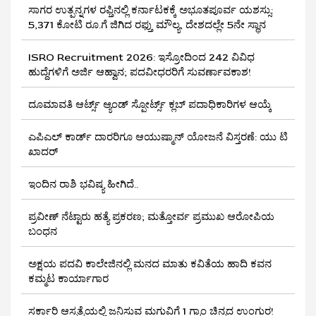
ಸಾಗರ ಉತ್ಪನ್ನಗಳ ರಫ್ತಿನಲ್ಲಿ ಕರ್ನಾಟಕಕ್ಕೆ ಅಭೂತಪೂರ್ವ ಯಶಸ್ಸು:
5,371 ಕೋಟಿ ರೂ.ಗೆ ಜಿಗಿದ ರಫ್ತು ಮೌಲ್ಯ, ದೇಶದಲ್ಲೇ 5ನೇ ಸ್ಥಾನ
ISRO Recruitment 2026: ಇಸ್ರೋದಿಂದ 242 ವಿವಿಧ
ಹುದ್ದೆಗಳಿಗೆ ಅರ್ಜಿ ಆಹ್ವಾನ; ಪದವೀಧರರಿಗೆ ಸುವರ್ಣಾವಕಾಶ!
ದೂಮಾವತಿ ಆರ್ಟ್ಸ್ ಆ್ಯಂಡ್ ಸ್ಪೋರ್ಟ್ಸ್ ಕ್ಲಬ್‌ ಪದಾಧಿಕಾರಿಗಳ ಆಯ್ಕೆ
ಎಪಿಎಲ್ ಕಾರ್ಡ್ ದಾರರಿಗೂ ಆಯುಷ್ಮಾನ್ ಯೋಜನೆ ವಿಸ್ತರಣೆ: ಯು ಟಿ
ಖಾದರ್
ಇಂದಿನ ರಾಶಿ ಭವಿಷ್ಯ ಹೀಗಿದೆ..
ಪ್ರವೀಣ್ ನೆಟ್ಟಾರು ಹತ್ಯೆ ಪ್ರಕರಣ; ಮತ್ತೋರ್ವ ಪ್ರಮುಖ ಆರೋಪಿಯ
ಬಂಧನ
ಅಕ್ಷಯ ಪದವಿ ಕಾಲೇಜಿನಲ್ಲಿ ಮನದ ಮಾತು ಕವಿತೆಯ ಹಾದಿ ಕವನ
ಕಮ್ಮಟ ಕಾರ್ಯಾಗಾರ
ಸರ್ಕಾರಿ ಆಸ್ಪತ್ರೆಯಲ್ಲಿ ಜನಿಸುವ ಮಗುವಿಗೆ 1 ಗ್ರಾಂ ಚಿನ್ನದ ಉಂಗುರ!