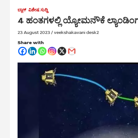
ಬ್ಲಾಗ್
ವಿಶೇಷ ಸುದ್ದಿ
4 ಹಂತಗಳಲ್ಲಿ ಯ್ಯೋಮನೌಕೆ ಲ್ಯಾಂಡಿಂಗ
23 August 2023
veekshakavani desk2
Share with