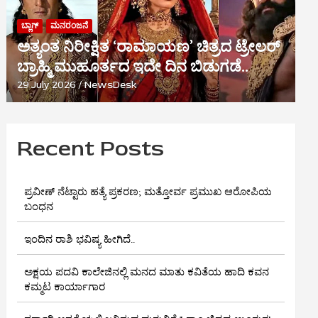
ಬ್ಲಾಗ್
ಮನರಂಜನೆ
ಅತ್ಯಂತ ನಿರೀಕ್ಷಿತ ‘ರಾಮಾಯಣ’ ಚಿತ್ರದ ಟ್ರೇಲರ್
ಬ್ರಾಹ್ಮಿ ಮುಹೂರ್ತದ ಇದೇ ದಿನ ಬಿಡುಗಡೆ..
29 July 2026
NewsDesk
Recent Posts
ಪ್ರವೀಣ್ ನೆಟ್ಟಾರು ಹತ್ಯೆ ಪ್ರಕರಣ; ಮತ್ತೋರ್ವ ಪ್ರಮುಖ ಆರೋಪಿಯ
ಬಂಧನ
ಇಂದಿನ ರಾಶಿ ಭವಿಷ್ಯ ಹೀಗಿದೆ..
ಅಕ್ಷಯ ಪದವಿ ಕಾಲೇಜಿನಲ್ಲಿ ಮನದ ಮಾತು ಕವಿತೆಯ ಹಾದಿ ಕವನ
ಕಮ್ಮಟ ಕಾರ್ಯಾಗಾರ