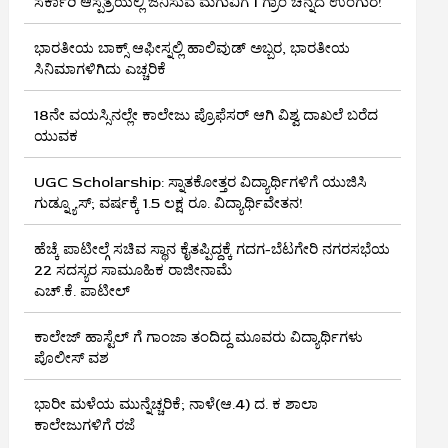
ಸರ್ಕಾರಿ ಆಸ್ಪತ್ರೆಯಲ್ಲಿ ಜನಿಸುವ ಮಗುವಿಗೆ 1 ಗ್ರಾಂ ಚಿನ್ನದ ಉಂಗುರ!
ಭಾರತೀಯ ಬಾಕ್ಸ್ ಆಫೀಸ್ನಲ್ಲಿ ಹಾಲಿವುಡ್ ಅಬ್ಬರ, ಭಾರತೀಯ
ಸಿನಿಮಾಗಳಿಗಿದು ಎಚ್ಚರಿಕೆ
18ನೇ ವಯಸ್ಸಿನಲ್ಲೇ ಕಾಲೇಜು ಪ್ರೊಫೆಸರ್ ಆಗಿ ವಿಶ್ವ ದಾಖಲೆ ಬರೆದ
ಯುವಕ
UGC Scholarship: ಸ್ನಾತಕೋತ್ತರ ವಿದ್ಯಾರ್ಥಿಗಳಿಗೆ ಯುಜಿಸಿ
ಗುಡ್ನ್ಯೂಸ್; ವರ್ಷಕ್ಕೆ 1.5 ಲಕ್ಷ ರೂ. ವಿದ್ಯಾರ್ಥಿವೇತನ!
ಹೆಚ್ಕೆ ಪಾಟೀಲ್ಗೆ ಸಚಿವ ಸ್ಥಾನ ಕೈತಪ್ಪಿದ್ದಕ್ಕೆ ಗದಗ-ಬೆಟಗೇರಿ ನಗರಸಭೆಯ
22 ಸದಸ್ಯರ ಸಾಮೂಹಿಕ ರಾಜೀನಾಮೆ
ಎಚ್.ಕೆ. ಪಾಟೀಲ್
ಕಾಲೇಜ್ ಹಾಸ್ಟೆಲ್ ಗೆ ಗಾಂಜಾ ತಂದಿದ್ದ ಮೂವರು ವಿದ್ಯಾರ್ಥಿಗಳು
ಪೊಲೀಸ್ ವಶ
ಭಾರೀ ಮಳೆಯ ಮುನ್ನೆಚ್ಚರಿಕೆ; ನಾಳೆ(ಆ.4) ದ. ಕ ಶಾಲಾ
ಕಾಲೇಜುಗಳಿಗೆ ರಜೆ