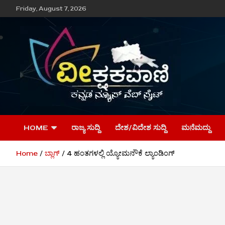
Skip
Friday, August 7, 2026
to
content
ವೀಕ್ಷಕವಾಣಿ
HOME
ರಾಜ್ಯ ಸುದ್ದಿ
ದೇಶ/ವಿದೇಶ ಸುದ್ದಿ
ಮನೆಮದ್ದು
Home
ಬ್ಲಾಗ್
4 ಹಂತಗಳಲ್ಲಿ ಯ್ಯೋಮನೌಕೆ ಲ್ಯಾಂಡಿಂಗ್