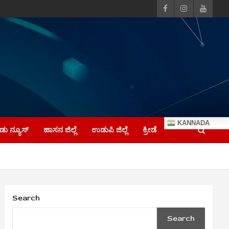
KANNADA
ು ನ್ಯೂಸ್
ಹಾಸನ ಜಿಲ್ಲೆ
ಉಡುಪಿ ಜಿಲ್ಲೆ
ಕ್ರೀಡೆ
Search
Search