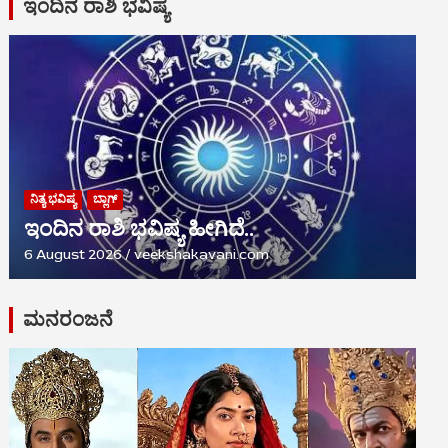
ಇಂದಿನ ರಾಶಿ ಭವಿಷ್ಯ
ನಿತ್ಯ ಭವಿಷ್ಯ
ಬ್ಲಾಗ್
ಇಂದಿನ ರಾಶಿ ಭವಿಷ್ಯ ಹೀಗಿದೆ..
6 August 2026
veekshakavani.com
ಮನರಂಜನೆ