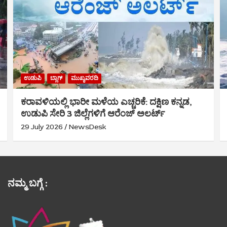
ಉಡುಪಿ
ಬ್ಲಾಗ್
ಮುಖ್ಯವರದಿ
ಕರಾವಳಿಯಲ್ಲಿ ಭಾರೀ ಮಳೆಯ ಎಚ್ಚರಿಕೆ: ದಕ್ಷಿಣ ಕನ್ನಡ,
ಉಡುಪಿ ಸೇರಿ 3 ಜಿಲ್ಲೆಗಳಿಗೆ ಆರೆಂಜ್ ಅಲರ್ಟ್
29 July 2026
NewsDesk
ನಮ್ಮ ಬಗ್ಗೆ :