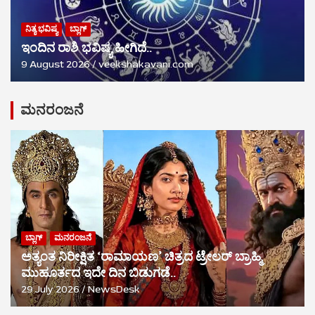
ನಿತ್ಯ ಭವಿಷ್ಯ
ಬ್ಲಾಗ್
ಇಂದಿನ ರಾಶಿ ಭವಿಷ್ಯ ಹೀಗಿದೆ..
9 August 2026
veekshakavani.com
ಮನರಂಜನೆ
ಬ್ಲಾಗ್
ಮನರಂಜನೆ
ಅತ್ಯಂತ ನಿರೀಕ್ಷಿತ ‘ರಾಮಾಯಣ’ ಚಿತ್ರದ ಟ್ರೇಲರ್ ಬ್ರಾಹ್ಮಿ
ಮುಹೂರ್ತದ ಇದೇ ದಿನ ಬಿಡುಗಡೆ..
29 July 2026
NewsDesk