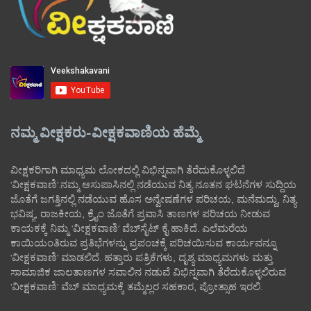
ನಮ್ಮ ವೀಕ್ಷಕರು-ವೀಕ್ಷಕವಾಣಿಯ ಹೆಮ್ಮೆ
ವೀಕ್ಷಕರಿಗಾಗಿ ಮಾಧ್ಯಮ ಲೋಕದಲ್ಲಿ ವಿಭಿನ್ನವಾಗಿ ತೆರೆದುಕೊಳ್ಳಲಿದೆ
'ವೀಕ್ಷಕವಾಣಿ'.ನಮ್ಮ ಆಸುಪಾಸಿನಲ್ಲಿ ನಡೆಯುವ ನಿತ್ಯ ನೂತನ ಘಟನೆಗಳ ಸುದ್ದಿಯ
ಜೊತೆಗೆ ಜಗತ್ತಿನಲ್ಲಿ ನಡೆಯುವ ಹೊಸ ಅನ್ವೇಷಣೆಗಳ ಪರಿಚಯ, ಮನೆಮದ್ದು, ನಿತ್ಯ
ಭವಿಷ್ಯ, ರಾಜಕೀಯ, ಕ್ರೈಂ ಜೊತೆಗೆ ಪ್ರವಾಸಿ ತಾಣಗಳ ಪರಿಚಯ ನೀಡುವ
ಕಾಯಕಕ್ಕೆ ನಿಮ್ಮ 'ವೀಕ್ಷಕವಾಣಿ' ವೆಬ್‌ಸೈಟ್‌ ಕೈ ಹಾಕಿದೆ. ಎಲೆಮರೆಯ
ಕಾಯಿಯಂತಿರುವ ಪ್ರತಿಭೆಗಳನ್ನು ಪ್ರಪಂಚಕ್ಕೆ ಪರಿಚಯಿಸುವ ಕಾರ್ಯವನ್ನೂ
'ವೀಕ್ಷಕವಾಣಿ' ಮಾಡಲಿದೆ. ಹತ್ತಾರು ಪತ್ರಿಕೆಗಳು, ದೃಶ್ಯ ಮಾಧ್ಯಮಗಳು ಮತ್ತು
ಸಾಮಾಜಿಕ ಜಾಲತಾಣಗಳ ಸವಾಲಿನ ನಡುವೆ ವಿಭಿನ್ನವಾಗಿ ತೆರೆದುಕೊಳ್ಳಲಿರುವ
'ವೀಕ್ಷಕವಾಣಿ' ವೆಬ್ ಮಾಧ್ಯಮಕ್ಕೆ ತಮ್ಮೆಲ್ಲರ ಸಹಕಾರ, ಪ್ರೋತ್ಸಾಹ ಇರಲಿ.