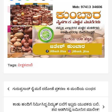
Tags:
ವೀಕ್ಷಕವಾಣಿ
Post
ಗುರುಪ್ರಸಾದ್ ರೈ ಮನೆ ದರೋಡೆ ಪ್ರಕರಣ: 6 ಮಂದಿಯ ಬಂಧನ
navigation
ಕಾಡು ಹಂದಿಗೆ ನಿರ್ಮಿಸಿದ್ದ ವಿದ್ಯುತ್​ ಬಲೆಗೆ ಇಬ್ಬರು ಯುವಕರು ಬಲಿ;
ಶವ ಅಡಗಿಸಿಟ್ಟ ಜಮೀನಿನ ಮಾಲೀಕ!