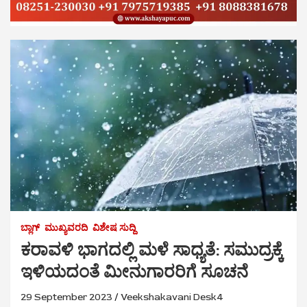
ಬ್ಲಾಗ್
ಮುಖ್ಯವರದಿ
ವಿಶೇಷ ಸುದ್ದಿ
ಕರಾವಳಿ ಭಾಗದಲ್ಲಿ ಮಳೆ ಸಾಧ್ಯತೆ: ಸಮುದ್ರಕ್ಕೆ
ಇಳಿಯದಂತೆ ಮೀನುಗಾರರಿಗೆ ಸೂಚನೆ
29 September 2023
Veekshakavani Desk4