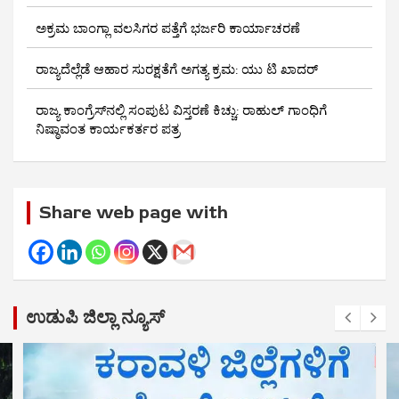
ಅಕ್ರಮ ಬಾಂಗ್ಲಾ ವಲಸಿಗರ ಪತ್ತೆಗೆ ಭರ್ಜರಿ ಕಾರ್ಯಾಚರಣೆ
ರಾಜ್ಯದೆಲ್ಲೆಡೆ ಆಹಾರ ಸುರಕ್ಷತೆಗೆ ಅಗತ್ಯ ಕ್ರಮ: ಯು ಟಿ ಖಾದರ್
ರಾಜ್ಯ ಕಾಂಗ್ರೆಸ್‌ನಲ್ಲಿ ಸಂಪುಟ ವಿಸ್ತರಣೆ ಕಿಚ್ಚು: ರಾಹುಲ್ ಗಾಂಧಿಗೆ
ನಿಷ್ಠಾವಂತ ಕಾರ್ಯಕರ್ತರ ಪತ್ರ
Share web page with
ಉಡುಪಿ ಜಿಲ್ಲಾ ನ್ಯೂಸ್