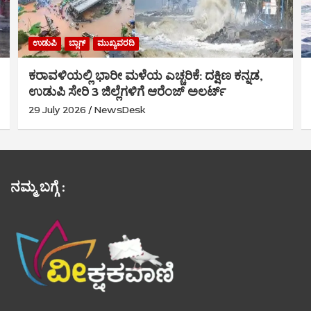
ಉಡುಪಿ
ಬ್ಲಾಗ್
ಮುಖ್ಯವರದಿ
ಕರಾವಳಿಯಲ್ಲಿ ಭಾರೀ ಮಳೆಯ ಎಚ್ಚರಿಕೆ: ದಕ್ಷಿಣ ಕನ್ನಡ,
ಉಡುಪಿ ಸೇರಿ 3 ಜಿಲ್ಲೆಗಳಿಗೆ ಆರೆಂಜ್ ಅಲರ್ಟ್
29 July 2026
NewsDesk
ನಮ್ಮ ಬಗ್ಗೆ :