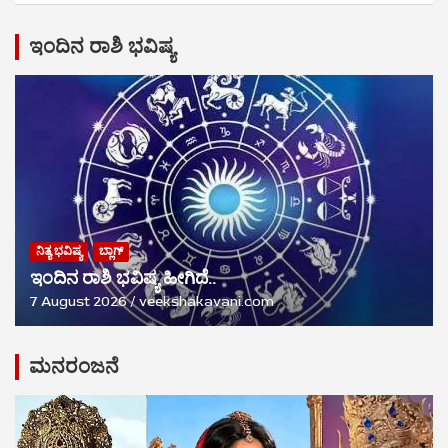
ಇಂದಿನ ರಾಶಿ ಭವಿಷ್ಯ
ನಿತ್ಯ ಭವಿಷ್ಯ
ಬ್ಲಾಗ್
ಇಂದಿನ ರಾಶಿ ಭವಿಷ್ಯ ಹೀಗಿದೆ..
7 August 2026
veekshakavani.com
ಮನರಂಜನೆ