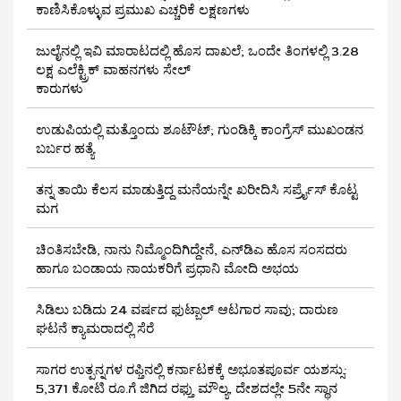
ಕಾಣಿಸಿಕೊಳ್ಳುವ ಪ್ರಮುಖ ಎಚ್ಚರಿಕೆ ಲಕ್ಷಣಗಳು
ಜುಲೈನಲ್ಲಿ ಇವಿ ಮಾರಾಟದಲ್ಲಿ ಹೊಸ ದಾಖಲೆ; ಒಂದೇ ತಿಂಗಳಲ್ಲಿ 3.28
ಲಕ್ಷ ಎಲೆಕ್ಟ್ರಿಕ್ ವಾಹನಗಳು ಸೇಲ್
ಕಾರುಗಳು
ಉಡುಪಿಯಲ್ಲಿ ಮತ್ತೊಂದು ಶೂಟೌಟ್‌; ಗುಂಡಿಕ್ಕಿ ಕಾಂಗ್ರೆಸ್‌ ಮುಖಂಡನ
ಬರ್ಬರ ಹತ್ಯೆ
ತನ್ನ ತಾಯಿ ಕೆಲಸ ಮಾಡುತ್ತಿದ್ದ ಮನೆಯನ್ನೇ ಖರೀದಿಸಿ ಸರ್ಪ್ರೈಸ್ ಕೊಟ್ಟ
ಮಗ
ಚಿಂತಿಸಬೇಡಿ, ನಾನು ನಿಮ್ಮೊಂದಿಗಿದ್ದೇನೆ, ಎನ್‌ಡಿಎ ಹೊಸ ಸಂಸದರು
ಹಾಗೂ ಬಂಡಾಯ ನಾಯಕರಿಗೆ ಪ್ರಧಾನಿ ಮೋದಿ ಅಭಯ
ಸಿಡಿಲು ಬಡಿದು 24 ವರ್ಷದ ಫುಟ್ಬಾಲ್ ಆಟಗಾರ ಸಾವು; ದಾರುಣ
ಘಟನೆ ಕ್ಯಾಮರಾದಲ್ಲಿ ಸೆರೆ
ಸಾಗರ ಉತ್ಪನ್ನಗಳ ರಫ್ತಿನಲ್ಲಿ ಕರ್ನಾಟಕಕ್ಕೆ ಅಭೂತಪೂರ್ವ ಯಶಸ್ಸು:
5,371 ಕೋಟಿ ರೂ.ಗೆ ಜಿಗಿದ ರಫ್ತು ಮೌಲ್ಯ, ದೇಶದಲ್ಲೇ 5ನೇ ಸ್ಥಾನ