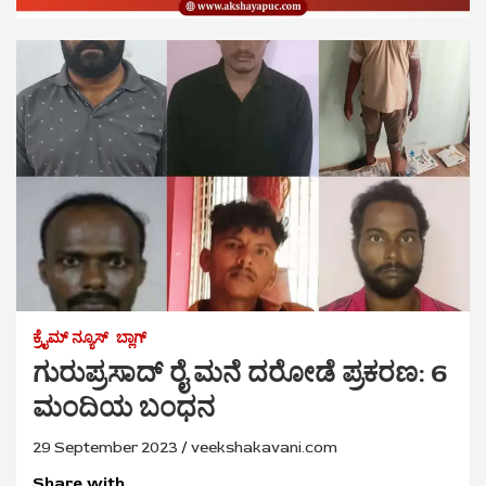
ಕ್ರೈಮ್‌ ನ್ಯೂಸ್
ಬ್ಲಾಗ್
ಗುರುಪ್ರಸಾದ್ ರೈ ಮನೆ ದರೋಡೆ ಪ್ರಕರಣ: 6
ಮಂದಿಯ ಬಂಧನ
29 September 2023
veekshakavani.com
Share with