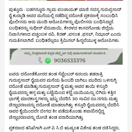
ಪುತ್ತೂರು : ಬಡಗನ್ನೂರು ಗ್ರಾಮ ಪಂಚಾಯತ್ ಮಾಜಿ ಸದಸ್ಯ ಗುರುಪ್ರಸಾದ್
ರೈ ಕುದ್ಕಾಡಿ ಅವರ ಮನೆಯಲ್ಲಿ ನಡೆದಿದ್ದ ದರೋಡೆ ಪ್ರಕರಣಕ್ಕೆ ಸಂಬಂಧಿಸಿ
ಪೊಲೀಸರು ಆರು ಮಂದಿ ಆರೋಪಿಗಳನ್ನು ಪೊಲೀಸರು ಬಂಧಿಸಿದ್ದಾರೆ.
ಬಂಧಿತರನ್ನು ಸುಧೀರ್ ಪೆರುವಾಯಿ, ಕೇರಳದ ಕಾಸರಗೋಡು ಜಿಲ್ಲೆಯ
ನಿವಾಸಿಗಳಾದ ಪಚ್ಚಂಬಳ ರವಿ, ಕಿರಣ್ ,ವಸಂತ ,ಫಸಲ್, ನಿಝಾರ್ ಎಂದು
ಗುರುತಿಸಲಾಗಿದೆ. ಬಂಧಿತರೆಲ್ಲರೂ ಕ್ರಿಮಿನಲ್ ಹಿನ್ನಲೆಯುಳ್ಳ ಆರೋಪಿಗಳು.
ಐವರು ದರೋಡೆಕೋರರ ತಂಡ ಸೆಪ್ಟೆಂಬರ್ 6ರಂದು ತಡರಾತ್ರಿ
ಗುರುಪ್ರಸಾದ್ ರೈಯವರ ಮನೆಯ ಹಿಂಬದಿ ಬಾಗಿಲು ಮುರಿದು ಒಳನುಗ್ಗಿ
ದರೋಡೆ ಮಾಡಿತ್ತು.ಗುರುಪ್ರಸಾದ್ ರೈ ಮತ್ತು ಅವರ ತಾಯಿ ಕಸ್ತೂರಿ
ರೈಯವರನ್ನು ಹಗ್ಗ ಮತ್ತು ಬಟ್ಟೆಯಿಂದ ಕಟ್ಟಿ ಬಾಯಿಯನ್ನು ಬಿಗಿದು ಕತ್ತಿನ
ಭಾಗಕ್ಕೆ ಮಾರಕಾಸ್ತ್ರಗಳನ್ನು ಇಟ್ಟು ಬೆದರಿಸಿ 30 ಸಾವಿರ ರೂ.ನಗದು ಮತ್ತು
ಚಿನ್ನಾಭರಣವನ್ನು ದರೋಡೆ ಮಾಡಲಾಗಿತ್ತು. ಕಸ್ತೂರಿ ರೈಯವರನ್ನು ಬೆದರಿಸಿ
ಅವರ ಕೈಯಿಂದಲೇ ಬೀಗದ ಕೀ ಪಡೆದುಕೊಂಡು ಕಪಾಟಿನಲ್ಲಿದ್ದ
ಚಿನ್ನಾಭರಣವನ್ನು ದೋಚಿ ತಂಡ ಪರಾರಿಯಾಗಿತ್ತು.
ಪ್ರಕರಣದ ತನಿಖೆಗಾಗಿ ಎಸ್ ಪಿ ಸಿ.ಬಿ ಋಷ್ಯಂತ ವಿಶೇಷ ತಂಡ ರಚಿಸಿದ್ದರು,