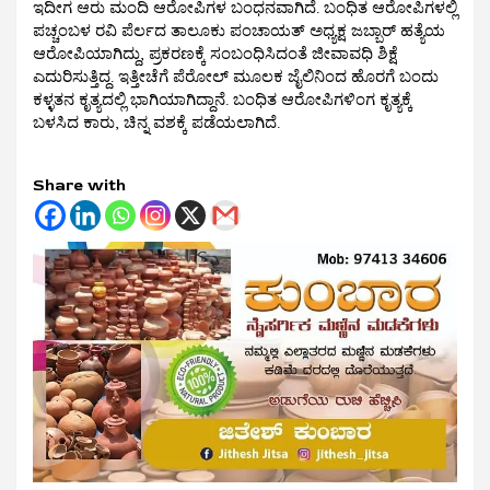
ಇದೀಗ ಆರು ಮಂದಿ ಆರೋಪಿಗಳ ಬಂಧನವಾಗಿದೆ. ಬಂಧಿತ ಆರೋಪಿಗಳಲ್ಲಿ
ಪಚ್ಚಂಬಳ ರವಿ ಪೆರ್ಲದ ತಾಲೂಕು ಪಂಚಾಯತ್ ಅಧ್ಯಕ್ಷ ಜಬ್ಬಾರ್ ಹತ್ಯೆಯ
ಆರೋಪಿಯಾಗಿದ್ದು, ಪ್ರಕರಣಕ್ಕೆ ಸಂಬಂಧಿಸಿದಂತೆ ಜೀವಾವಧಿ ಶಿಕ್ಷೆ
ಎದುರಿಸುತ್ತಿದ್ದ. ಇತ್ತೀಚೆಗೆ ಪೆರೋಲ್ ಮೂಲಕ ಜೈಲಿನಿಂದ ಹೊರಗೆ ಬಂದು
ಕಳ್ಳತನ ಕೃತ್ಯದಲ್ಲಿ ಭಾಗಿಯಾಗಿದ್ದಾನೆ. ಬಂಧಿತ ಆರೋಪಿಗಳಿಂಗ ಕೃತ್ಯಕ್ಕೆ
ಬಳಸಿದ ಕಾರು, ಚಿನ್ನ ವಶಕ್ಕೆ ಪಡೆಯಲಾಗಿದೆ.
Share with