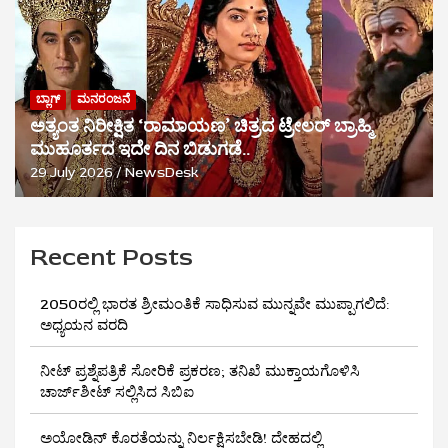
ಬ್ಲಾಗ್
ಮನರಂಜನೆ
ಅತ್ಯಂತ ನಿರೀಕ್ಷಿತ ‘ರಾಮಾಯಣ’ ಚಿತ್ರದ ಟ್ರೇಲರ್ ಬ್ರಾಹ್ಮಿ
ಮುಹೂರ್ತದ ಇದೇ ದಿನ ಬಿಡುಗಡೆ..
29 July 2026
NewsDesk
Recent Posts
2050ರಲ್ಲಿ ಭಾರತ ಶ್ರೀಮಂತಿಕೆ ಸಾಧಿಸುವ ಮುನ್ನವೇ ಮುಪ್ಪಾಗಲಿದೆ:
ಅಧ್ಯಯನ ವರದಿ
ನೀಟ್ ಪ್ರಶ್ನೆಪತ್ರಿಕೆ ಸೋರಿಕೆ ಪ್ರಕರಣ; ತನಿಖೆ ಮುಕ್ತಾಯಗೊಳಿಸಿ
ಚಾರ್ಜ್‌ಶೀಟ್ ಸಲ್ಲಿಸಿದ ಸಿಬಿಐ
ಅಯೋಡಿನ್ ಕೊರತೆಯನ್ನು ನಿರ್ಲಕ್ಷಿಸಬೇಡಿ! ದೇಹದಲ್ಲಿ