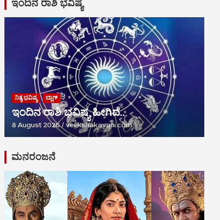
ಇಂದಿನ ರಾಶಿ ಭವಿಷ್ಯ
ನಿತ್ಯ ಭವಿಷ್ಯ
ಬ್ಲಾಗ್
ಇಂದಿನ ರಾಶಿ ಭವಿಷ್ಯ ಹೀಗಿದೆ..
8 August 2026
veekshakavani.com
ಮನರಂಜನೆ