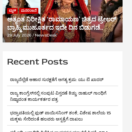
ಬ್ಲಾಗ್
ಮನರಂಜನೆ
ಅತ್ಯಂತ ನಿರೀಕ್ಷಿತ ‘ರಾಮಾಯಣ’ ಚಿತ್ರದ ಟ್ರೇಲರ್
ಬ್ರಾಹ್ಮಿ ಮುಹೂರ್ತದ ಇದೇ ದಿನ ಬಿಡುಗಡೆ..
29 July 2026
NewsDesk
Recent Posts
ರಾಜ್ಯದೆಲ್ಲೆಡೆ ಆಹಾರ ಸುರಕ್ಷತೆಗೆ ಅಗತ್ಯ ಕ್ರಮ: ಯು ಟಿ ಖಾದರ್
ರಾಜ್ಯ ಕಾಂಗ್ರೆಸ್‌ನಲ್ಲಿ ಸಂಪುಟ ವಿಸ್ತರಣೆ ಕಿಚ್ಚು: ರಾಹುಲ್ ಗಾಂಧಿಗೆ
ನಿಷ್ಠಾವಂತ ಕಾರ್ಯಕರ್ತರ ಪತ್ರ
ಭದ್ರಾವತಿಯಲ್ಲಿ ಫುಡ್ ಪಾಯಿಸನಿಂಗ್ ಶಂಕೆ; ವಿಶೇಷ ಶಾಲೆಯ 15
ಮಕ್ಕಳು ಸೇರಿದಂತೆ ಹಲವರು ಆಸ್ಪತ್ರೆಗೆ ದಾಖಲು