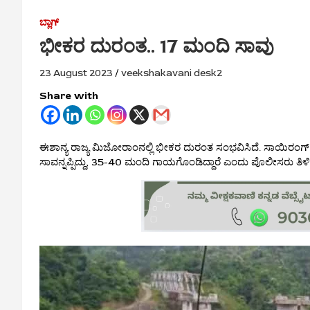
ಬ್ಲಾಗ್
ಭೀಕರ ದುರಂತ.. 17 ಮಂದಿ ಸಾವು
23 August 2023
veekshakavani desk2
Share with
ಈಶಾನ್ಯ ರಾಜ್ಯ ಮಿಜೋರಾಂನಲ್ಲಿ ಭೀಕರ ದುರಂತ ಸಂಭವಿಸಿದೆ. ಸಾಯಿರಂಗ್ ಪ್ರ
ಸಾವನ್ನಪ್ಪಿದ್ದು, 35-40 ಮಂದಿ ಗಾಯಗೊಂಡಿದ್ದಾರೆ ಎಂದು ಪೊಲೀಸರು ತಿಳಿಸಿ