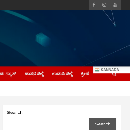
KANNADA
ು ನ್ಯೂಸ್
ಹಾಸನ ಜಿಲ್ಲೆ
ಉಡುಪಿ ಜಿಲ್ಲೆ
ಕ್ರೀಡೆ
Search
Search