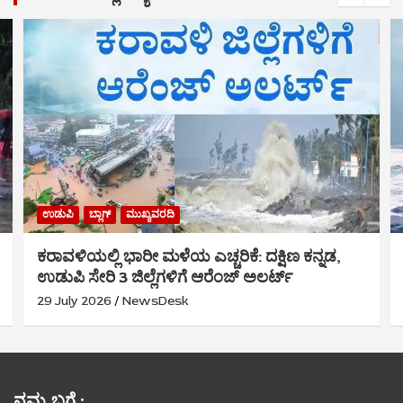
ಉಡುಪಿ
ಬ್ಲಾಗ್
ಮುಖ್ಯವರದಿ
ಕರಾವಳಿಯಲ್ಲಿ ಭಾರೀ ಮಳೆಯ ಎಚ್ಚರಿಕೆ: ದಕ್ಷಿಣ ಕನ್ನಡ,
ಉಡುಪಿ ಸೇರಿ 3 ಜಿಲ್ಲೆಗಳಿಗೆ ಆರೆಂಜ್ ಅಲರ್ಟ್
29 July 2026
NewsDesk
ನಮ್ಮ ಬಗ್ಗೆ :