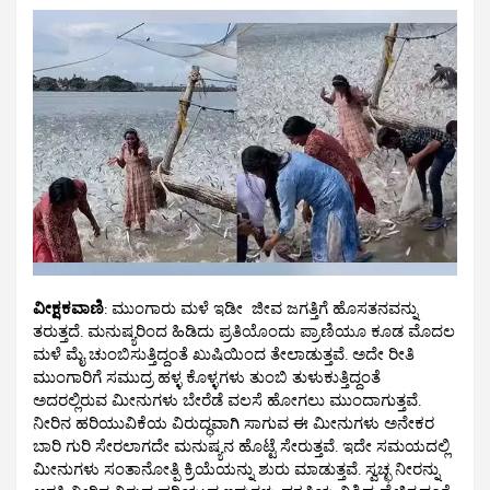
ವೀಕ್ಷಕವಾಣಿ
: ಮುಂಗಾರು ಮಳೆ ಇಡೀ ಜೀವ ಜಗತ್ತಿಗೆ ಹೊಸತನವನ್ನು
ತರುತ್ತದೆ. ಮನುಷ್ಯರಿಂದ ಹಿಡಿದು ಪ್ರತಿಯೊಂದು ಪ್ರಾಣಿಯೂ ಕೂಡ ಮೊದಲ
ಮಳೆ ಮೈ ಚುಂಬಿಸುತ್ತಿದ್ದಂತೆ ಖುಷಿಯಿಂದ ತೇಲಾಡುತ್ತವೆ. ಅದೇ ರೀತಿ
ಮುಂಗಾರಿಗೆ ಸಮುದ್ರ ಹಳ್ಳ ಕೊಳ್ಳಗಳು ತುಂಬಿ ತುಳುಕುತ್ತಿದ್ದಂತೆ
ಅದರಲ್ಲಿರುವ ಮೀನುಗಳು ಬೇರೆಡೆ ವಲಸೆ ಹೋಗಲು ಮುಂದಾಗುತ್ತವೆ.
ನೀರಿನ ಹರಿಯುವಿಕೆಯ ವಿರುದ್ಧವಾಗಿ ಸಾಗುವ ಈ ಮೀನುಗಳು ಅನೇಕರ
ಬಾರಿ ಗುರಿ ಸೇರಲಾಗದೇ ಮನುಷ್ಯನ ಹೊಟ್ಟೆ ಸೇರುತ್ತವೆ. ಇದೇ ಸಮಯದಲ್ಲಿ
ಮೀನುಗಳು ಸಂತಾನೋತ್ಪಿ ಕ್ರಿಯೆಯನ್ನು ಶುರು ಮಾಡುತ್ತವೆ. ಸ್ವಚ್ಛ ನೀರನ್ನು