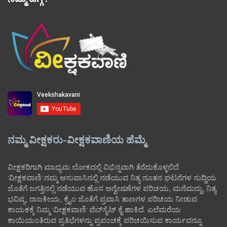
ನಮ್ಮ ವೀಕ್ಷಕರು-ವೀಕ್ಷಕವಾಣಿಯ ಹೆಮ್ಮೆ
ವೀಕ್ಷಕರಿಗಾಗಿ ಮಾಧ್ಯಮ ಲೋಕದಲ್ಲಿ ವಿಭಿನ್ನವಾಗಿ ತೆರೆದುಕೊಳ್ಳಲಿದೆ
'ವೀಕ್ಷಕವಾಣಿ'.ನಮ್ಮ ಆಸುಪಾಸಿನಲ್ಲಿ ನಡೆಯುವ ನಿತ್ಯ ನೂತನ ಘಟನೆಗಳ ಸುದ್ದಿಯ
ಜೊತೆಗೆ ಜಗತ್ತಿನಲ್ಲಿ ನಡೆಯುವ ಹೊಸ ಅನ್ವೇಷಣೆಗಳ ಪರಿಚಯ, ಮನೆಮದ್ದು, ನಿತ್ಯ
ಭವಿಷ್ಯ, ರಾಜಕೀಯ, ಕ್ರೈಂ ಜೊತೆಗೆ ಪ್ರವಾಸಿ ತಾಣಗಳ ಪರಿಚಯ ನೀಡುವ
ಕಾಯಕಕ್ಕೆ ನಿಮ್ಮ 'ವೀಕ್ಷಕವಾಣಿ' ವೆಬ್‌ಸೈಟ್‌ ಕೈ ಹಾಕಿದೆ. ಎಲೆಮರೆಯ
ಕಾಯಿಯಂತಿರುವ ಪ್ರತಿಭೆಗಳನ್ನು ಪ್ರಪಂಚಕ್ಕೆ ಪರಿಚಯಿಸುವ ಕಾರ್ಯವನ್ನೂ