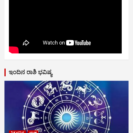
ಇಂದಿನ ರಾಶಿ ಭವಿಷ್ಯ