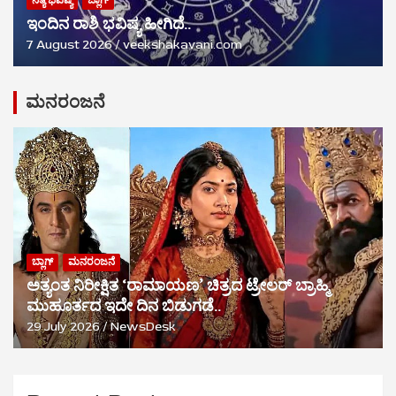
ನಿತ್ಯ ಭವಿಷ್ಯ
ಬ್ಲಾಗ್
ಇಂದಿನ ರಾಶಿ ಭವಿಷ್ಯ ಹೀಗಿದೆ..
7 August 2026
veekshakavani.com
ಮನರಂಜನೆ
ಬ್ಲಾಗ್
ಮನರಂಜನೆ
ಅತ್ಯಂತ ನಿರೀಕ್ಷಿತ ‘ರಾಮಾಯಣ’ ಚಿತ್ರದ ಟ್ರೇಲರ್ ಬ್ರಾಹ್ಮಿ
ಮುಹೂರ್ತದ ಇದೇ ದಿನ ಬಿಡುಗಡೆ..
29 July 2026
NewsDesk