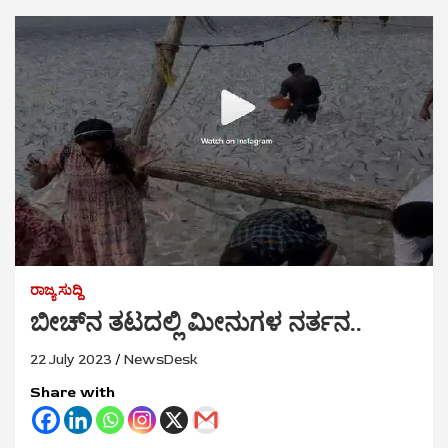
ರಾಜ್ಯ ಸುದ್ದಿ
ಬೀಚ್‌ನ ತಟದಲ್ಲಿ ಮೀನುಗಳ ನರ್ತನ..
22 July 2023
NewsDesk
Share with