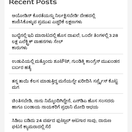
Recent Posts
ಅಯೋಡಿನ್ ಕೊರತೆಯನ್ನು ನಿರ್ಲಕ್ಷಿಸಬೇಡಿ! ದೇಹದಲ್ಲಿ
ಕಾಣಿಸಿಕೊಳ್ಳುವ ಪ್ರಮುಖ ಎಚ್ಚರಿಕೆ ಲಕ್ಷಣಗಳು
ಜುಲೈನಲ್ಲಿ ಇವಿ ಮಾರಾಟದಲ್ಲಿ ಹೊಸ ದಾಖಲೆ; ಒಂದೇ ತಿಂಗಳಲ್ಲಿ 3.28
ಲಕ್ಷ ಎಲೆಕ್ಟ್ರಿಕ್ ವಾಹನಗಳು ಸೇಲ್
ಕಾರುಗಳು
ಉಡುಪಿಯಲ್ಲಿ ಮತ್ತೊಂದು ಶೂಟೌಟ್‌; ಗುಂಡಿಕ್ಕಿ ಕಾಂಗ್ರೆಸ್‌ ಮುಖಂಡನ
ಬರ್ಬರ ಹತ್ಯೆ
ತನ್ನ ತಾಯಿ ಕೆಲಸ ಮಾಡುತ್ತಿದ್ದ ಮನೆಯನ್ನೇ ಖರೀದಿಸಿ ಸರ್ಪ್ರೈಸ್ ಕೊಟ್ಟ
ಮಗ
ಚಿಂತಿಸಬೇಡಿ, ನಾನು ನಿಮ್ಮೊಂದಿಗಿದ್ದೇನೆ, ಎನ್‌ಡಿಎ ಹೊಸ ಸಂಸದರು
ಹಾಗೂ ಬಂಡಾಯ ನಾಯಕರಿಗೆ ಪ್ರಧಾನಿ ಮೋದಿ ಅಭಯ
ಸಿಡಿಲು ಬಡಿದು 24 ವರ್ಷದ ಫುಟ್ಬಾಲ್ ಆಟಗಾರ ಸಾವು; ದಾರುಣ
ಘಟನೆ ಕ್ಯಾಮರಾದಲ್ಲಿ ಸೆರೆ