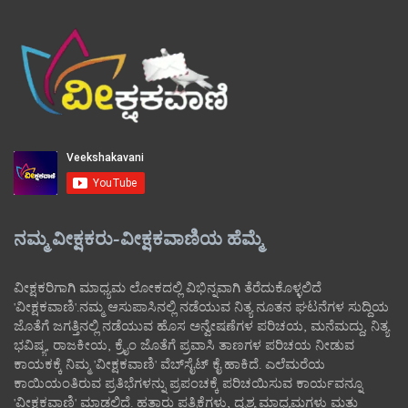
ನಮ್ಮ ವೀಕ್ಷಕರು-ವೀಕ್ಷಕವಾಣಿಯ ಹೆಮ್ಮೆ
ವೀಕ್ಷಕರಿಗಾಗಿ ಮಾಧ್ಯಮ ಲೋಕದಲ್ಲಿ ವಿಭಿನ್ನವಾಗಿ ತೆರೆದುಕೊಳ್ಳಲಿದೆ
'ವೀಕ್ಷಕವಾಣಿ'.ನಮ್ಮ ಆಸುಪಾಸಿನಲ್ಲಿ ನಡೆಯುವ ನಿತ್ಯ ನೂತನ ಘಟನೆಗಳ ಸುದ್ದಿಯ
ಜೊತೆಗೆ ಜಗತ್ತಿನಲ್ಲಿ ನಡೆಯುವ ಹೊಸ ಅನ್ವೇಷಣೆಗಳ ಪರಿಚಯ, ಮನೆಮದ್ದು, ನಿತ್ಯ
ಭವಿಷ್ಯ, ರಾಜಕೀಯ, ಕ್ರೈಂ ಜೊತೆಗೆ ಪ್ರವಾಸಿ ತಾಣಗಳ ಪರಿಚಯ ನೀಡುವ
ಕಾಯಕಕ್ಕೆ ನಿಮ್ಮ 'ವೀಕ್ಷಕವಾಣಿ' ವೆಬ್‌ಸೈಟ್‌ ಕೈ ಹಾಕಿದೆ. ಎಲೆಮರೆಯ
ಕಾಯಿಯಂತಿರುವ ಪ್ರತಿಭೆಗಳನ್ನು ಪ್ರಪಂಚಕ್ಕೆ ಪರಿಚಯಿಸುವ ಕಾರ್ಯವನ್ನೂ
'ವೀಕ್ಷಕವಾಣಿ' ಮಾಡಲಿದೆ. ಹತ್ತಾರು ಪತ್ರಿಕೆಗಳು, ದೃಶ್ಯ ಮಾಧ್ಯಮಗಳು ಮತ್ತು