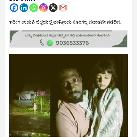
ಇದೀಗ ಉಡುಪಿ ಜಿಲ್ಲೆಯಲ್ಲಿ ಮತ್ತೊಂದು ಕೊರಗಜ್ಜ ಪವಾಡವೇ ನಡೆದಿದೆ.