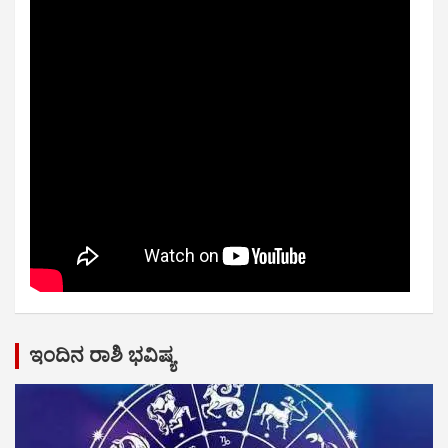
ಇಂದಿನ ರಾಶಿ ಭವಿಷ್ಯ