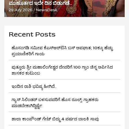
ಮುಹೂರ್ತದ ಇದೇ ದಿನ ಬಿಡುಗಡೆ..
29 July 2026
NewsDesk
Recent Posts
ಹೊಸಂಗಡಿ ಸಮೀಪ ಕೆಎಸ್‌ಆರ್‌ಟಿಸಿ ಬಸ್ ಅಪಘಾತ; 10ಕ್ಕೂ ಹೆಚ್ಚು
ಪ್ರಯಾಣಿಕರಿಗೆ ಗಾಯ
ಪುತ್ತೂರು ಶ್ರೀ ಮಹಾಲಿಂಗೇಶ್ವರ ದೇವರಿಗೆ 100 ಗ್ರಾಂ ಚಿನ್ನ ಅರ್ಪಿಸಿದ
ಶಾಸಕರ ಕುಟುಂಬ
ಇಂದಿನ ರಾಶಿ ಭವಿಷ್ಯ ಹೀಗಿದೆ..
ಗ್ಯಾಸ್ ಸಿಲಿಂಡರ್ ಬಳಸುವವರಿಗೆ ಹೊಸ ರೂಲ್ಸ್‌: ಗ್ರಾಹಕರು
ಮಾಡಬೇಕಾಗಿದ್ದಿಷ್ಟೇ!
ಶಾಲಾ ಕಾಂಪೌಂಡ್ ಗೇಟ್ ಬಿದ್ದು 4 ವರ್ಷದ ಬಾಲಕಿ ಸಾವು