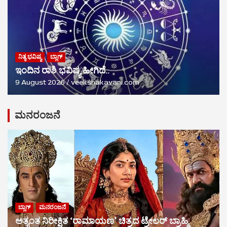
ನಿತ್ಯ ಭವಿಷ್ಯ
ಬ್ಲಾಗ್
ಇಂದಿನ ರಾಶಿ ಭವಿಷ್ಯ ಹೀಗಿದೆ..
9 August 2026
veekshakavani.com
ಮನರಂಜನೆ
ಬ್ಲಾಗ್
ಮನರಂಜನೆ
ಅತ್ಯಂತ ನಿರೀಕ್ಷಿತ ‘ರಾಮಾಯಣ’ ಚಿತ್ರದ ಟ್ರೇಲರ್ ಬ್ರಾಹ್ಮಿ