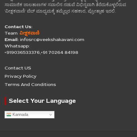
ಸಾಮಾಜಿಕ ಜಾಲತಾಣಗಳ ಸವಾಲಿನ ನಡುವೆ ವಿಭಿನ್ನವಾಗಿ ತೆರೆದುಕೊಳ್ಳಲಿರುವ
'ವೀಕ್ಷಕವಾಣಿ' ವೆಬ್ ಮಾಧ್ಯಮಕ್ಕೆ ತಮ್ಮೆಲ್ಲರ ಸಹಕಾರ, ಪ್ರೋತ್ಸಾಹ ಇರಲಿ.
Contact Us:
Team
ವೀಕ್ಷಕವಾಣಿ
Email:
infosrc@veekshakavani.com
Whatsapp:
+919036533376,+91 70264 84198
Contact US
Privacy Policy
Terms And Conditions
Select Your Language
Kannada