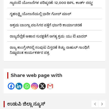
ಗ್ಯಾರಂಟಿ ಯೋಜನೆಗಳ ಪರಿಷ್ಕರಣೆ: 12,000 BPL ಕಾರ್ಡ್ ರದ್ದು!
ಗೃಹಲಕ್ಷ್ಮಿ ಯೋಜನೆಯಲ್ಲಿ ಭಾರೀ ಗೋಲ್ ಮಾಲ್
ಅಕ್ರಮ ಬಾಂಗ್ಲಾ ವಲಸಿಗರ ಪತ್ತೆಗೆ ಭರ್ಜರಿ ಕಾರ್ಯಾಚರಣೆ
ರಾಜ್ಯದೆಲ್ಲೆಡೆ ಆಹಾರ ಸುರಕ್ಷತೆಗೆ ಅಗತ್ಯ ಕ್ರಮ: ಯು ಟಿ ಖಾದರ್
ರಾಜ್ಯ ಕಾಂಗ್ರೆಸ್‌ನಲ್ಲಿ ಸಂಪುಟ ವಿಸ್ತರಣೆ ಕಿಚ್ಚು: ರಾಹುಲ್ ಗಾಂಧಿಗೆ
ನಿಷ್ಠಾವಂತ ಕಾರ್ಯಕರ್ತರ ಪತ್ರ
Share web page with
ಉಡುಪಿ ಜಿಲ್ಲಾ ನ್ಯೂಸ್