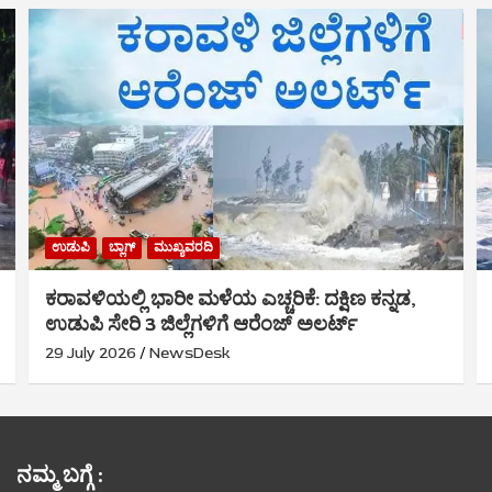
ಉಡುಪಿ
ಬ್ಲಾಗ್
ಮುಖ್ಯವರದಿ
ಕರಾವಳಿಯಲ್ಲಿ ಭಾರೀ ಮಳೆಯ ಎಚ್ಚರಿಕೆ: ದಕ್ಷಿಣ ಕನ್ನಡ,
ಉಡುಪಿ ಸೇರಿ 3 ಜಿಲ್ಲೆಗಳಿಗೆ ಆರೆಂಜ್ ಅಲರ್ಟ್
29 July 2026
NewsDesk
ನಮ್ಮ ಬಗ್ಗೆ :