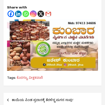
Share with
Tags:
ಕೊರಗಜ್ಜ
,
ವೀಕ್ಷಕವಾಣಿ
Post
ತಾಯಿಯ ಪಿಂಡ ಪ್ರದಾನಕ್ಕೆ ತೆರಳಿದ್ದ ಮಗನ ಸಾವು!
navigation