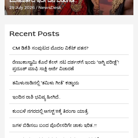
ಮುಹೂರ್ತದ ಇದೇ ದಿನ ಬಿಡುಗಡೆ..
29 July 2026
NewsDesk
Recent Posts
CM ಡಿಕೆಶಿ ಸಂಪುಟದ ಮೊದಲ ವಿಕೆಟ್ ಪತನ?
ರೇಣುಕಾಸ್ವಾಮಿ ಕೊಲೆ ಕೇಸ್: ನಟ ದರ್ಶನ್‌ಗೆ ಇಂದು ‘ಅಗ್ನಿ ಪರೀಕ್ಷೆ’!
ಪ್ರದೂಶ್‌ ಮಾಫಿ ಸಾಕ್ಷಿ ಅರ್ಜಿ ವಿಚಾರಣೆ
ತಮಿಳುನಾಡಿನಲ್ಲಿ ‘ತಮಿಳು ಗೀತೆ’ ಕಡ್ಡಾಯ
ಇಂದಿನ ರಾಶಿ ಭವಿಷ್ಯ ಹೀಗಿದೆ..
ಕುಂಬಳೆ ನಗರದಲ್ಲಿ ಆಗಸ್ಟ್ 11ಕ್ಕೆ ತಿರಂಗಾ ಯಾತ್ರೆ
ಜಗಳ ಬಿಡಿಸಲು ಬಂದ ಪೊಲೀಸರಿಗೇ ಚಾಕು ಇರಿತ..!!