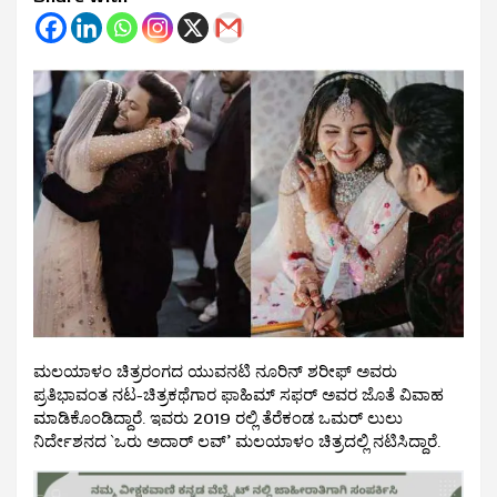
ಮಲಯಾಳಂ ಚಿತ್ರರಂಗದ ಯುವನಟಿ ನೂರಿನ್ ಶರೀಫ್ ಅವರು
ಪ್ರತಿಭಾವಂತ ನಟ-ಚಿತ್ರಕಥೆಗಾರ ಫಾಹಿಮ್ ಸಫರ್ ಅವರ ಜೊತೆ ವಿವಾಹ
ಮಾಡಿಕೊಂಡಿದ್ದಾರೆ. ಇವರು 2019 ರಲ್ಲಿ ತೆರೆಕಂಡ ಒಮರ್ ಲುಲು
ನಿರ್ದೇಶನದ `ಒರು ಅದಾರ್ ಲವ್’ ಮಲಯಾಳಂ ಚಿತ್ರದಲ್ಲಿ ನಟಿಸಿದ್ದಾರೆ.