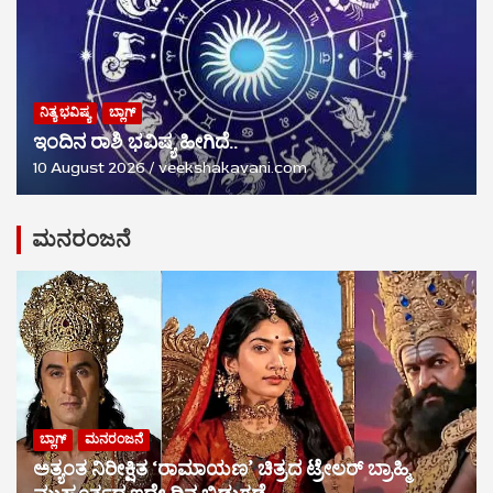
ನಿತ್ಯ ಭವಿಷ್ಯ
ಬ್ಲಾಗ್
ಇಂದಿನ ರಾಶಿ ಭವಿಷ್ಯ ಹೀಗಿದೆ..
10 August 2026
veekshakavani.com
ಮನರಂಜನೆ
ಬ್ಲಾಗ್
ಮನರಂಜನೆ
ಅತ್ಯಂತ ನಿರೀಕ್ಷಿತ ‘ರಾಮಾಯಣ’ ಚಿತ್ರದ ಟ್ರೇಲರ್ ಬ್ರಾಹ್ಮಿ