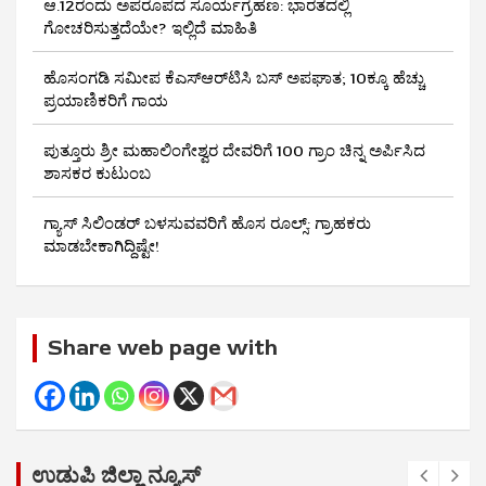
ಆ.12ರಂದು ಅಪರೂಪದ ಸೂರ್ಯಗ್ರಹಣ: ಭಾರತದಲ್ಲಿ
ಗೋಚರಿಸುತ್ತದೆಯೇ? ಇಲ್ಲಿದೆ ಮಾಹಿತಿ
ಹೊಸಂಗಡಿ ಸಮೀಪ ಕೆಎಸ್‌ಆರ್‌ಟಿಸಿ ಬಸ್ ಅಪಘಾತ; 10ಕ್ಕೂ ಹೆಚ್ಚು
ಪ್ರಯಾಣಿಕರಿಗೆ ಗಾಯ
ಪುತ್ತೂರು ಶ್ರೀ ಮಹಾಲಿಂಗೇಶ್ವರ ದೇವರಿಗೆ 100 ಗ್ರಾಂ ಚಿನ್ನ ಅರ್ಪಿಸಿದ
ಶಾಸಕರ ಕುಟುಂಬ
ಗ್ಯಾಸ್ ಸಿಲಿಂಡರ್ ಬಳಸುವವರಿಗೆ ಹೊಸ ರೂಲ್ಸ್‌: ಗ್ರಾಹಕರು
ಮಾಡಬೇಕಾಗಿದ್ದಿಷ್ಟೇ!
Share web page with
ಉಡುಪಿ ಜಿಲ್ಲಾ ನ್ಯೂಸ್