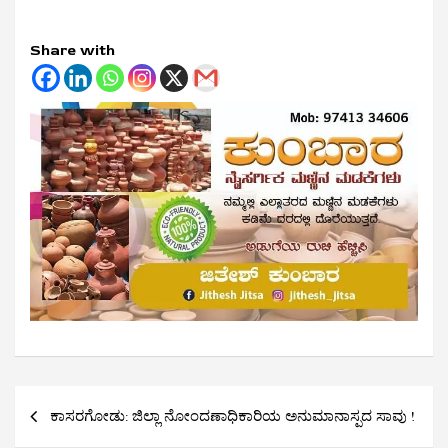
Share with
Post
ಕಾಸರಗೋಡು: ಜಿಲ್ಲಾ ನೋಂದಣಾಧಿಕಾರಿಯ ಅನುಮಾನಾಸ್ಪದ ಸಾವು !
navigation