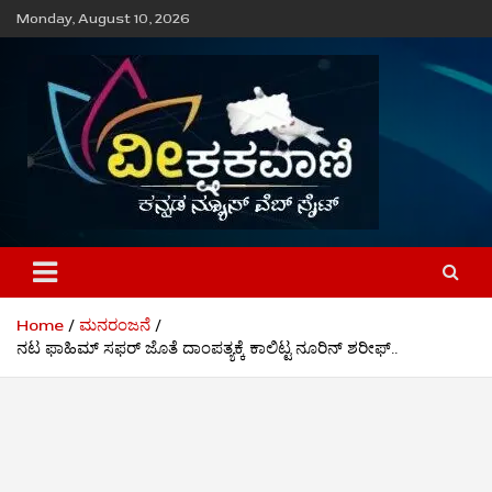
Skip
Monday, August 10, 2026
to
content
ವೀಕ್ಷಕವಾಣಿ
Home
ಮನರಂಜನೆ
ನಟ ಫಾಹಿಮ್‌ ಸಫರ್‌ ಜೊತೆ ದಾಂಪತ್ಯಕ್ಕೆ ಕಾಲಿಟ್ಟ ನೂರಿನ್‌ ಶರೀಫ್..