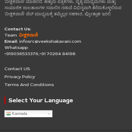
'ವೀಕ್ಷಕವಾಣಿ' ಮಾಡಲಿದೆ. ಹತ್ತಾರು ಪತ್ರಿಕೆಗಳು, ದೃಶ್ಯ ಮಾಧ್ಯಮಗಳು ಮತ್ತು
ಸಾಮಾಜಿಕ ಜಾಲತಾಣಗಳ ಸವಾಲಿನ ನಡುವೆ ವಿಭಿನ್ನವಾಗಿ ತೆರೆದುಕೊಳ್ಳಲಿರುವ
'ವೀಕ್ಷಕವಾಣಿ' ವೆಬ್ ಮಾಧ್ಯಮಕ್ಕೆ ತಮ್ಮೆಲ್ಲರ ಸಹಕಾರ, ಪ್ರೋತ್ಸಾಹ ಇರಲಿ.
Contact Us:
Team
ವೀಕ್ಷಕವಾಣಿ
Email:
infosrc@veekshakavani.com
Whatsapp:
+919036533376,+91 70264 84198
Contact US
Privacy Policy
Terms And Conditions
Select Your Language
Kannada