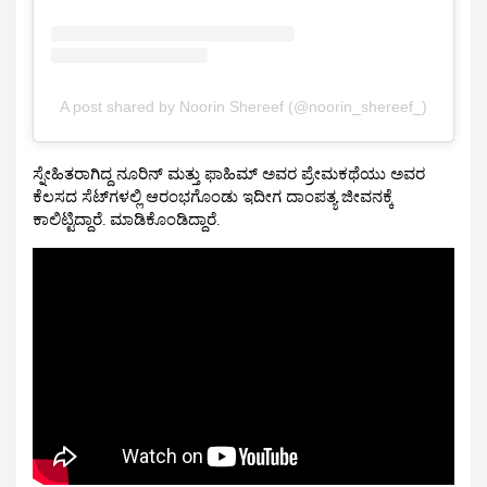
A post shared by Noorin Shereef (@noorin_shereef_)
ಸ್ನೇಹಿತರಾಗಿದ್ದ ನೂರಿನ್ ಮತ್ತು ಫಾಹಿಮ್ ಅವರ ಪ್ರೇಮಕಥೆಯು ಅವರ
ಕೆಲಸದ ಸೆಟ್‌ಗಳಲ್ಲಿ ಆರಂಭಗೊಂಡು ಇದೀಗ ದಾಂಪತ್ಯ ಜೀವನಕ್ಕೆ
ಕಾಲಿಟ್ಟಿದ್ದಾರೆ. ಮಾಡಿಕೊಂಡಿದ್ದಾರೆ. ‌