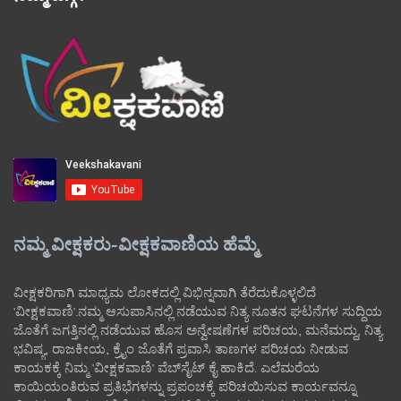
ನಮ್ಮ ವೀಕ್ಷಕರು-ವೀಕ್ಷಕವಾಣಿಯ ಹೆಮ್ಮೆ
ವೀಕ್ಷಕರಿಗಾಗಿ ಮಾಧ್ಯಮ ಲೋಕದಲ್ಲಿ ವಿಭಿನ್ನವಾಗಿ ತೆರೆದುಕೊಳ್ಳಲಿದೆ
'ವೀಕ್ಷಕವಾಣಿ'.ನಮ್ಮ ಆಸುಪಾಸಿನಲ್ಲಿ ನಡೆಯುವ ನಿತ್ಯ ನೂತನ ಘಟನೆಗಳ ಸುದ್ದಿಯ
ಜೊತೆಗೆ ಜಗತ್ತಿನಲ್ಲಿ ನಡೆಯುವ ಹೊಸ ಅನ್ವೇಷಣೆಗಳ ಪರಿಚಯ, ಮನೆಮದ್ದು, ನಿತ್ಯ
ಭವಿಷ್ಯ, ರಾಜಕೀಯ, ಕ್ರೈಂ ಜೊತೆಗೆ ಪ್ರವಾಸಿ ತಾಣಗಳ ಪರಿಚಯ ನೀಡುವ
ಕಾಯಕಕ್ಕೆ ನಿಮ್ಮ 'ವೀಕ್ಷಕವಾಣಿ' ವೆಬ್‌ಸೈಟ್‌ ಕೈ ಹಾಕಿದೆ. ಎಲೆಮರೆಯ
ಕಾಯಿಯಂತಿರುವ ಪ್ರತಿಭೆಗಳನ್ನು ಪ್ರಪಂಚಕ್ಕೆ ಪರಿಚಯಿಸುವ ಕಾರ್ಯವನ್ನೂ