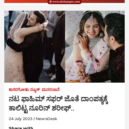
ಕಾಸರಗೋಡು ನ್ಯೂಸ್
ಮನರಂಜನೆ
ನಟ ಫಾಹಿಮ್‌ ಸಫರ್‌ ಜೊತೆ ದಾಂಪತ್ಯಕ್ಕೆ
ಕಾಲಿಟ್ಟ ನೂರಿನ್‌ ಶರೀಫ್..
24 July 2023
NewsDesk
Share with