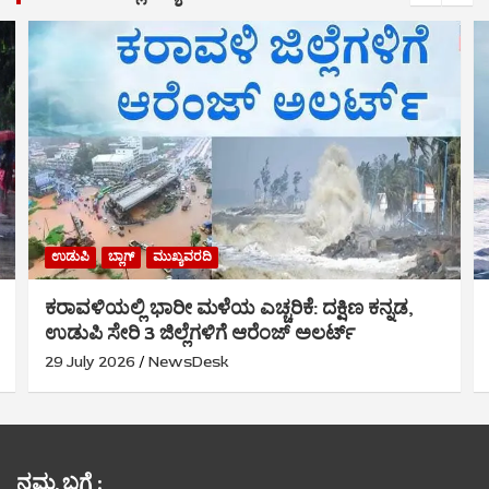
ಉಡುಪಿ
ಬ್ಲಾಗ್
ಕಡಲ್ಕೊರೆತ ತುರ್ತು ಕಾಮಗಾರಿ: ಉಡುಪಿ ಜಿಲ್ಲೆಗೆ 2 ಕೋ.
ರೂ. ಮಂಜೂರು
9 July 2026
NewsDesk
ನಮ್ಮ ಬಗ್ಗೆ :