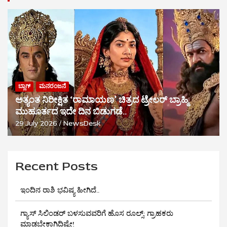
ಬ್ಲಾಗ್
ಮನರಂಜನೆ
ಅತ್ಯಂತ ನಿರೀಕ್ಷಿತ ‘ರಾಮಾಯಣ’ ಚಿತ್ರದ ಟ್ರೇಲರ್ ಬ್ರಾಹ್ಮಿ
ಮುಹೂರ್ತದ ಇದೇ ದಿನ ಬಿಡುಗಡೆ..
29 July 2026
NewsDesk
Recent Posts
ಇಂದಿನ ರಾಶಿ ಭವಿಷ್ಯ ಹೀಗಿದೆ..
ಗ್ಯಾಸ್ ಸಿಲಿಂಡರ್ ಬಳಸುವವರಿಗೆ ಹೊಸ ರೂಲ್ಸ್‌: ಗ್ರಾಹಕರು
ಮಾಡಬೇಕಾಗಿದ್ದಿಷ್ಟೇ!