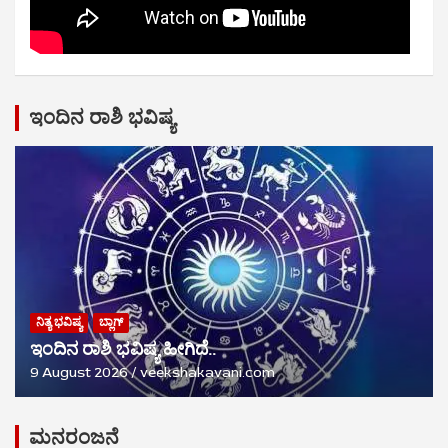
ಇಂದಿನ ರಾಶಿ ಭವಿಷ್ಯ
ನಿತ್ಯ ಭವಿಷ್ಯ
ಬ್ಲಾಗ್
ಇಂದಿನ ರಾಶಿ ಭವಿಷ್ಯ ಹೀಗಿದೆ..
9 August 2026
veekshakavani.com
ಮನರಂಜನೆ