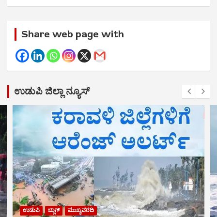
Share web page with
ಉಡುಪಿ ಜಿಲ್ಲಾ ನ್ಯೂಸ್
ಉಡುಪಿ
ಬ್ಲಾಗ್
ಮುಖ್ಯವರದಿ