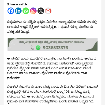
Share with
ಚಿಕ್ಕಮಗಳೂರು: ಪಶ್ಚಿಮ ಘಟ್ಟದ ನಿಷೇಧಿತ ಅರಣ್ಯ ಪ್ರದೇಶ ಬಿದಿರು ತಳದಲ್ಲಿ
ಅನುಮತಿ ಇಲ್ಲದೆ ಟ್ರೆಕ್ಕಿಂಗ್ ನಡೆಸುತ್ತಿದ್ದ 103 ಪ್ರವಾಸಿಗರನ್ನು ಪೊಲೀಸರು
ವಶಕ್ಕೆ ಪಡೆದಿದ್ದಾರೆ.
ಈ ಘಟನೆ ಇಂದು ಮೂಡಿಗೆರೆ ತಾಲ್ಲೂಕಿನ ಚಾರ್ಮಾಡಿ ಘಾಟಿಯ ಆಳವಾದ
ಕಾಡು ಪ್ರದೇಶದಲ್ಲಿ ಸಂಭವಿಸಿದೆ. ಕಾನೂನು ಬಾಹಿರವಾಗಿ ಅರಣ್ಯ ಪ್ರದೇಶ
ಪ್ರವೇಶಿಸಿ ಟ್ರೆಕ್ಕಿಂಗ್‌ ನಡೆಸಲಾಗುತ್ತಿದೆ ಎಂಬ ಖಚಿತ ಮಾಹಿತಿಯ ಮೇಲೆ
ಬಣಕಲ್ ಹಾಗೂ ಬಾಳೂರು ಪೊಲೀಸ್ ಠಾಣೆಗಳ ಪೊಲೀಸರು ದಾಳಿ
ನಡೆಸಿದರು.
ಬಣಕಲ್‌ ಪಿಎಸ್‌ಐ ರೇಣುಕಾ ಮತ್ತು ಬಾಳೂರು ಪಿಎಸ್‌ಐ ದಿಲೀಪ್‌ ಕುಮಾರ್
ನೇತೃತ್ವದಲ್ಲಿ ನಡೆದ ಕಾರ್ಯಾಚರಣೆಯಲ್ಲಿ ಎಲ್ಲಾ 103 ಜನರನ್ನು ವಶಕ್ಕೆ
ಪಡೆಯಲಾಗಿದೆ. ಈ ತಂಡದಲ್ಲಿ ಭಾಗವಹಿಸಿದ್ದವರು ಬೆಂಗಳೂರು ಮೂಲದ
ಪ್ರಮುಖ ಐಟಿ ಕಂಪನಿಗಳ ಉದ್ಯೋಗಿಗಳು ಎಂದು ಮಾಹಿತಿ ಲಭ್ಯವಾಗಿದೆ.