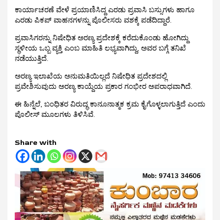
ಕಾರ್ಯಾಚರಣೆ ವೇಳೆ ಪ್ರಯಾಣಿಸಿದ್ದ ಎರಡು ಪ್ರವಾಸಿ ಬಸ್ಸುಗಳು ಹಾಗೂ
ಎರಡು ಪಿಕಪ್ ವಾಹನಗಳನ್ನು ಪೊಲೀಸರು ವಶಕ್ಕೆ ಪಡೆದಿದ್ದಾರೆ.
ಪ್ರವಾಸಿಗರನ್ನು ನಿಷೇಧಿತ ಅರಣ್ಯ ಪ್ರದೇಶಕ್ಕೆ ಕರೆದುಕೊಂಡು ಹೋಗಿದ್ದು
ಸ್ಥಳೀಯ ಒಬ್ಬ ವ್ಯಕ್ತಿ ಎಂಬ ಮಾಹಿತಿ ಲಭ್ಯವಾಗಿದ್ದು, ಅವರ ಬಗ್ಗೆ ತನಿಖೆ
ನಡೆಯುತ್ತಿದೆ.
ಅರಣ್ಯ ಇಲಾಖೆಯ ಅನುಮತಿಯಿಲ್ಲದೆ ನಿಷೇಧಿತ ಪ್ರದೇಶದಲ್ಲಿ
ಪ್ರವೇಶಿಸುವುದು ಅರಣ್ಯ ಕಾಯ್ದೆಯ ಪ್ರಕಾರ ಗಂಭೀರ ಅಪರಾಧವಾಗಿದೆ.
ಈ ಹಿನ್ನೆಲೆ, ಬಂಧಿತರ ವಿರುದ್ಧ ಕಾನೂನಾತ್ಮಕ ಕ್ರಮ ಕೈಗೊಳ್ಳಲಾಗುತ್ತಿದೆ ಎಂದು
ಪೊಲೀಸ್ ಮೂಲಗಳು ತಿಳಿಸಿವೆ.
Share with