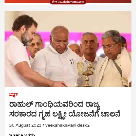
ಬ್ಲಾಗ್
ರಾಹುಲ್ ಗಾಂಧಿಯವರಿಂದ ರಾಜ್ಯ
ಸರಕಾರದ ಗೃಹ ಲಕ್ಷ್ಮೀ ಯೋಜನೆಗೆ ಚಾಲನೆ
30 August 2023
veekshakavani desk2
Share with