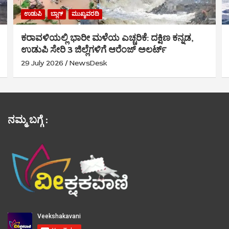
ಉಡುಪಿ
ಬ್ಲಾಗ್
ಮುಖ್ಯವರದಿ
ಕರಾವಳಿಯಲ್ಲಿ ಭಾರೀ ಮಳೆಯ ಎಚ್ಚರಿಕೆ: ದಕ್ಷಿಣ ಕನ್ನಡ,
ಉಡುಪಿ ಸೇರಿ 3 ಜಿಲ್ಲೆಗಳಿಗೆ ಆರೆಂಜ್ ಅಲರ್ಟ್
29 July 2026
NewsDesk
ನಮ್ಮ ಬಗ್ಗೆ :