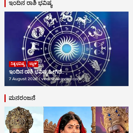
ಇಂದಿನ ರಾಶಿ ಭವಿಷ್ಯ
ನಿತ್ಯ ಭವಿಷ್ಯ
ಬ್ಲಾಗ್
ಇಂದಿನ ರಾಶಿ ಭವಿಷ್ಯ ಹೀಗಿದೆ..
7 August 2026
veekshakavani.com
ಮನರಂಜನೆ