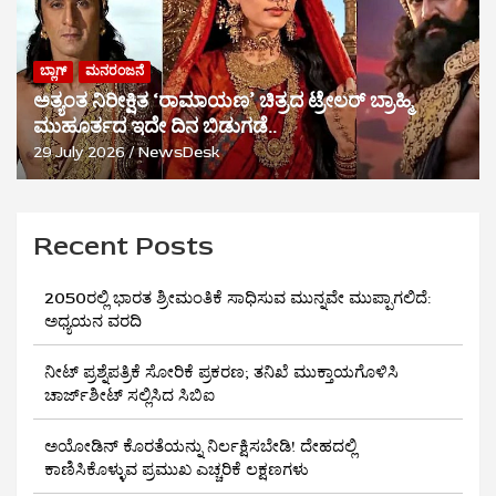
ಬ್ಲಾಗ್
ಮನರಂಜನೆ
ಅತ್ಯಂತ ನಿರೀಕ್ಷಿತ ‘ರಾಮಾಯಣ’ ಚಿತ್ರದ ಟ್ರೇಲರ್ ಬ್ರಾಹ್ಮಿ
ಮುಹೂರ್ತದ ಇದೇ ದಿನ ಬಿಡುಗಡೆ..
29 July 2026
NewsDesk
Recent Posts
2050ರಲ್ಲಿ ಭಾರತ ಶ್ರೀಮಂತಿಕೆ ಸಾಧಿಸುವ ಮುನ್ನವೇ ಮುಪ್ಪಾಗಲಿದೆ:
ಅಧ್ಯಯನ ವರದಿ
ನೀಟ್ ಪ್ರಶ್ನೆಪತ್ರಿಕೆ ಸೋರಿಕೆ ಪ್ರಕರಣ; ತನಿಖೆ ಮುಕ್ತಾಯಗೊಳಿಸಿ
ಚಾರ್ಜ್‌ಶೀಟ್ ಸಲ್ಲಿಸಿದ ಸಿಬಿಐ
ಅಯೋಡಿನ್ ಕೊರತೆಯನ್ನು ನಿರ್ಲಕ್ಷಿಸಬೇಡಿ! ದೇಹದಲ್ಲಿ
ಕಾಣಿಸಿಕೊಳ್ಳುವ ಪ್ರಮುಖ ಎಚ್ಚರಿಕೆ ಲಕ್ಷಣಗಳು