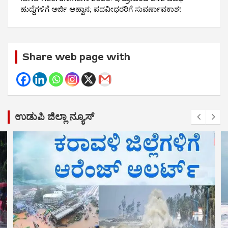
ಹುದ್ದೆಗಳಿಗೆ ಅರ್ಜಿ ಆಹ್ವಾನ; ಪದವೀಧರರಿಗೆ ಸುವರ್ಣಾವಕಾಶ!
Share web page with
ಉಡುಪಿ ಜಿಲ್ಲಾ ನ್ಯೂಸ್