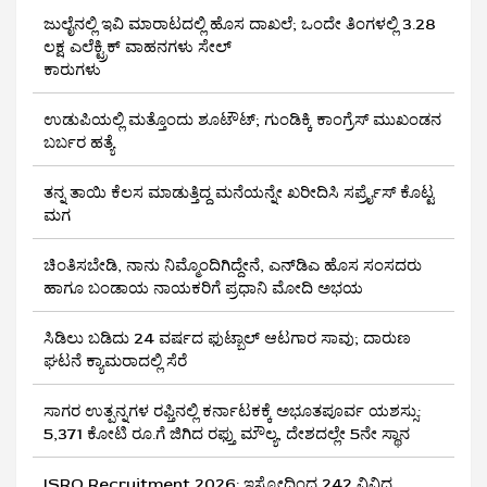
ಜುಲೈನಲ್ಲಿ ಇವಿ ಮಾರಾಟದಲ್ಲಿ ಹೊಸ ದಾಖಲೆ; ಒಂದೇ ತಿಂಗಳಲ್ಲಿ 3.28
ಲಕ್ಷ ಎಲೆಕ್ಟ್ರಿಕ್ ವಾಹನಗಳು ಸೇಲ್
ಕಾರುಗಳು
ಉಡುಪಿಯಲ್ಲಿ ಮತ್ತೊಂದು ಶೂಟೌಟ್‌; ಗುಂಡಿಕ್ಕಿ ಕಾಂಗ್ರೆಸ್‌ ಮುಖಂಡನ
ಬರ್ಬರ ಹತ್ಯೆ
ತನ್ನ ತಾಯಿ ಕೆಲಸ ಮಾಡುತ್ತಿದ್ದ ಮನೆಯನ್ನೇ ಖರೀದಿಸಿ ಸರ್ಪ್ರೈಸ್ ಕೊಟ್ಟ
ಮಗ
ಚಿಂತಿಸಬೇಡಿ, ನಾನು ನಿಮ್ಮೊಂದಿಗಿದ್ದೇನೆ, ಎನ್‌ಡಿಎ ಹೊಸ ಸಂಸದರು
ಹಾಗೂ ಬಂಡಾಯ ನಾಯಕರಿಗೆ ಪ್ರಧಾನಿ ಮೋದಿ ಅಭಯ
ಸಿಡಿಲು ಬಡಿದು 24 ವರ್ಷದ ಫುಟ್ಬಾಲ್ ಆಟಗಾರ ಸಾವು; ದಾರುಣ
ಘಟನೆ ಕ್ಯಾಮರಾದಲ್ಲಿ ಸೆರೆ
ಸಾಗರ ಉತ್ಪನ್ನಗಳ ರಫ್ತಿನಲ್ಲಿ ಕರ್ನಾಟಕಕ್ಕೆ ಅಭೂತಪೂರ್ವ ಯಶಸ್ಸು:
5,371 ಕೋಟಿ ರೂ.ಗೆ ಜಿಗಿದ ರಫ್ತು ಮೌಲ್ಯ, ದೇಶದಲ್ಲೇ 5ನೇ ಸ್ಥಾನ
ISRO Recruitment 2026: ಇಸ್ರೋದಿಂದ 242 ವಿವಿಧ