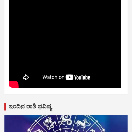
ಇಂದಿನ ರಾಶಿ ಭವಿಷ್ಯ