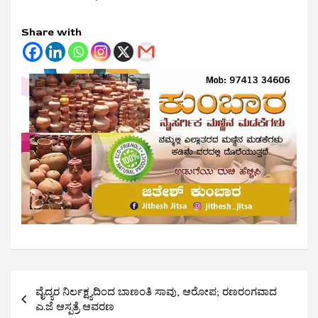
Share with
Post
ವೈದ್ಯರ ‌ನಿರ್ಲಕ್ಷ್ಯದಿಂದ ಬಾಣಂತಿ ಸಾವು, ಆರೋಪ; ರಣರಂಗವಾದ
navigation
ಎ.ಜೆ ಆಸ್ಪತ್ರೆ ಆವರಣ