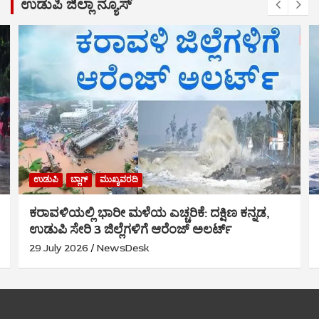
ಉಡುಪಿ ಜಿಲ್ಲಾ ನ್ಯೂಸ್
ಉಡುಪಿ
ಬ್ಲಾಗ್
ಮುಖ್ಯವರದಿ
ಕರಾವಳಿಯಲ್ಲಿ ಭಾರೀ ಮಳೆಯ ಎಚ್ಚರಿಕೆ: ದಕ್ಷಿಣ ಕನ್ನಡ,
ಉಡುಪಿ ಸೇರಿ 3 ಜಿಲ್ಲೆಗಳಿಗೆ ಆರೆಂಜ್ ಅಲರ್ಟ್
29 July 2026
NewsDesk