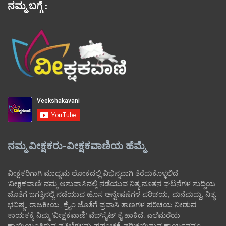
ನಮ್ಮ ಬಗ್ಗೆ :
ನಮ್ಮ ವೀಕ್ಷಕರು-ವೀಕ್ಷಕವಾಣಿಯ ಹೆಮ್ಮೆ
ವೀಕ್ಷಕರಿಗಾಗಿ ಮಾಧ್ಯಮ ಲೋಕದಲ್ಲಿ ವಿಭಿನ್ನವಾಗಿ ತೆರೆದುಕೊಳ್ಳಲಿದೆ
'ವೀಕ್ಷಕವಾಣಿ'.ನಮ್ಮ ಆಸುಪಾಸಿನಲ್ಲಿ ನಡೆಯುವ ನಿತ್ಯ ನೂತನ ಘಟನೆಗಳ ಸುದ್ದಿಯ
ಜೊತೆಗೆ ಜಗತ್ತಿನಲ್ಲಿ ನಡೆಯುವ ಹೊಸ ಅನ್ವೇಷಣೆಗಳ ಪರಿಚಯ, ಮನೆಮದ್ದು, ನಿತ್ಯ
ಭವಿಷ್ಯ, ರಾಜಕೀಯ, ಕ್ರೈಂ ಜೊತೆಗೆ ಪ್ರವಾಸಿ ತಾಣಗಳ ಪರಿಚಯ ನೀಡುವ
ಕಾಯಕಕ್ಕೆ ನಿಮ್ಮ 'ವೀಕ್ಷಕವಾಣಿ' ವೆಬ್‌ಸೈಟ್‌ ಕೈ ಹಾಕಿದೆ. ಎಲೆಮರೆಯ