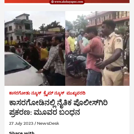
ಕಾಸರಗೋಡು ನ್ಯೂಸ್
ಕ್ರೈಮ್‌ ನ್ಯೂಸ್
ಮುಖ್ಯವರದಿ
ಕಾಸರಗೋಡಿನಲ್ಲಿ ನೈತಿಕ ಪೊಲೀಸ್‌ಗಿರಿ
ಪ್ರಕರಣ: ಮೂವರ ಬಂಧನ
27 July 2023
NewsDesk
Share with