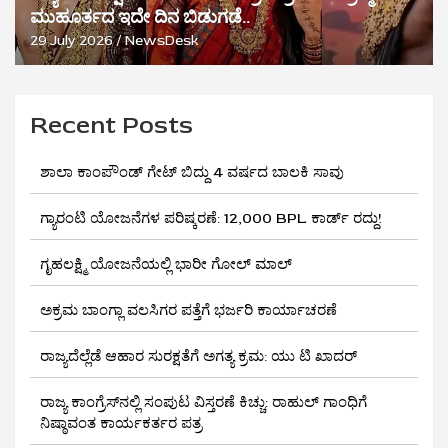
ಮುಹೂರ್ತದ ಇದೇ ದಿನ ಬಿಡುಗಡೆ..
29 July 2026
NewsDesk
Recent Posts
ಶಾಲಾ ಕಾಂಪೌಂಡ್ ಗೇಟ್ ಬಿದ್ದು 4 ವರ್ಷದ ಬಾಲಕಿ ಸಾವು
ಗ್ಯಾರಂಟಿ ಯೋಜನೆಗಳ ಪರಿಷ್ಕರಣೆ: 12,000 BPL ಕಾರ್ಡ್ ರದ್ದು!
ಗೃಹಲಕ್ಷ್ಮಿ ಯೋಜನೆಯಲ್ಲಿ ಭಾರೀ ಗೋಲ್ ಮಾಲ್
ಅಕ್ರಮ ಬಾಂಗ್ಲಾ ವಲಸಿಗರ ಪತ್ತೆಗೆ ಭರ್ಜರಿ ಕಾರ್ಯಾಚರಣೆ
ರಾಜ್ಯದೆಲ್ಲೆಡೆ ಆಹಾರ ಸುರಕ್ಷತೆಗೆ ಅಗತ್ಯ ಕ್ರಮ: ಯು ಟಿ ಖಾದರ್
ರಾಜ್ಯ ಕಾಂಗ್ರೆಸ್‌ನಲ್ಲಿ ಸಂಪುಟ ವಿಸ್ತರಣೆ ಕಿಚ್ಚು: ರಾಹುಲ್ ಗಾಂಧಿಗೆ
ನಿಷ್ಠಾವಂತ ಕಾರ್ಯಕರ್ತರ ಪತ್ರ