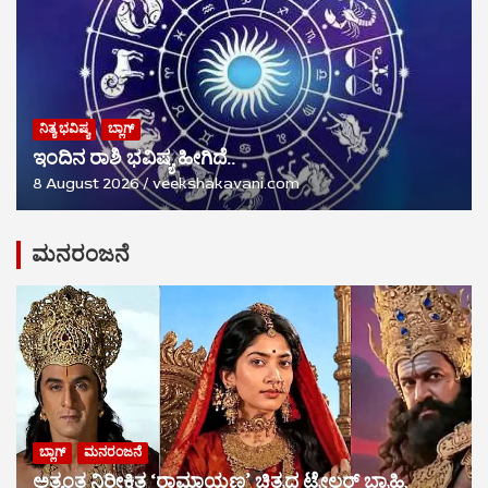
ನಿತ್ಯ ಭವಿಷ್ಯ
ಬ್ಲಾಗ್
ಇಂದಿನ ರಾಶಿ ಭವಿಷ್ಯ ಹೀಗಿದೆ..
8 August 2026
veekshakavani.com
ಮನರಂಜನೆ
ಬ್ಲಾಗ್
ಮನರಂಜನೆ
ಅತ್ಯಂತ ನಿರೀಕ್ಷಿತ ‘ರಾಮಾಯಣ’ ಚಿತ್ರದ ಟ್ರೇಲರ್ ಬ್ರಾಹ್ಮಿ