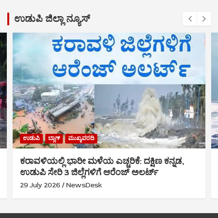
ಉಡುಪಿ ಜಿಲ್ಲಾ ನ್ಯೂಸ್
ಉಡುಪಿ
ಬ್ಲಾಗ್
ಮುಖ್ಯವರದಿ
ಕರಾವಳಿಯಲ್ಲಿ ಭಾರೀ ಮಳೆಯ ಎಚ್ಚರಿಕೆ: ದಕ್ಷಿಣ ಕನ್ನಡ,
ಉಡುಪಿ ಸೇರಿ 3 ಜಿಲ್ಲೆಗಳಿಗೆ ಆರೆಂಜ್ ಅಲರ್ಟ್
29 July 2026
NewsDesk