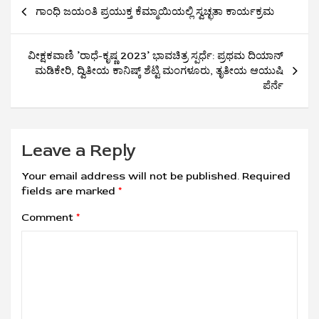
Post
ಗಾಂಧಿ ಜಯಂತಿ ಪ್ರಯುಕ್ತ ಕೆಮ್ಮಾಯಿಯಲ್ಲಿ ಸ್ವಚ್ಛತಾ ಕಾರ್ಯಕ್ರಮ
navigation
ವೀಕ್ಷಕವಾಣಿ ʼರಾಧೆ-ಕೃಷ್ಣ 2023ʼ ಭಾವಚಿತ್ರ ಸ್ಪರ್ಧೆ: ಪ್ರಥಮ ದಿಯಾನ್
ಮಡಿಕೇರಿ, ದ್ವಿತೀಯ ಕಾನಿಷ್ಕ್‌ ಶೆಟ್ಟಿ ಮಂಗಳೂರು, ತೃತೀಯ ಆಯುಷಿ
ಪೆರ್ನೆ
Leave a Reply
Your email address will not be published.
Required
fields are marked
*
Comment
*