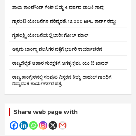
ಶಾಲಾ ಕಾಂಪೌಂಡ್ ಗೇಟ್ ಬಿದ್ದು 4 ವರ್ಷದ ಬಾಲಕಿ ಸಾವು
ಗ್ಯಾರಂಟಿ ಯೋಜನೆಗಳ ಪರಿಷ್ಕರಣೆ: 12,000 BPL ಕಾರ್ಡ್ ರದ್ದು!
ಗೃಹಲಕ್ಷ್ಮಿ ಯೋಜನೆಯಲ್ಲಿ ಭಾರೀ ಗೋಲ್ ಮಾಲ್
ಅಕ್ರಮ ಬಾಂಗ್ಲಾ ವಲಸಿಗರ ಪತ್ತೆಗೆ ಭರ್ಜರಿ ಕಾರ್ಯಾಚರಣೆ
ರಾಜ್ಯದೆಲ್ಲೆಡೆ ಆಹಾರ ಸುರಕ್ಷತೆಗೆ ಅಗತ್ಯ ಕ್ರಮ: ಯು ಟಿ ಖಾದರ್
ರಾಜ್ಯ ಕಾಂಗ್ರೆಸ್‌ನಲ್ಲಿ ಸಂಪುಟ ವಿಸ್ತರಣೆ ಕಿಚ್ಚು: ರಾಹುಲ್ ಗಾಂಧಿಗೆ
ನಿಷ್ಠಾವಂತ ಕಾರ್ಯಕರ್ತರ ಪತ್ರ
Share web page with