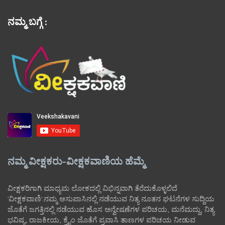
ನಮ್ಮ ಬಗ್ಗೆ :
ನಮ್ಮ ವೀಕ್ಷಕರು-ವೀಕ್ಷಕವಾಣಿಯ ಹೆಮ್ಮೆ
ವೀಕ್ಷಕರಿಗಾಗಿ ಮಾಧ್ಯಮ ಲೋಕದಲ್ಲಿ ವಿಭಿನ್ನವಾಗಿ ತೆರೆದುಕೊಳ್ಳಲಿದೆ
'ವೀಕ್ಷಕವಾಣಿ'.ನಮ್ಮ ಆಸುಪಾಸಿನಲ್ಲಿ ನಡೆಯುವ ನಿತ್ಯ ನೂತನ ಘಟನೆಗಳ ಸುದ್ದಿಯ
ಜೊತೆಗೆ ಜಗತ್ತಿನಲ್ಲಿ ನಡೆಯುವ ಹೊಸ ಅನ್ವೇಷಣೆಗಳ ಪರಿಚಯ, ಮನೆಮದ್ದು, ನಿತ್ಯ
ಭವಿಷ್ಯ, ರಾಜಕೀಯ, ಕ್ರೈಂ ಜೊತೆಗೆ ಪ್ರವಾಸಿ ತಾಣಗಳ ಪರಿಚಯ ನೀಡುವ