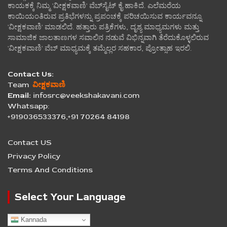
ಕಾಯಕಕ್ಕೆ ನಿಮ್ಮ 'ವೀಕ್ಷಕವಾಣಿ' ವೆಬ್‌ಸೈಟ್‌ ಕೈ ಹಾಕಿದೆ. ಎಲೆಮರೆಯ
ಕಾಯಿಯಂತಿರುವ ಪ್ರತಿಭೆಗಳನ್ನು ಪ್ರಪಂಚಕ್ಕೆ ಪರಿಚಯಿಸುವ ಕಾರ್ಯವನ್ನೂ
'ವೀಕ್ಷಕವಾಣಿ' ಮಾಡಲಿದೆ. ಹತ್ತಾರು ಪತ್ರಿಕೆಗಳು, ದೃಶ್ಯ ಮಾಧ್ಯಮಗಳು ಮತ್ತು
ಸಾಮಾಜಿಕ ಜಾಲತಾಣಗಳ ಸವಾಲಿನ ನಡುವೆ ವಿಭಿನ್ನವಾಗಿ ತೆರೆದುಕೊಳ್ಳಲಿರುವ
'ವೀಕ್ಷಕವಾಣಿ' ವೆಬ್ ಮಾಧ್ಯಮಕ್ಕೆ ತಮ್ಮೆಲ್ಲರ ಸಹಕಾರ, ಪ್ರೋತ್ಸಾಹ ಇರಲಿ.
Contact Us:
Team
ವೀಕ್ಷಕವಾಣಿ
Email:
infosrc@veekshakavani.com
Whatsapp:
+919036533376,+91 70264 84198
Contact US
Privacy Policy
Terms And Conditions
Select Your Language
Kannada