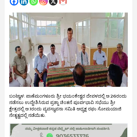
ಬಂಟ್ವಾಳ: ಪಾಣೆಮಂಗಳೂರು ಶ್ರೀ ಭಯಂಕೇಶ್ವರ ದೇವಳದಲ್ಲಿ ಅ.26ರಂದು
ನಡೆಸಲು ಉದ್ದೇಶಿಸಿರುವ ಪ್ರಶ್ನಾ ಚಿಂತನೆ ಪೂರ್ವಭಾವಿ ಸಭೆಯು ಶ್ರೀ
ಕ್ಷೇತ್ರದಲ್ಲಿ ಅ.1ರಂದು ವ್ಯವಸ್ಥಾಪನಾ ಸಮಿತಿ ಅಧ್ಯಕ್ಷ ರಘು ಸೋಮಯಾಜಿ
ನೇತೃತ್ವದಲ್ಲಿ ನಡೆಯಿತು.