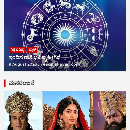
ನಿತ್ಯ ಭವಿಷ್ಯ
ಬ್ಲಾಗ್
ಇಂದಿನ ರಾಶಿ ಭವಿಷ್ಯ ಹೀಗಿದೆ..
9 August 2026
veekshakavani.com
ಮನರಂಜನೆ