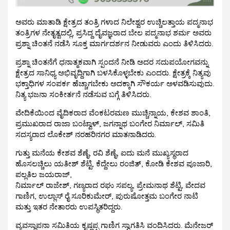
ಅವರು ಮಾತಾಡಿ ಕ್ಷೇತ್ರದ ತಂತ್ರಿ ಗಳಾದ ನಿಲೇಶ್ವರ ಉಚ್ಚಿಲತ್ತಾಯ ಪದ್ಮನಾಭ
ತಂತ್ರಿಗಳ ನೇತೃತ್ವದಲ್ಲಿ, ಪ್ರಸಿದ್ದ ದೈವಜ್ಞರಾದ ಬೇಲ ಪದ್ಮನಾಭ ಶರ್ಮ ಅವರು
ಪ್ರಶ್ನಾ ಚಿಂತನೆ ನಡೆಸಿ ಸೂಕ್ತ ಮಾರ್ಗದರ್ಶನ ನೀಡುವರು ಎಂದು ತಿಳಿಸಿದರು.
ಪ್ರಶ್ನಾ ಚಿಂತನೆಗೆ ಧನಾತ್ಮಕವಾಗಿ ಸ್ಪಂದನೆ ನೀಡಿ ಅದರ ಸದುಪಯೋಗವನ್ನು
ಕ್ಷೇತ್ರದ ಸಾನಿಧ್ಯ ಅಭಿವೃದ್ದಿಗಾಗಿ ಬಳಸಿಕೊಳ್ಳಬೇಕು ಎಂದರು. ಕ್ಷೇತ್ರಕ್ಕೆ ನಿತ್ಯವು
ಭಕ್ತಾಧಿಗಳ ಸಂಪರ್ಕ ಹೆಚ್ಚಾಗಬೇಕು ಅದಕ್ಕಾಗಿ ಸೌಕರ್ಯ ಅಳವಡಿಸುವುದು.
ನಿತ್ಯ ಭಜನಾ ಸಂಕೀರ್ತನೆ ನಡೆಸುವ ಬಗ್ಗೆ ತಿಳಿಸಿದರು.
ವೇದಿಕೆಯಿಂದ ವೈದಿಕರಾದ ವೆಂಕಟರಮಣ ಮುಚ್ಚಿನ್ನಾಯ, ಕೇಶವ ಶಾಂತಿ,
ಪ್ರಮುಖರಾದ ರಾಜಾ ಬಂಟ್ವಾಳ್, ಜಗನ್ನಾಥ ಬಂಗೇರ ನಿರ್ಮಾಲ್, ಸಮಿತಿ
ಸದಸ್ಯರಾದ ಲೊಕೇಶ್ ನರಹರಿನಗರ ಮಾತನಾಡಿದರು.
ಗುತ್ತು ಮನೆಯ ಕೇಶವ ಶೆಣೈ, ರವಿ ಶೆಣೈ, ಐದು ಮನೆ ಮುಖ್ಯಸ್ಥರಾದ
ಹೊಸಲಚ್ಚಿಲು ಯತೀಶ್ ಶೆಟ್ಟಿ, ಕೆದ್ದೇಲು ರಂಜಿತ್, ಕೋಡಿ ಕೇಶವ ಪೂಜಾರಿ,
ಪಲ್ಲತಿಲ ಜಯರಾಜ್,
ನಿರ್ಮಾಲ್ ರಾಜೇಶ್, ಗಣ್ಯರಾದ ರಘು ಸಪಲ್ಯ, ಪ್ರೇಮನಾಥ ಶೆಟ್ಟಿ, ವೇದವ
ಗಾಣಿಗ, ಉಲ್ಲಾಸ್ ರೈ ಸೂರಿಕುಮೇರ್, ಪುರುಷೋತ್ತಮ ಬಂಗೇರ ನಾಟಿ
ಮತ್ತು ಇತರ ನೇತಾರರು ಉಪಸ್ಥಿತರಿದ್ದರು.
ವ್ಯವಸ್ಥಾಪನಾ ಸಮಿತಿಯ ಕೃಷ್ಣಪ್ಪ ಗಾಣಿಗ ಸ್ವಾಗತಿಸಿ ವಂದಿಸಿದರು. ಮೆನೇಜರ್