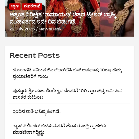
ಬ್ಲಾಗ್
ಮನರಂಜನೆ
ಅತ್ಯಂತ ನಿರೀಕ್ಷಿತ ‘ರಾಮಾಯಣ’ ಚಿತ್ರದ ಟ್ರೇಲರ್ ಬ್ರಾಹ್ಮಿ
ಮುಹೂರ್ತದ ಇದೇ ದಿನ ಬಿಡುಗಡೆ..
29 July 2026
NewsDesk
Recent Posts
ಹೊಸಂಗಡಿ ಸಮೀಪ ಕೆಎಸ್‌ಆರ್‌ಟಿಸಿ ಬಸ್ ಅಪಘಾತ; 10ಕ್ಕೂ ಹೆಚ್ಚು
ಪ್ರಯಾಣಿಕರಿಗೆ ಗಾಯ
ಪುತ್ತೂರು ಶ್ರೀ ಮಹಾಲಿಂಗೇಶ್ವರ ದೇವರಿಗೆ 100 ಗ್ರಾಂ ಚಿನ್ನ ಅರ್ಪಿಸಿದ
ಶಾಸಕರ ಕುಟುಂಬ
ಇಂದಿನ ರಾಶಿ ಭವಿಷ್ಯ ಹೀಗಿದೆ..
ಗ್ಯಾಸ್ ಸಿಲಿಂಡರ್ ಬಳಸುವವರಿಗೆ ಹೊಸ ರೂಲ್ಸ್‌: ಗ್ರಾಹಕರು
ಮಾಡಬೇಕಾಗಿದ್ದಿಷ್ಟೇ!