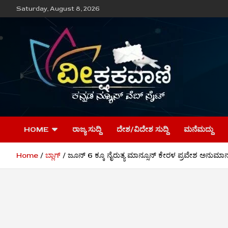
Skip
Saturday, August 8, 2026
to
content
ವೀಕ್ಷಕವಾಣಿ
HOME
ರಾಜ್ಯ ಸುದ್ದಿ
ದೇಶ/ವಿದೇಶ ಸುದ್ದಿ
ಮನೆಮದ್ದು
Home
ಬ್ಲಾಗ್
ಜೂನ್ 6 ಕ್ಕೂ ನೈರುತ್ಯ ಮಾನ್ಸೂನ್ ಕೇರಳ ಪ್ರವೇಶ ಅನುಮಾ