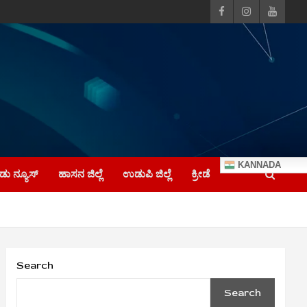
KANNADA
ು ನ್ಯೂಸ್
ಹಾಸನ ಜಿಲ್ಲೆ
ಉಡುಪಿ ಜಿಲ್ಲೆ
ಕ್ರೀಡೆ
Search
Search