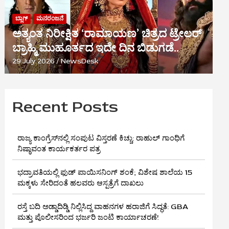
ಬ್ಲಾಗ್
ಮನರಂಜನೆ
ಅತ್ಯಂತ ನಿರೀಕ್ಷಿತ ‘ರಾಮಾಯಣ’ ಚಿತ್ರದ ಟ್ರೇಲರ್
ಬ್ರಾಹ್ಮಿ ಮುಹೂರ್ತದ ಇದೇ ದಿನ ಬಿಡುಗಡೆ..
29 July 2026
NewsDesk
Recent Posts
ರಾಜ್ಯ ಕಾಂಗ್ರೆಸ್‌ನಲ್ಲಿ ಸಂಪುಟ ವಿಸ್ತರಣೆ ಕಿಚ್ಚು: ರಾಹುಲ್ ಗಾಂಧಿಗೆ
ನಿಷ್ಠಾವಂತ ಕಾರ್ಯಕರ್ತರ ಪತ್ರ
ಭದ್ರಾವತಿಯಲ್ಲಿ ಫುಡ್ ಪಾಯಿಸನಿಂಗ್ ಶಂಕೆ; ವಿಶೇಷ ಶಾಲೆಯ 15
ಮಕ್ಕಳು ಸೇರಿದಂತೆ ಹಲವರು ಆಸ್ಪತ್ರೆಗೆ ದಾಖಲು
ರಸ್ತೆ ಬದಿ ಅಡ್ಡಾದಿಡ್ಡಿ ನಿಲ್ಲಿಸಿದ್ದ ವಾಹನಗಳ ಹರಾಜಿಗೆ ಸಿದ್ಧತೆ: GBA
ಮತ್ತು ಪೊಲೀಸರಿಂದ ಭರ್ಜರಿ ಜಂಟಿ ಕಾರ್ಯಾಚರಣೆ!