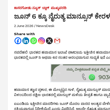
ಕಾಸರಗೋಡು ನ್ಯೂಸ್
ಬ್ಲಾಗ್
ಮುಖ್ಯವರದಿ
ಜೂನ್ 6 ಕ್ಕೂ ನೈರುತ್ಯ ಮಾನ್ಸೂನ್ ಕ
2 June 2026
NewsDesk
Share with
ನವದೆಹಲಿ: ಭಾರತದ ಹವಾಮಾನ ಇಲಾಖೆ (IMD)ಯ ಇತ್ತೀಚಿನ ಹವಾಮಾನ ಮಾ
ಭಾರತದಲ್ಲಿ ಜೂನ್ 5 ಅಥವಾ 6ರ ನಂತರ ಆರಂಭವಾಗುವ ಸಾಧ್ಯತೆ ಇದೆ ಎಂದು
ಹವಾಮಾನ ತಜ್ಞರ ಪ್ರಕಾರ, ಈ ಮೇಲ್ಮಟ್ಟದ ಗಾಳಿ, ನೈಋತ್ಯ ಮಾನ್ಸೂನ್ ಮಾರುತ
ವಿಳಂಬದಿಂದ ದಕ್ಷಿಣ ಭಾರತದಲ್ಲಿ ಮಾನ್ಸೂನ್ ಮಳೆಯ ತೀವ್ರತೆ ಹಾಗೂ ವ್ಯಾ
ಐಎಂಡಿಯ ಇತ್ತೀಚಿನ ಮಾದರಿಗಳು ಜೂನ್ ಮೊದಲ ವಾರದ ಅಂತ್ಯದ ವೇಳೆಗೆ ಮಾ
ಸಕ್ರಿಯವಾಗುವ ನಿರೀಕ್ಷೆಯಿದೆ ಎಂದು ವಿವರಿಸಿದೆ. ಅಲ್ಲದೇ ನೈಋತ್ಯ ಮಾನ್