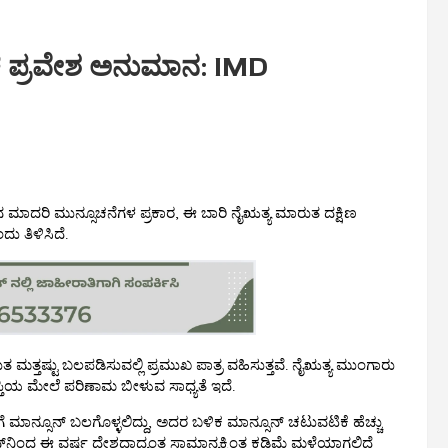
ೇರಳ ಪ್ರವೇಶ ಅನುಮಾನ: IMD
ದರಿ ಮುನ್ಸೂಚನೆಗಳ ಪ್ರಕಾರ, ಈ ಬಾರಿ ನೈಋತ್ಯ ಮಾರುತ ದಕ್ಷಿಣ
 ತಿಳಿಸಿದೆ.
 ಮತ್ತಷ್ಟು ಬಲಪಡಿಸುವಲ್ಲಿ ಪ್ರಮುಖ ಪಾತ್ರ ವಹಿಸುತ್ತವೆ. ನೈಋತ್ಯ ಮುಂಗಾರು
ಪ್ತಿಯ ಮೇಲೆ ಪರಿಣಾಮ ಬೀಳುವ ಸಾಧ್ಯತೆ ಇದೆ.
ನ್ಸೂನ್ ಬಲಗೊಳ್ಳಲಿದ್ದು, ಅದರ ಬಳಿಕ ಮಾನ್ಸೂನ್ ಚಟುವಟಿಕೆ ಹೆಚ್ಚು
ಸೂನ್‌ನಿಂದ ಈ ವರ್ಷ ದೇಶದಾದ್ಯಂತ ಸಾಮಾನ್ಯಕ್ಕಿಂತ ಕಡಿಮೆ ಮಳೆಯಾಗಲಿದೆ