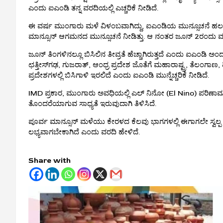
ಎಂದು ಐಎಂಡಿ ತನ್ನ ವರದಿಯಲ್ಲಿ ಎಚ್ಚರಿಕೆ ನೀಡಿದೆ.
ಈ ವರ್ಷ ಮುಂಗಾರು ಮಳೆ ವಿಳಂಬವಾಗಿದ್ದು, ಐಎಂಡಿಯ ಮುನ್ಸೂಚನೆ ಹಲವು ಬ
ಮಾನ್ಸೂನ್ ಆಗಮನದ ಮುನ್ಸೂಚನೆ ನೀಡಿತ್ತು. ಆ ನಂತರ ಜೂನ್ 2ರಂದು ಮುಂ
ಜೂನ್ ತಿಂಗಳಿನಲ್ಲೂ ಬಿಸಿಲಿನ ತೀವ್ರತೆ ಹೆಚ್ಚಾಗಿರುತ್ತದೆ ಎಂದು ಐಎಂಡಿ
ಛತ್ತೀಸ್‌ಗಢ, ಗುಜರಾತ್, ಆಂಧ್ರ ಪ್ರದೇಶ ಜೊತೆಗೆ ಮಹಾರಾಷ್ಟ್ರ, ತೆಲಂಗ
ಪ್ರದೇಶಗಳಲ್ಲಿ ಬಿಸಿಗಾಳಿ ಇರಲಿದೆ ಎಂದು ಐಎಂಡಿ ಮುನ್ನೆಚ್ಚರಿಕೆ ನೀಡಿದೆ.
IMD ಪ್ರಕಾರ, ಮುಂಗಾರು ಅವಧಿಯಲ್ಲಿ ಎಲ್ ನಿನೋ (El Nino) ಪರಿಣಾಮ 
ತೊಂದರೆಯಾಗುವ ಸಾಧ್ಯತೆ ಇರುವುದಾಗಿ ತಿಳಿಸಿದೆ.
ಪೂರ್ವ ಮಾನ್ಸೂನ್ ಮಳೆಯು ಕೇರಳದ ಕೆಲವು ಭಾಗಗಳಲ್ಲಿ ಈಗಾಗಲೇ ಸ್ವಲ್ಪ
ಲಭ್ಯವಾಗಬೇಕಾಗಿದೆ ಎಂದು ವರದಿ ಹೇಳಿದೆ.
Share with