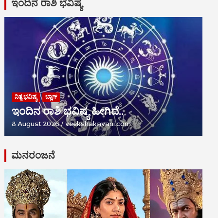
ಇಂದಿನ ರಾಶಿ ಭವಿಷ್ಯ
ನಿತ್ಯ ಭವಿಷ್ಯ
ಬ್ಲಾಗ್
ಇಂದಿನ ರಾಶಿ ಭವಿಷ್ಯ ಹೀಗಿದೆ..
8 August 2026
veekshakavani.com
ಮನರಂಜನೆ