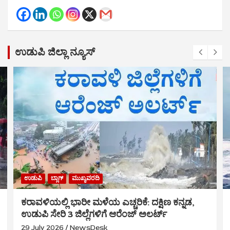
ಉಡುಪಿ ಜಿಲ್ಲಾ ನ್ಯೂಸ್
ಉಡುಪಿ
ಬ್ಲಾಗ್
ಮುಖ್ಯವರದಿ
ಕರಾವಳಿಯಲ್ಲಿ ಭಾರೀ ಮಳೆಯ ಎಚ್ಚರಿಕೆ: ದಕ್ಷಿಣ ಕನ್ನಡ,
ಉಡುಪಿ ಸೇರಿ 3 ಜಿಲ್ಲೆಗಳಿಗೆ ಆರೆಂಜ್ ಅಲರ್ಟ್
29 July 2026
NewsDesk