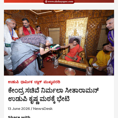
ಉಡುಪಿ
ಧಾರ್ಮಿಕ
ಬ್ಲಾಗ್
ಮುಖ್ಯವರದಿ
ಕೇಂದ್ರ ಸಚಿವೆ ನಿರ್ಮಲಾ ಸೀತಾರಾಮನ್
ಉಡುಪಿ ಕೃಷ್ಣ ಮಠಕ್ಕೆ ಭೇಟಿ
13 June 2026
NewsDesk
Share with