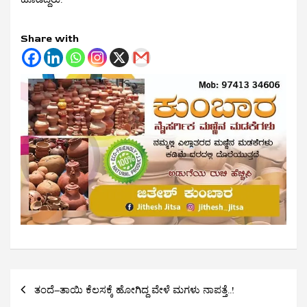
Share with
Post
ತಂದೆ–ತಾಯಿ ಕೆಲಸಕ್ಕೆ ಹೋಗಿದ್ದ ವೇಳೆ ಮಗಳು ನಾಪತ್ತೆ..!
navigation