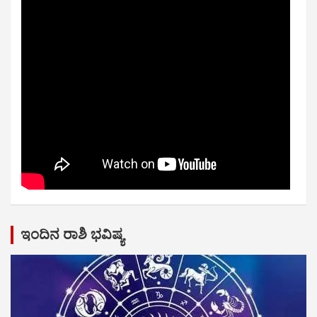
ಇಂದಿನ ರಾಶಿ ಭವಿಷ್ಯ