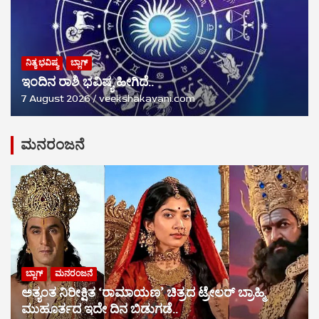
ನಿತ್ಯ ಭವಿಷ್ಯ
ಬ್ಲಾಗ್
ಇಂದಿನ ರಾಶಿ ಭವಿಷ್ಯ ಹೀಗಿದೆ..
7 August 2026
veekshakavani.com
ಮನರಂಜನೆ
ಬ್ಲಾಗ್
ಮನರಂಜನೆ
ಅತ್ಯಂತ ನಿರೀಕ್ಷಿತ ‘ರಾಮಾಯಣ’ ಚಿತ್ರದ ಟ್ರೇಲರ್ ಬ್ರಾಹ್ಮಿ
ಮುಹೂರ್ತದ ಇದೇ ದಿನ ಬಿಡುಗಡೆ..