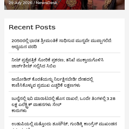
29 July 2026
NewsDesk
Recent Posts
2050ರಲ್ಲಿ ಭಾರತ ಶ್ರೀಮಂತಿಕೆ ಸಾಧಿಸುವ ಮುನ್ನವೇ ಮುಪ್ಪಾಗಲಿದೆ:
ಅಧ್ಯಯನ ವರದಿ
ನೀಟ್ ಪ್ರಶ್ನೆಪತ್ರಿಕೆ ಸೋರಿಕೆ ಪ್ರಕರಣ; ತನಿಖೆ ಮುಕ್ತಾಯಗೊಳಿಸಿ
ಚಾರ್ಜ್‌ಶೀಟ್ ಸಲ್ಲಿಸಿದ ಸಿಬಿಐ
ಅಯೋಡಿನ್ ಕೊರತೆಯನ್ನು ನಿರ್ಲಕ್ಷಿಸಬೇಡಿ! ದೇಹದಲ್ಲಿ
ಕಾಣಿಸಿಕೊಳ್ಳುವ ಪ್ರಮುಖ ಎಚ್ಚರಿಕೆ ಲಕ್ಷಣಗಳು
ಜುಲೈನಲ್ಲಿ ಇವಿ ಮಾರಾಟದಲ್ಲಿ ಹೊಸ ದಾಖಲೆ; ಒಂದೇ ತಿಂಗಳಲ್ಲಿ 3.28
ಲಕ್ಷ ಎಲೆಕ್ಟ್ರಿಕ್ ವಾಹನಗಳು ಸೇಲ್
ಕಾರುಗಳು
ಉಡುಪಿಯಲ್ಲಿ ಮತ್ತೊಂದು ಶೂಟೌಟ್‌; ಗುಂಡಿಕ್ಕಿ ಕಾಂಗ್ರೆಸ್‌ ಮುಖಂಡನ