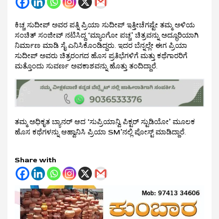
ಕಿಚ್ಚ ಸುದೀಪ್ ಅವರ ಪತ್ನಿ ಪ್ರಿಯಾ ಸುದೀಪ್ ಇತ್ತೀಚೆಗಷ್ಟೇ ತಮ್ಮ ಅಳಿಯ
ಸಂಚಿತ್ ಸಂಜೀವ್ ನಟಿಸಿದ್ದ ‘ಮ್ಯಾಂಗೋ ಪಚ್ಚ’ ಚಿತ್ರವನ್ನು ಅದ್ಧೂರಿಯಾಗಿ
ನಿರ್ಮಾಣ ಮಾಡಿ ಸೈ ಎನಿಸಿಕೊಂಡಿದ್ದರು. ಇದರ ಬೆನ್ನಲ್ಲೇ ಈಗ ಪ್ರಿಯಾ
ಸುದೀಪ್ ಅವರು ಚಿತ್ರರಂಗದ ಹೊಸ ಪ್ರತಿಭೆಗಳಿಗೆ ಮತ್ತು ಕಥೆಗಾರರಿಗೆ
ಮತ್ತೊಂದು ಸುವರ್ಣ ಅವಕಾಶವನ್ನು ಹೊತ್ತು ತಂದಿದ್ದಾರೆ.
ತಮ್ಮ ಅಧಿಕೃತ ಬ್ಯಾನರ್ ಆದ ‘ಸುಪ್ರಿಯಾನ್ವಿ ಪಿಕ್ಟರ್ ಸ್ಟುಡಿಯೋ’ ಮೂಲಕ
ಹೊಸ ಕಥೆಗಳನ್ನು ಆಹ್ವಾನಿಸಿ ಪ್ರಿಯಾ SM’ನಲ್ಲಿ ಪೋಸ್ಟ್ ಮಾಡಿದ್ದಾರೆ.
Share with