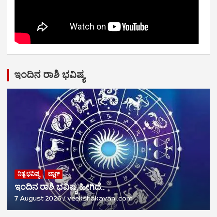
ಇಂದಿನ ರಾಶಿ ಭವಿಷ್ಯ
ನಿತ್ಯ ಭವಿಷ್ಯ
ಬ್ಲಾಗ್
ಇಂದಿನ ರಾಶಿ ಭವಿಷ್ಯ ಹೀಗಿದೆ..
7 August 2026
veekshakavani.com