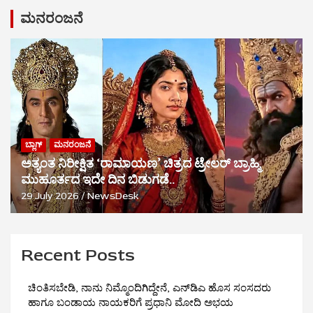
ಮನರಂಜನೆ
ಬ್ಲಾಗ್
ಮನರಂಜನೆ
ಅತ್ಯಂತ ನಿರೀಕ್ಷಿತ ‘ರಾಮಾಯಣ’ ಚಿತ್ರದ ಟ್ರೇಲರ್ ಬ್ರಾಹ್ಮಿ
ಮುಹೂರ್ತದ ಇದೇ ದಿನ ಬಿಡುಗಡೆ..
29 July 2026
NewsDesk
Recent Posts
ಚಿಂತಿಸಬೇಡಿ, ನಾನು ನಿಮ್ಮೊಂದಿಗಿದ್ದೇನೆ, ಎನ್‌ಡಿಎ ಹೊಸ ಸಂಸದರು
ಹಾಗೂ ಬಂಡಾಯ ನಾಯಕರಿಗೆ ಪ್ರಧಾನಿ ಮೋದಿ ಅಭಯ