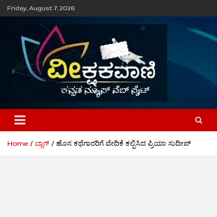
Skip
Friday, August 7, 2026
to
content
ವೀಕ್ಷಕವಾಣಿ
Home
ಬ್ಲಾಗ್
ಹೊಸ ಕಥೆಗಾರರಿಗೆ ವೇದಿಕೆ ಕಲ್ಪಿಸಿದ ಪ್ರಿಯಾ ಸುದೀಪ್