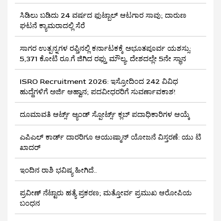
ಸಿಡಿಲು ಬಡಿದು 24 ವರ್ಷದ ಫುಟ್ಬಾಲ್ ಆಟಗಾರ ಸಾವು; ದಾರುಣ
ಘಟನೆ ಕ್ಯಾಮರಾದಲ್ಲಿ ಸೆರೆ
ಸಾಗರ ಉತ್ಪನ್ನಗಳ ರಫ್ತಿನಲ್ಲಿ ಕರ್ನಾಟಕಕ್ಕೆ ಅಭೂತಪೂರ್ವ ಯಶಸ್ಸು:
5,371 ಕೋಟಿ ರೂ.ಗೆ ಜಿಗಿದ ರಫ್ತು ಮೌಲ್ಯ, ದೇಶದಲ್ಲೇ 5ನೇ ಸ್ಥಾನ
ISRO Recruitment 2026: ಇಸ್ರೋದಿಂದ 242 ವಿವಿಧ
ಹುದ್ದೆಗಳಿಗೆ ಅರ್ಜಿ ಆಹ್ವಾನ; ಪದವೀಧರರಿಗೆ ಸುವರ್ಣಾವಕಾಶ!
ದೂಮಾವತಿ ಆರ್ಟ್ಸ್ ಆ್ಯಂಡ್ ಸ್ಪೋರ್ಟ್ಸ್ ಕ್ಲಬ್‌ ಪದಾಧಿಕಾರಿಗಳ ಆಯ್ಕೆ
ಎಪಿಎಲ್ ಕಾರ್ಡ್ ದಾರರಿಗೂ ಆಯುಷ್ಮಾನ್ ಯೋಜನೆ ವಿಸ್ತರಣೆ: ಯು ಟಿ
ಖಾದರ್
ಇಂದಿನ ರಾಶಿ ಭವಿಷ್ಯ ಹೀಗಿದೆ..
ಪ್ರವೀಣ್ ನೆಟ್ಟಾರು ಹತ್ಯೆ ಪ್ರಕರಣ; ಮತ್ತೋರ್ವ ಪ್ರಮುಖ ಆರೋಪಿಯ
ಬಂಧನ