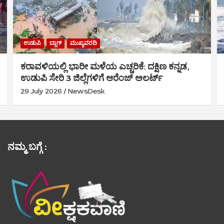
ಉಡುಪಿ
ಬ್ಲಾಗ್
ಮುಖ್ಯವರದಿ
ಕರಾವಳಿಯಲ್ಲಿ ಭಾರೀ ಮಳೆಯ ಎಚ್ಚರಿಕೆ: ದಕ್ಷಿಣ ಕನ್ನಡ,
ಉಡುಪಿ ಸೇರಿ 3 ಜಿಲ್ಲೆಗಳಿಗೆ ಆರೆಂಜ್ ಅಲರ್ಟ್
29 July 2026
NewsDesk
ನಮ್ಮ ಬಗ್ಗೆ :