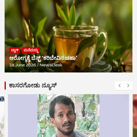
ಬ್ಲಾಗ್
ಮನೆಮದ್ದು
ಆರೋಗ್ಯಕ್ಕೆ ಬೆಸ್ಟ್‌ ‘ಕರಿಬೇವಿನ ಚಹಾ’
28 June 2026
NewsDesk
ಕಾಸರಗೋಡು ನ್ಯೂಸ್