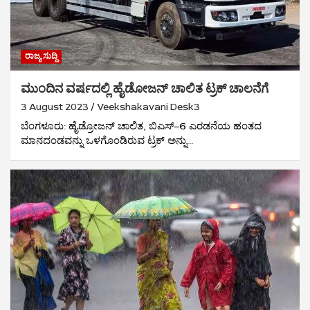
ರಾಜ್ಯ ಸುದ್ದಿ
ಮುಂದಿನ ವರ್ಷದಲ್ಲಿ ಹೈಡೋಜನ್ ಚಾಲಿತ ಟ್ರಕ್ ಚಾಲನೆಗೆ
3 August 2023
Veekshakavani Desk3
ಬೆಂಗಳೂರು: ಹೈಡ್ರೋಜನ್‌ ಚಾಲಿತ, ಬಿಎಸ್‌–6 ಎರಡನೆಯ ಹಂತದ
ಮಾನದಂಡವನ್ನು ಒಳಗೊಂಡಿರುವ ಟ್ರಕ್‌ ಅನ್ನು…