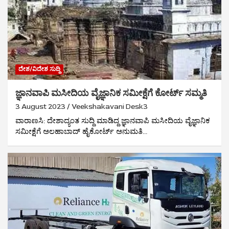
ದೇಶ/ವಿದೇಶ ಸುದ್ದಿ
ಜ್ಞಾನವಾಪಿ ಮಸೀದಿಯ ವೈಜ್ಞಾನಿಕ ಸಮೀಕ್ಷೆಗೆ ಕೋರ್ಟ್ ಸಮ್ಮತಿ
3 August 2023
Veekshakavani Desk3
ವಾರಾಣಸಿ: ದೇಶಾದ್ಯಂತ ಸುದ್ದಿ ಮಾಡಿದ್ದ ಜ್ಞಾನವಾಪಿ ಮಸೀದಿಯ ವೈಜ್ಞಾನಿಕ
ಸಮೀಕ್ಷೆಗೆ ಅಲಹಾಬಾದ್ ಹೈಕೋರ್ಟ್ ಅನುಮತಿ…