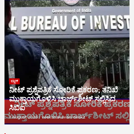
ಬ್ಲಾಗ್
ನೀಟ್ ಪ್ರಶ್ನೆಪತ್ರಿಕೆ ಸೋರಿಕೆ ಪ್ರಕರಣ; ತನಿಖೆ
ಮುಕ್ತಾಯಗೊಳಿಸಿ ಚಾರ್ಜ್‌ಶೀಟ್ ಸಲ್ಲಿಸಿದ
ಸಿಬಿಐ
7 August 2026
veekshakavani desk2