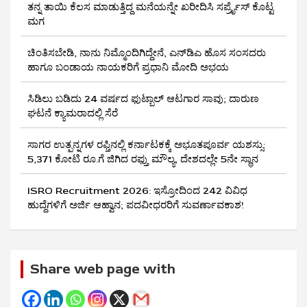
ತನ್ನ ತಾಯಿ ಕೆಲಸ ಮಾಡುತ್ತಿದ್ದ ಮನೆಯನ್ನೇ ಖರೀದಿಸಿ ಸರ್ಪ್ರೈಸ್ ಕೊಟ್ಟ
ಮಗ
ಚಿಂತಿಸಬೇಡಿ, ನಾನು ನಿಮ್ಮೊಂದಿಗಿದ್ದೇನೆ, ಎನ್‌ಡಿಎ ಹೊಸ ಸಂಸದರು
ಹಾಗೂ ಬಂಡಾಯ ನಾಯಕರಿಗೆ ಪ್ರಧಾನಿ ಮೋದಿ ಅಭಯ
ಸಿಡಿಲು ಬಡಿದು 24 ವರ್ಷದ ಫುಟ್ಬಾಲ್ ಆಟಗಾರ ಸಾವು; ದಾರುಣ
ಘಟನೆ ಕ್ಯಾಮರಾದಲ್ಲಿ ಸೆರೆ
ಸಾಗರ ಉತ್ಪನ್ನಗಳ ರಫ್ತಿನಲ್ಲಿ ಕರ್ನಾಟಕಕ್ಕೆ ಅಭೂತಪೂರ್ವ ಯಶಸ್ಸು:
5,371 ಕೋಟಿ ರೂ.ಗೆ ಜಿಗಿದ ರಫ್ತು ಮೌಲ್ಯ, ದೇಶದಲ್ಲೇ 5ನೇ ಸ್ಥಾನ
ISRO Recruitment 2026: ಇಸ್ರೋದಿಂದ 242 ವಿವಿಧ
ಹುದ್ದೆಗಳಿಗೆ ಅರ್ಜಿ ಆಹ್ವಾನ; ಪದವೀಧರರಿಗೆ ಸುವರ್ಣಾವಕಾಶ!
Share web page with