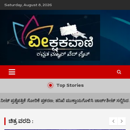
Skip
Saturday, August 8, 2026
to
content
ವೀಕ್ಷಕವಾಣಿ
Top Stories
ರಕರಣ; ತನಿಖೆ ಮುಕ್ತಾಯಗೊಳಿಸಿ ಚಾರ್ಜ್‌ಶೀಟ್ ಸಲ್ಲಿಸಿದ ಸಿಬಿಐ
ಅಯೋಡಿನ್ ಕೊ
ಚಿತ್ರ ವರದಿ :