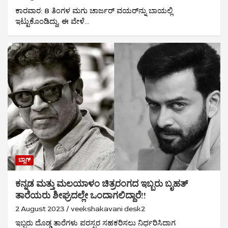
ಕಾರವಾರ: 8 ತಿಂಗಳ ಮಗು ಚಾರ್ಜರ್ ವಯರ್‌ನ್ನು ಬಾಯಲ್ಲಿ
ಇಟ್ಟುಕೊಂಡಿದ್ದು, ಈ ವೇಳೆ…
ಬ್ಲಾಗ್
ಕನ್ನಡ ಮತ್ತು ಮಲಯಾಳಂ ಚಿತ್ರರಂಗದ ಇಬ್ಬರು ಬೃಹತ್
ತಾರೆಯರು ಶೀಘ್ರದಲ್ಲೇ ಒಂದಾಗಲಿದ್ದಾರೆ!!
2 August 2023
veekshakavani desk2
ಇಬ್ಬರು ದೊಡ್ಡ ತಾರೆಗಳು ಪರಸ್ಪರ ಸಹಕರಿಸಲು ನಿರ್ಧರಿಸಿದಾಗ