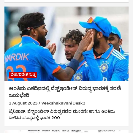
ದೇಶ/ವಿದೇಶ ಸುದ್ದಿ
ಅಂತಿಮ ಏಕದಿನದಲ್ಲಿ ವೆಸ್ಟ್‌ಇಂಡೀಸ್ ವಿರುದ್ಧ ಭಾರತಕ್ಕೆ ಸರಣಿ
ಜಯಭೇರಿ
2 August 2023
Veekshakavani Desk3
ಟ್ರಿನಿಡಾಡ್: ವೆಸ್ಟ್‌ಇಂಡೀಸ್ ವಿರುದ್ಧ ನಡೆದ ಮೂರನೇ ಹಾಗೂ ಅಂತಿಮ
ಏಕದಿನ ಪಂದ್ಯದಲ್ಲಿ ಭಾರತ 200…