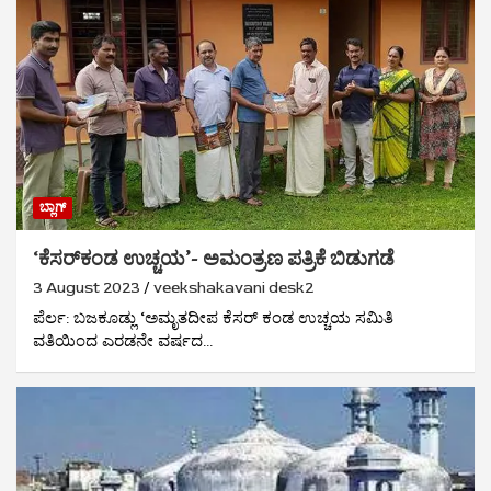
ಬ್ಲಾಗ್
‘ಕೆಸರ್‌ಕಂಡ ಉಚ್ಚಯ’- ಅಮಂತ್ರಣ ಪತ್ರಿಕೆ ಬಿಡುಗಡೆ
3 August 2023
veekshakavani desk2
ಪೆರ್ಲ: ಬಜಕೂಡ್ಲು ‘ಅಮೃತದೀಪ ಕೆಸರ್ ಕಂಡ ಉಚ್ಚಯ ಸಮಿತಿ
ವತಿಯಿಂದ ಎರಡನೇ ವರ್ಷದ…