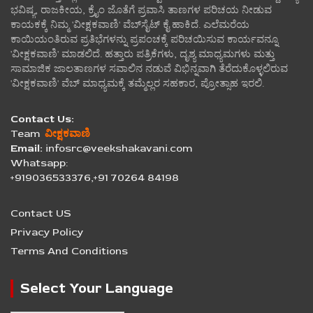
ಭವಿಷ್ಯ, ರಾಜಕೀಯ, ಕ್ರೈಂ ಜೊತೆಗೆ ಪ್ರವಾಸಿ ತಾಣಗಳ ಪರಿಚಯ ನೀಡುವ
ಕಾಯಕಕ್ಕೆ ನಿಮ್ಮ 'ವೀಕ್ಷಕವಾಣಿ' ವೆಬ್‌ಸೈಟ್‌ ಕೈ ಹಾಕಿದೆ. ಎಲೆಮರೆಯ
ಕಾಯಿಯಂತಿರುವ ಪ್ರತಿಭೆಗಳನ್ನು ಪ್ರಪಂಚಕ್ಕೆ ಪರಿಚಯಿಸುವ ಕಾರ್ಯವನ್ನೂ
'ವೀಕ್ಷಕವಾಣಿ' ಮಾಡಲಿದೆ. ಹತ್ತಾರು ಪತ್ರಿಕೆಗಳು, ದೃಶ್ಯ ಮಾಧ್ಯಮಗಳು ಮತ್ತು
ಸಾಮಾಜಿಕ ಜಾಲತಾಣಗಳ ಸವಾಲಿನ ನಡುವೆ ವಿಭಿನ್ನವಾಗಿ ತೆರೆದುಕೊಳ್ಳಲಿರುವ
'ವೀಕ್ಷಕವಾಣಿ' ವೆಬ್ ಮಾಧ್ಯಮಕ್ಕೆ ತಮ್ಮೆಲ್ಲರ ಸಹಕಾರ, ಪ್ರೋತ್ಸಾಹ ಇರಲಿ.
Contact Us:
Team
ವೀಕ್ಷಕವಾಣಿ
Email:
infosrc@veekshakavani.com
Whatsapp:
+919036533376,+91 70264 84198
Contact US
Privacy Policy
Terms And Conditions
Select Your Language