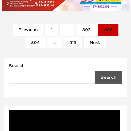
Posts
Previous
1
…
892
893
pagination
894
…
915
Next
Search
Search