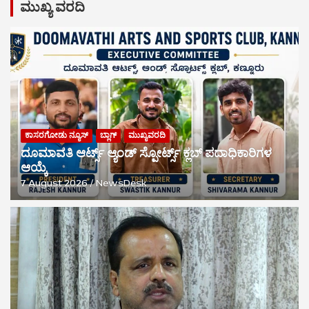
ಮುಖ್ಯ ವರದಿ
ಕಾಸರಗೋಡು ನ್ಯೂಸ್
ಬ್ಲಾಗ್
ಮುಖ್ಯವರದಿ
ದೂಮಾವತಿ ಆರ್ಟ್ಸ್ ಆ್ಯಂಡ್ ಸ್ಪೋರ್ಟ್ಸ್ ಕ್ಲಬ್‌ ಪದಾಧಿಕಾರಿಗಳ
ಆಯ್ಕೆ
7 August 2026
NewsDesk