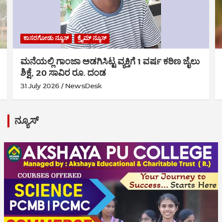
ಕಾಸರಗೋಡು ನ್ಯೂಸ್
ಕ್ರೈಮ್‌ ನ್ಯೂಸ್
ಮನೆಯಲ್ಲಿ ಗಾಂಜಾ ಅಡಗಿಸಿಟ್ಟ ವ್ಯಕ್ತಿಗೆ 1 ವರ್ಷ ಕಠಿಣ ಜೈಲು
ಶಿಕ್ಷೆ, 20 ಸಾವಿರ ರೂ. ದಂಡ
31 July 2026
NewsDesk
ನ್ಯೂಸ್