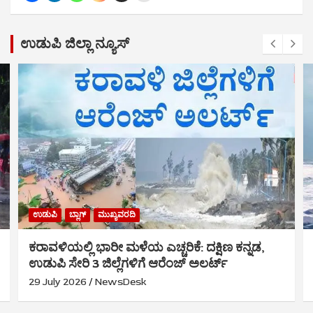
ಉಡುಪಿ ಜಿಲ್ಲಾ ನ್ಯೂಸ್
ಉಡುಪಿ
ಬ್ಲಾಗ್
ಮುಖ್ಯವರದಿ
ಕರಾವಳಿಯಲ್ಲಿ ಭಾರೀ ಮಳೆಯ ಎಚ್ಚರಿಕೆ: ದಕ್ಷಿಣ ಕನ್ನಡ,
ಉಡುಪಿ ಸೇರಿ 3 ಜಿಲ್ಲೆಗಳಿಗೆ ಆರೆಂಜ್ ಅಲರ್ಟ್
29 July 2026
NewsDesk