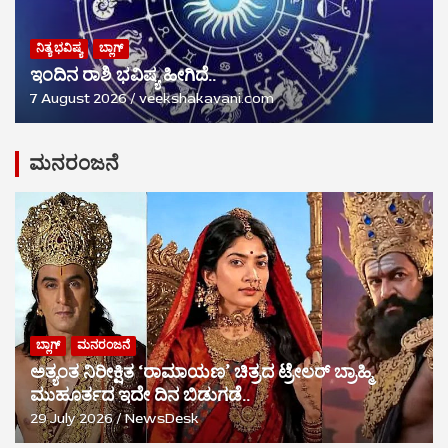
ನಿತ್ಯ ಭವಿಷ್ಯ
ಬ್ಲಾಗ್
ಇಂದಿನ ರಾಶಿ ಭವಿಷ್ಯ ಹೀಗಿದೆ..
7 August 2026
veekshakavani.com
ಮನರಂಜನೆ
ಬ್ಲಾಗ್
ಮನರಂಜನೆ
ಅತ್ಯಂತ ನಿರೀಕ್ಷಿತ ‘ರಾಮಾಯಣ’ ಚಿತ್ರದ ಟ್ರೇಲರ್ ಬ್ರಾಹ್ಮಿ
ಮುಹೂರ್ತದ ಇದೇ ದಿನ ಬಿಡುಗಡೆ..
29 July 2026
NewsDesk