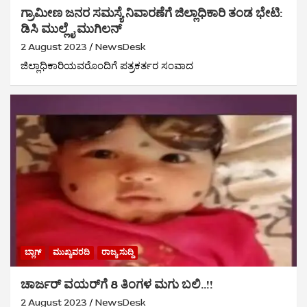
ಗ್ರಾಮೀಣ ಜನರ ಸಮಸ್ಯೆ ನಿವಾರಣೆಗೆ ಜಿಲ್ಲಾಧಿಕಾರಿ ತಂಡ ಭೇಟಿ:
ಡಿಸಿ ಮುಲ್ಲೈ ಮುಗಿಲನ್
2 August 2023
NewsDesk
ಜಿಲ್ಲಾಧಿಕಾರಿಯವರೊಂದಿಗೆ ಪತ್ರಕರ್ತರ ಸಂವಾದ
ಬ್ಲಾಗ್
ಮುಖ್ಯವರದಿ
ರಾಜ್ಯ ಸುದ್ದಿ
ಚಾರ್ಜರ್ ವಯರ್‌ಗೆ 8 ತಿಂಗಳ ಮಗು ಬಲಿ..!!
2 August 2023
NewsDesk