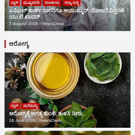
ಬ್ಲಾಗ್
ಮುಖ್ಯವರದಿ
ರಾಜಕೀಯ
ರಾಜ್ಯ ಸುದ್ದಿ
ಎಪಿಎಲ್ ಕಾರ್ಡ್ ದಾರರಿಗೂ ಆಯುಷ್ಮಾನ್ ಯೋಜನೆ ವಿಸ್ತರಣೆ:
ಯು ಟಿ ಖಾದರ್
7 August 2026
NewsDesk
ಆರೋಗ್ಯ
ಬ್ಲಾಗ್
ಮನೆಮದ್ದು
ಆರೋಗ್ಯಕ್ಕೆ ಅಗತ್ಯ ಶುಂಠಿ, ತುಳಸಿ ನೀರು..
28 June 2026
NewsDesk