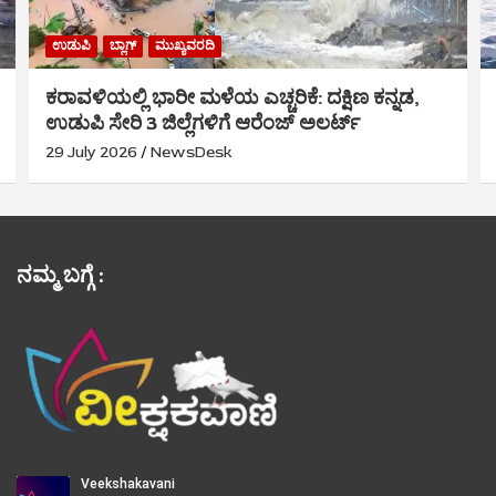
ಉಡುಪಿ
ಬ್ಲಾಗ್
ಮುಖ್ಯವರದಿ
ಕರಾವಳಿಯಲ್ಲಿ ಭಾರೀ ಮಳೆಯ ಎಚ್ಚರಿಕೆ: ದಕ್ಷಿಣ ಕನ್ನಡ,
ಉಡುಪಿ ಸೇರಿ 3 ಜಿಲ್ಲೆಗಳಿಗೆ ಆರೆಂಜ್ ಅಲರ್ಟ್
29 July 2026
NewsDesk
ನಮ್ಮ ಬಗ್ಗೆ :