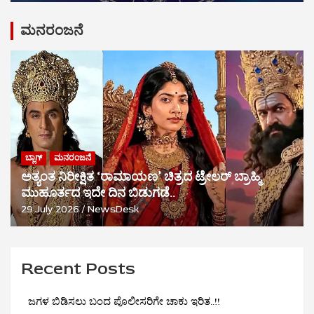
ಮನರಂಜನೆ
ಬ್ಲಾಗ್
ಮನರಂಜನೆ
ಅತ್ಯಂತ ನಿರೀಕ್ಷಿತ ‘ರಾಮಾಯಣ’ ಚಿತ್ರದ ಟ್ರೇಲರ್ ಬ್ರಾಹ್ಮಿ
ಮುಹೂರ್ತದ ಇದೇ ದಿನ ಬಿಡುಗಡೆ..
29 July 2026
NewsDesk
Recent Posts
ಜಗಳ ಬಿಡಿಸಲು ಬಂದ ಪೊಲೀಸರಿಗೇ ಚಾಕು ಇರಿತ..!!