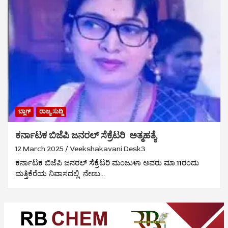
ಬ್ಲಾಗ್
ರಾಜ್ಯ ಸುದ್ದಿ
ಕರ್ನಾಟಕ ಬಿಜೆಪಿ ಜನರಲ್‌ ಸೆಕ್ರೆಟರಿ ಅತ್ಮಹತ್ಯೆ
12 March 2025
Veekshakavani Desk3
ಕರ್ನಾಟಕ ಬಿಜೆಪಿ ಜನರಲ್‌ ಸೆಕ್ರೆಟರಿ ಮಂಜುಳಾ ಅವರು ಮಾ.11ರಂದು
ಮತ್ತಿಕೆರೆಯ ನಿವಾಸದಲ್ಲಿ ನೇಣು…