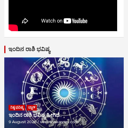
ಇಂದಿನ ರಾಶಿ ಭವಿಷ್ಯ
ನಿತ್ಯ ಭವಿಷ್ಯ
ಬ್ಲಾಗ್
ಇಂದಿನ ರಾಶಿ ಭವಿಷ್ಯ ಹೀಗಿದೆ..
9 August 2026
veekshakavani.com