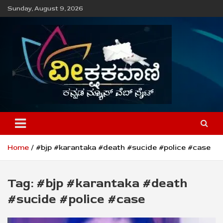
Skip
Sunday, August 9, 2026
to
content
ವೀಕ್ಷಕವಾಣಿ
Home
#bjp #karantaka #death #sucide #police #case
Tag:
#bjp #karantaka #death
#sucide #police #case