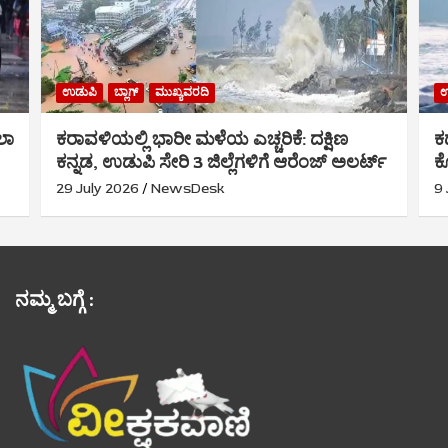
ಉಡುಪಿ
ಬ್ಲಾಗ್
ಮುಖ್ಯವರದಿ
ಉ
ಲಾ
ಕರಾವಳಿಯಲ್ಲಿ ಭಾರೀ ಮಳೆಯ ಎಚ್ಚರಿಕೆ: ದಕ್ಷಿಣ
ಕ
ಕನ್ನಡ, ಉಡುಪಿ ಸೇರಿ 3 ಜಿಲ್ಲೆಗಳಿಗೆ ಆರೆಂಜ್ ಅಲರ್ಟ್
ಕ
29 July 2026
NewsDesk
9 
ನಮ್ಮ ಬಗ್ಗೆ :