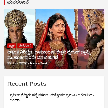
ಮನರಂಜನೆ
ಬ್ಲಾಗ್
ಮನರಂಜನೆ
ಅತ್ಯಂತ ನಿರೀಕ್ಷಿತ ‘ರಾಮಾಯಣ’ ಚಿತ್ರದ ಟ್ರೇಲರ್ ಬ್ರಾಹ್ಮಿ
ಮುಹೂರ್ತದ ಇದೇ ದಿನ ಬಿಡುಗಡೆ..
29 July 2026
NewsDesk
Recent Posts
ಪ್ರವೀಣ್ ನೆಟ್ಟಾರು ಹತ್ಯೆ ಪ್ರಕರಣ; ಮತ್ತೋರ್ವ ಪ್ರಮುಖ ಆರೋಪಿಯ
ಬಂಧನ