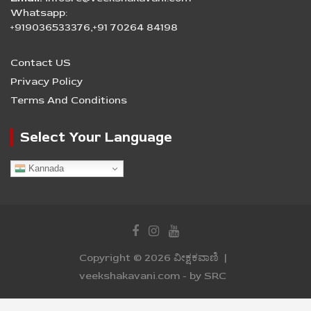
Whatsapp:
+919036533376,+91 70264 84198
Contact US
Privacy Policy
Terms And Conditions
Select Your Language
Kannada
Copyright © 2026
ವೀಕ್ಷಕವಾಣಿ
veekshakavani.com - by SRC