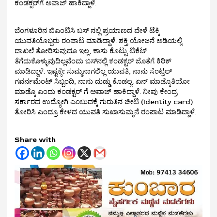
ಕಂಡಕ್ಟರ್‌ಗೆ ಅವಾಜ್‌ ಹಾಕಿದ್ದಾಳೆ.
ಬೆಂಗಳೂರಿನ ಬಿಎಂಟಿಸಿ ಬಸ್ ನಲ್ಲಿ ಪ್ರಯಾಣದ ವೇಳೆ ಟೆಕ್ಕಿ
ಯುವತಿಯೊಬ್ಬರು ರಂಪಾಟ ಮಾಡಿದ್ದಾಳೆ. ಶಕ್ತಿ ಯೋಜನೆ ಅಡಿಯಲ್ಲಿ
ದಾಖಲೆ ತೋರಿಸುವುದೂ ಇಲ್ಲ, ಕಾಸು ಕೊಟ್ಟು ಟಿಕೆಟ್
ತೆಗೆದುಕೊಳ್ಳುವುದಿಲ್ಲವೆಂದು ಬಸ್‌ನಲ್ಲಿ ಕಂಡಕ್ಟರ್‌ ಜೊತೆಗೆ ಕಿರಿಕ್
ಮಾಡಿದ್ದಾಳೆ. ಇಷ್ಟಕ್ಕೇ ಸುಮ್ಮನಾಗಲಿಲ್ಲ ಯುವತಿ, ನಾನು ಸೆಂಟ್ರಲ್
ಗವರ್ನಮೆಂಟ್ ಸಿಬ್ಬಂದಿ, ನಾನು ದುಡ್ಡು ಕೊಡಲ್ಲ. ಏನ್ ಮಾಡ್ಕೊತಿಯೋ
ಮಾಡ್ಕೊ ಎಂದು ಕಂಡಕ್ಟರ್ ಗೆ ಅವಾಜ್ ಹಾಕಿದ್ದಾಳೆ. ನೀವು ಕೇಂದ್ರ
ಸರ್ಕಾರದ ಉದ್ಯೋಗಿ ಎಂಬುದಕ್ಕೆ ಗುರುತಿನ ಚೀಟಿ (Identity card)
ತೋರಿಸಿ ಎಂದ್ರೂ ಕೇಳದ ಯುವತಿ ಸುಖಾಸುಮ್ಮನೆ ರಂಪಾಟ ಮಾಡಿದ್ದಾಳೆ.
Share with