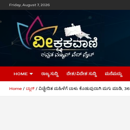
Skip
Friday, August 7, 2026
to
content
ವೀಕ್ಷಕವಾಣಿ
HOME
ರಾಜ್ಯ ಸುದ್ದಿ
ದೇಶ/ವಿದೇಶ ಸುದ್ದಿ
ಮನೆಮದ್ದು
Home
ಬ್ಲಾಗ್
ವಿಚ್ಛೇದಿತ ಮಹಿಳೆಗೆ ಬಾಳು ಕೊಡುವುದಾಗಿ ಮಗು ಮಾಡಿ, 36 ಲಕ್