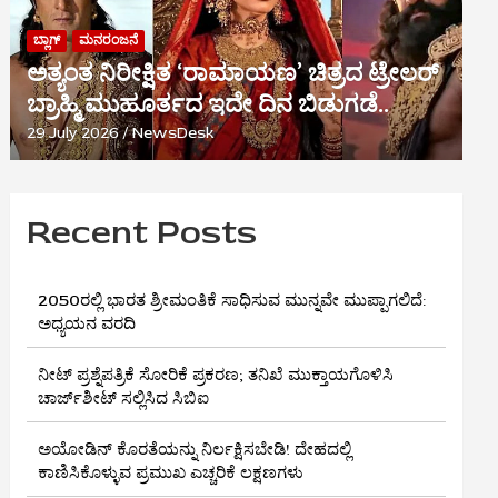
ಬ್ಲಾಗ್
ಮನರಂಜನೆ
ಅತ್ಯಂತ ನಿರೀಕ್ಷಿತ ‘ರಾಮಾಯಣ’ ಚಿತ್ರದ ಟ್ರೇಲರ್
ಬ್ರಾಹ್ಮಿ ಮುಹೂರ್ತದ ಇದೇ ದಿನ ಬಿಡುಗಡೆ..
29 July 2026
NewsDesk
Recent Posts
2050ರಲ್ಲಿ ಭಾರತ ಶ್ರೀಮಂತಿಕೆ ಸಾಧಿಸುವ ಮುನ್ನವೇ ಮುಪ್ಪಾಗಲಿದೆ:
ಅಧ್ಯಯನ ವರದಿ
ನೀಟ್ ಪ್ರಶ್ನೆಪತ್ರಿಕೆ ಸೋರಿಕೆ ಪ್ರಕರಣ; ತನಿಖೆ ಮುಕ್ತಾಯಗೊಳಿಸಿ
ಚಾರ್ಜ್‌ಶೀಟ್ ಸಲ್ಲಿಸಿದ ಸಿಬಿಐ
ಅಯೋಡಿನ್ ಕೊರತೆಯನ್ನು ನಿರ್ಲಕ್ಷಿಸಬೇಡಿ! ದೇಹದಲ್ಲಿ
ಕಾಣಿಸಿಕೊಳ್ಳುವ ಪ್ರಮುಖ ಎಚ್ಚರಿಕೆ ಲಕ್ಷಣಗಳು