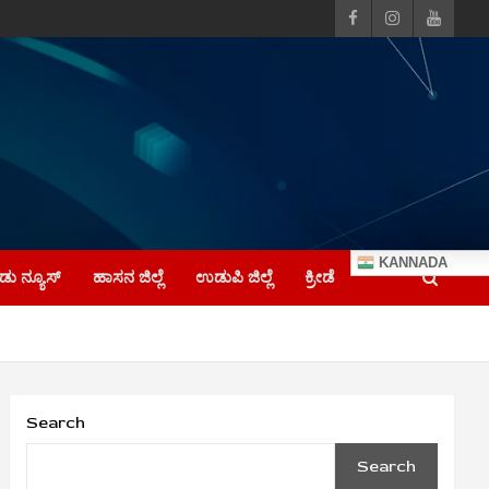
KANNADA
ು ನ್ಯೂಸ್
ಹಾಸನ ಜಿಲ್ಲೆ
ಉಡುಪಿ ಜಿಲ್ಲೆ
ಕ್ರೀಡೆ
Search
Search