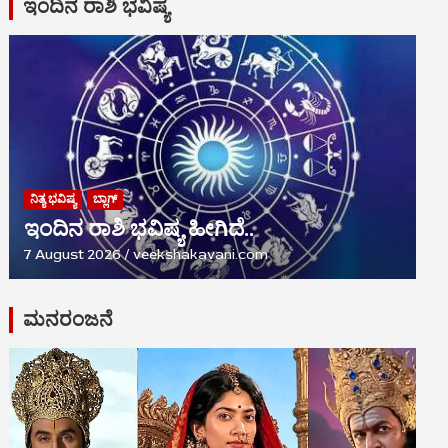
ಇಂದಿನ ರಾಶಿ ಭವಿಷ್ಯ
ನಿತ್ಯ ಭವಿಷ್ಯ
ಬ್ಲಾಗ್
ಇಂದಿನ ರಾಶಿ ಭವಿಷ್ಯ ಹೀಗಿದೆ..
7 August 2026
veekshakavani.com
ಮನರಂಜನೆ