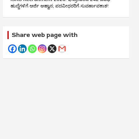
ಹುದ್ದೆಗಳಿಗೆ ಅರ್ಜಿ ಆಹ್ವಾನ; ಪದವೀಧರರಿಗೆ ಸುವರ್ಣಾವಕಾಶ!
Share web page with