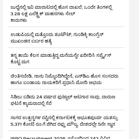
ಜುಲೈನಲ್ಲಿ ಇವಿ ಮಾರಾಟದಲ್ಲಿ ಹೊಸ ದಾಖಲೆ; ಒಂದೇ ತಿಂಗಳಲ್ಲಿ
3.28 ಲಕ್ಷ ಎಲೆಕ್ಟ್ರಿಕ್ ವಾಹನಗಳು ಸೇಲ್
ಕಾರುಗಳು
ಉಡುಪಿಯಲ್ಲಿ ಮತ್ತೊಂದು ಶೂಟೌಟ್‌; ಗುಂಡಿಕ್ಕಿ ಕಾಂಗ್ರೆಸ್‌
ಮುಖಂಡನ ಬರ್ಬರ ಹತ್ಯೆ
ತನ್ನ ತಾಯಿ ಕೆಲಸ ಮಾಡುತ್ತಿದ್ದ ಮನೆಯನ್ನೇ ಖರೀದಿಸಿ ಸರ್ಪ್ರೈಸ್
ಕೊಟ್ಟ ಮಗ
ಚಿಂತಿಸಬೇಡಿ, ನಾನು ನಿಮ್ಮೊಂದಿಗಿದ್ದೇನೆ, ಎನ್‌ಡಿಎ ಹೊಸ ಸಂಸದರು
ಹಾಗೂ ಬಂಡಾಯ ನಾಯಕರಿಗೆ ಪ್ರಧಾನಿ ಮೋದಿ ಅಭಯ
ಸಿಡಿಲು ಬಡಿದು 24 ವರ್ಷದ ಫುಟ್ಬಾಲ್ ಆಟಗಾರ ಸಾವು; ದಾರುಣ
ಘಟನೆ ಕ್ಯಾಮರಾದಲ್ಲಿ ಸೆರೆ
ಸಾಗರ ಉತ್ಪನ್ನಗಳ ರಫ್ತಿನಲ್ಲಿ ಕರ್ನಾಟಕಕ್ಕೆ ಅಭೂತಪೂರ್ವ ಯಶಸ್ಸು:
5,371 ಕೋಟಿ ರೂ.ಗೆ ಜಿಗಿದ ರಫ್ತು ಮೌಲ್ಯ, ದೇಶದಲ್ಲೇ 5ನೇ ಸ್ಥಾನ
ISRO Recruitment 2026: ಇಸ್ರೋದಿಂದ 242 ವಿವಿಧ