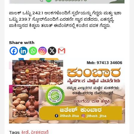
ಪಾಲಕ್ ಒಟ್ಟು 242.1 ಅಂಕಗಳೊಂದಿಗೆ ಸ್ಪರ್ಧೆಯನ್ನು ಗೆದ್ದರು ಮತ್ತು ಇಶಾ
ಒಟ್ಟು 239.7 ಸ್ಕೋರ್‌ನೊಂದಿಗೆ ಎರಡನೇ ಸ್ಥಾನ ಪಡೆದರು, ಏತನ್ಮಧ್ಯೆ,
ಪಾಕಿಸ್ತಾನದ ಕಿಶ್ಮಲಾ ತಲಾತ್ ಈವೆಂಟ್‌ನಲ್ಲಿ ಕಂಚಿನ ಪದಕ ಗೆದ್ದರು.
Share with
Tags:
ಕ್ರೀಡೆ
,
ವೀಕ್ಷಕವಾಣಿ