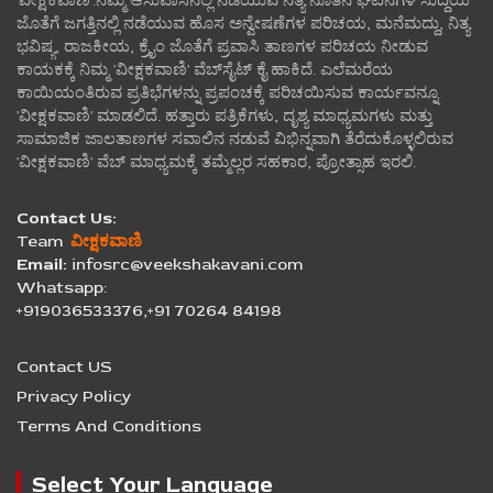
'ವೀಕ್ಷಕವಾಣಿ'.ನಮ್ಮ ಆಸುಪಾಸಿನಲ್ಲಿ ನಡೆಯುವ ನಿತ್ಯ ನೂತನ ಘಟನೆಗಳ ಸುದ್ದಿಯ
ಜೊತೆಗೆ ಜಗತ್ತಿನಲ್ಲಿ ನಡೆಯುವ ಹೊಸ ಅನ್ವೇಷಣೆಗಳ ಪರಿಚಯ, ಮನೆಮದ್ದು, ನಿತ್ಯ
ಭವಿಷ್ಯ, ರಾಜಕೀಯ, ಕ್ರೈಂ ಜೊತೆಗೆ ಪ್ರವಾಸಿ ತಾಣಗಳ ಪರಿಚಯ ನೀಡುವ
ಕಾಯಕಕ್ಕೆ ನಿಮ್ಮ 'ವೀಕ್ಷಕವಾಣಿ' ವೆಬ್‌ಸೈಟ್‌ ಕೈ ಹಾಕಿದೆ. ಎಲೆಮರೆಯ
ಕಾಯಿಯಂತಿರುವ ಪ್ರತಿಭೆಗಳನ್ನು ಪ್ರಪಂಚಕ್ಕೆ ಪರಿಚಯಿಸುವ ಕಾರ್ಯವನ್ನೂ
'ವೀಕ್ಷಕವಾಣಿ' ಮಾಡಲಿದೆ. ಹತ್ತಾರು ಪತ್ರಿಕೆಗಳು, ದೃಶ್ಯ ಮಾಧ್ಯಮಗಳು ಮತ್ತು
ಸಾಮಾಜಿಕ ಜಾಲತಾಣಗಳ ಸವಾಲಿನ ನಡುವೆ ವಿಭಿನ್ನವಾಗಿ ತೆರೆದುಕೊಳ್ಳಲಿರುವ
'ವೀಕ್ಷಕವಾಣಿ' ವೆಬ್ ಮಾಧ್ಯಮಕ್ಕೆ ತಮ್ಮೆಲ್ಲರ ಸಹಕಾರ, ಪ್ರೋತ್ಸಾಹ ಇರಲಿ.
Contact Us:
Team
ವೀಕ್ಷಕವಾಣಿ
Email:
infosrc@veekshakavani.com
Whatsapp:
+919036533376,+91 70264 84198
Contact US
Privacy Policy
Terms And Conditions
Select Your Language