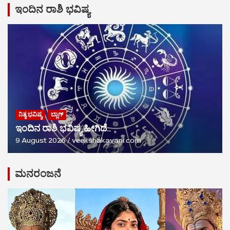
ಇಂದಿನ ರಾಶಿ ಭವಿಷ್ಯ
ನಿತ್ಯ ಭವಿಷ್ಯ
ಬ್ಲಾಗ್
ಇಂದಿನ ರಾಶಿ ಭವಿಷ್ಯ ಹೀಗಿದೆ..
9 August 2026
veekshakavani.com
ಮನರಂಜನೆ