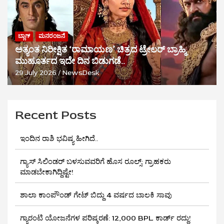
ಬ್ಲಾಗ್
ಮನರಂಜನೆ
ಅತ್ಯಂತ ನಿರೀಕ್ಷಿತ ‘ರಾಮಾಯಣ’ ಚಿತ್ರದ ಟ್ರೇಲರ್ ಬ್ರಾಹ್ಮಿ
ಮುಹೂರ್ತದ ಇದೇ ದಿನ ಬಿಡುಗಡೆ..
29 July 2026
NewsDesk
Recent Posts
ಇಂದಿನ ರಾಶಿ ಭವಿಷ್ಯ ಹೀಗಿದೆ..
ಗ್ಯಾಸ್ ಸಿಲಿಂಡರ್ ಬಳಸುವವರಿಗೆ ಹೊಸ ರೂಲ್ಸ್‌: ಗ್ರಾಹಕರು
ಮಾಡಬೇಕಾಗಿದ್ದಿಷ್ಟೇ!
ಶಾಲಾ ಕಾಂಪೌಂಡ್ ಗೇಟ್ ಬಿದ್ದು 4 ವರ್ಷದ ಬಾಲಕಿ ಸಾವು
ಗ್ಯಾರಂಟಿ ಯೋಜನೆಗಳ ಪರಿಷ್ಕರಣೆ: 12,000 BPL ಕಾರ್ಡ್ ರದ್ದು!