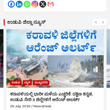
ಉಡುಪಿ ಜಿಲ್ಲಾ ನ್ಯೂಸ್
ಉಡುಪಿ
ಬ್ಲಾಗ್
ಮುಖ್ಯವರದಿ
ಕರಾವಳಿಯಲ್ಲಿ ಭಾರೀ ಮಳೆಯ ಎಚ್ಚರಿಕೆ: ದಕ್ಷಿಣ ಕನ್ನಡ,
ಉಡುಪಿ ಸೇರಿ 3 ಜಿಲ್ಲೆಗಳಿಗೆ ಆರೆಂಜ್ ಅಲರ್ಟ್
29 July 2026
NewsDesk