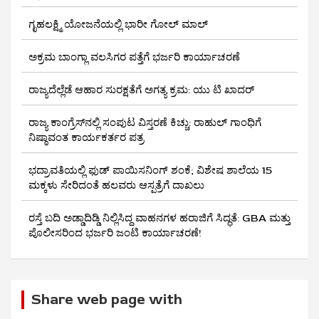
ಗೃಹಲಕ್ಷ್ಮಿ ಯೋಜನೆಯಲ್ಲಿ ಭಾರೀ ಗೋಲ್ ಮಾಲ್
ಅಕ್ರಮ ಬಾಂಗ್ಲಾ ವಲಸಿಗರ ಪತ್ತೆಗೆ ಭರ್ಜರಿ ಕಾರ್ಯಾಚರಣೆ
ರಾಜ್ಯದೆಲ್ಲೆಡೆ ಆಹಾರ ಸುರಕ್ಷತೆಗೆ ಅಗತ್ಯ ಕ್ರಮ: ಯು ಟಿ ಖಾದರ್
ರಾಜ್ಯ ಕಾಂಗ್ರೆಸ್‌ನಲ್ಲಿ ಸಂಪುಟ ವಿಸ್ತರಣೆ ಕಿಚ್ಚು: ರಾಹುಲ್ ಗಾಂಧಿಗೆ
ನಿಷ್ಠಾವಂತ ಕಾರ್ಯಕರ್ತರ ಪತ್ರ
ಭದ್ರಾವತಿಯಲ್ಲಿ ಫುಡ್ ಪಾಯಿಸನಿಂಗ್ ಶಂಕೆ; ವಿಶೇಷ ಶಾಲೆಯ 15
ಮಕ್ಕಳು ಸೇರಿದಂತೆ ಹಲವರು ಆಸ್ಪತ್ರೆಗೆ ದಾಖಲು
ರಸ್ತೆ ಬದಿ ಅಡ್ಡಾದಿಡ್ಡಿ ನಿಲ್ಲಿಸಿದ್ದ ವಾಹನಗಳ ಹರಾಜಿಗೆ ಸಿದ್ಧತೆ: GBA ಮತ್ತು
ಪೊಲೀಸರಿಂದ ಭರ್ಜರಿ ಜಂಟಿ ಕಾರ್ಯಾಚರಣೆ!
Share web page with