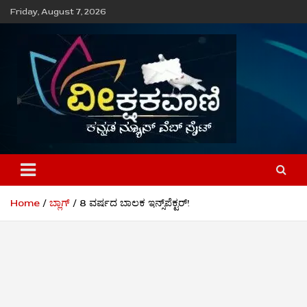
Skip
Friday, August 7, 2026
to
content
ವೀಕ್ಷಕವಾಣಿ
Home
ಬ್ಲಾಗ್
8 ವರ್ಷದ ಬಾಲಕ ಇನ್ಸ್‌ಪೆಕ್ಟರ್!