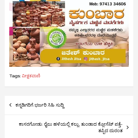
Tags:
ವೀಕ್ಷಕವಾಣಿ
Post
ಕನ್ನಡಿಗರಿಗೆ ಭರ್ಜರಿ ಸಿಹಿ ಸುದ್ದಿ
navigation
ಕಾಸರಗೋಡು: ರೈಲು ಹಳಿಯಲ್ಲಿ ಕಲ್ಲು, ತುಂಡಾದ ಕ್ಲೋಸೆಟ್ ಪತ್ತೆ-
ತಪ್ಪಿದ ದುರಂತ