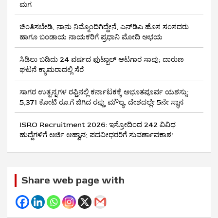
ಮಗ
ಚಿಂತಿಸಬೇಡಿ, ನಾನು ನಿಮ್ಮೊಂದಿಗಿದ್ದೇನೆ, ಎನ್‌ಡಿಎ ಹೊಸ ಸಂಸದರು
ಹಾಗೂ ಬಂಡಾಯ ನಾಯಕರಿಗೆ ಪ್ರಧಾನಿ ಮೋದಿ ಅಭಯ
ಸಿಡಿಲು ಬಡಿದು 24 ವರ್ಷದ ಫುಟ್ಬಾಲ್ ಆಟಗಾರ ಸಾವು; ದಾರುಣ
ಘಟನೆ ಕ್ಯಾಮರಾದಲ್ಲಿ ಸೆರೆ
ಸಾಗರ ಉತ್ಪನ್ನಗಳ ರಫ್ತಿನಲ್ಲಿ ಕರ್ನಾಟಕಕ್ಕೆ ಅಭೂತಪೂರ್ವ ಯಶಸ್ಸು:
5,371 ಕೋಟಿ ರೂ.ಗೆ ಜಿಗಿದ ರಫ್ತು ಮೌಲ್ಯ, ದೇಶದಲ್ಲೇ 5ನೇ ಸ್ಥಾನ
ISRO Recruitment 2026: ಇಸ್ರೋದಿಂದ 242 ವಿವಿಧ
ಹುದ್ದೆಗಳಿಗೆ ಅರ್ಜಿ ಆಹ್ವಾನ; ಪದವೀಧರರಿಗೆ ಸುವರ್ಣಾವಕಾಶ!
Share web page with