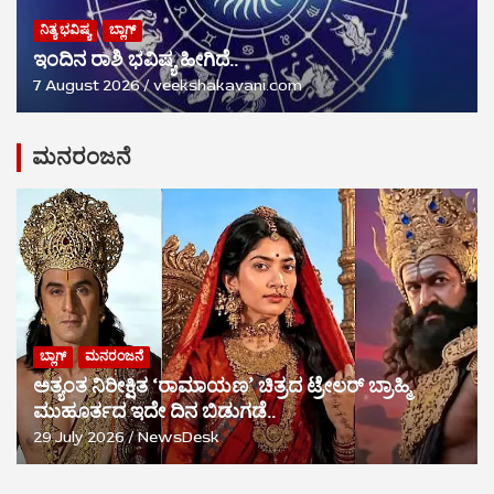
ನಿತ್ಯ ಭವಿಷ್ಯ
ಬ್ಲಾಗ್
ಇಂದಿನ ರಾಶಿ ಭವಿಷ್ಯ ಹೀಗಿದೆ..
7 August 2026
veekshakavani.com
ಮನರಂಜನೆ
ಬ್ಲಾಗ್
ಮನರಂಜನೆ
ಅತ್ಯಂತ ನಿರೀಕ್ಷಿತ ‘ರಾಮಾಯಣ’ ಚಿತ್ರದ ಟ್ರೇಲರ್ ಬ್ರಾಹ್ಮಿ
ಮುಹೂರ್ತದ ಇದೇ ದಿನ ಬಿಡುಗಡೆ..
29 July 2026
NewsDesk