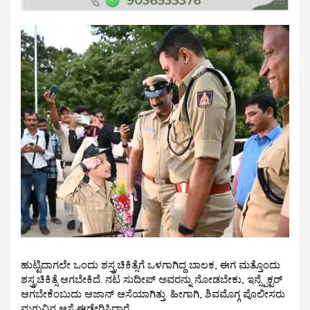
ಹುಟ್ಟಿದಾಗಲೇ ಒಂದು ಶಸ್ತ್ರಚಿಕಿತ್ಸೆಗೆ ಒಳಗಾಗಿದ್ದ ಬಾಲಕ, ಈಗ ಮತ್ತೊಂದು
ಶಸ್ತ್ರಚಿಕಿತ್ಸೆ ಆಗಬೇಕಿದೆ. ನಟ ಸುದೀಪ್ ಅವರನ್ನು ನೋಡಬೇಕು, ಇನ್ಸ್ಪೆಕ್ಟರ್
ಆಗಬೇಕೆಂಬುದು ಆಜಾನ್ ಆಸೆಯಾಗಿತ್ತು. ಹೀಗಾಗಿ, ಶಿವಮೊಗ್ಗ ಪೊಲೀಸರು
ಮಗುವಿನ ಆಸೆ ಈಡೇರಿಸಿದ್ದಾರೆ