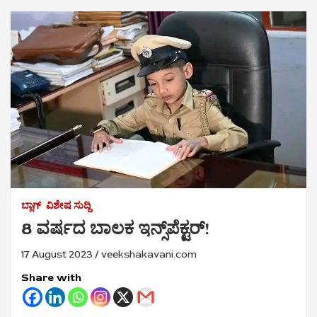
ಬ್ಲಾಗ್
ವಿಶೇಷ ಸುದ್ದಿ
8 ವರ್ಷದ ಬಾಲಕ ಇನ್ಸ್‌ಪೆಕ್ಟರ್!
17 August 2023
veekshakavani.com
Share with