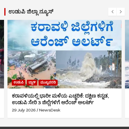
ಉಡುಪಿ ಜಿಲ್ಲಾ ನ್ಯೂಸ್
ಉಡುಪಿ
ಬ್ಲಾಗ್
ಮುಖ್ಯವರದಿ
ಕರಾವಳಿಯಲ್ಲಿ ಭಾರೀ ಮಳೆಯ ಎಚ್ಚರಿಕೆ: ದಕ್ಷಿಣ ಕನ್ನಡ,
ಉಡುಪಿ ಸೇರಿ 3 ಜಿಲ್ಲೆಗಳಿಗೆ ಆರೆಂಜ್ ಅಲರ್ಟ್
29 July 2026
NewsDesk