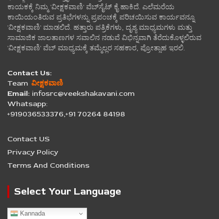
ಕಾಯಕಕ್ಕೆ ನಿಮ್ಮ 'ವೀಕ್ಷಕವಾಣಿ' ವೆಬ್‌ಸೈಟ್‌ ಕೈ ಹಾಕಿದೆ. ಎಲೆಮರೆಯ
ಕಾಯಿಯಂತಿರುವ ಪ್ರತಿಭೆಗಳನ್ನು ಪ್ರಪಂಚಕ್ಕೆ ಪರಿಚಯಿಸುವ ಕಾರ್ಯವನ್ನೂ
'ವೀಕ್ಷಕವಾಣಿ' ಮಾಡಲಿದೆ. ಹತ್ತಾರು ಪತ್ರಿಕೆಗಳು, ದೃಶ್ಯ ಮಾಧ್ಯಮಗಳು ಮತ್ತು
ಸಾಮಾಜಿಕ ಜಾಲತಾಣಗಳ ಸವಾಲಿನ ನಡುವೆ ವಿಭಿನ್ನವಾಗಿ ತೆರೆದುಕೊಳ್ಳಲಿರುವ
'ವೀಕ್ಷಕವಾಣಿ' ವೆಬ್ ಮಾಧ್ಯಮಕ್ಕೆ ತಮ್ಮೆಲ್ಲರ ಸಹಕಾರ, ಪ್ರೋತ್ಸಾಹ ಇರಲಿ.
Contact Us:
Team
ವೀಕ್ಷಕವಾಣಿ
Email:
infosrc@veekshakavani.com
Whatsapp:
+919036533376,+91 70264 84198
Contact US
Privacy Policy
Terms And Conditions
Select Your Language
Kannada