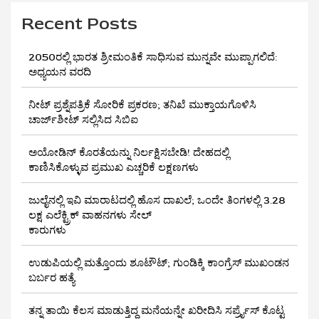
Recent Posts
2050ರಲ್ಲಿ ಭಾರತ ಶ್ರೀಮಂತಿಕೆ ಸಾಧಿಸುವ ಮುನ್ನವೇ ಮುಪ್ಪಾಗಲಿದೆ:
ಅಧ್ಯಯನ ವರದಿ
ನೀಟ್ ಪ್ರಶ್ನೆಪತ್ರಿಕೆ ಸೋರಿಕೆ ಪ್ರಕರಣ; ತನಿಖೆ ಮುಕ್ತಾಯಗೊಳಿಸಿ
ಚಾರ್ಜ್‌ಶೀಟ್ ಸಲ್ಲಿಸಿದ ಸಿಬಿಐ
ಅಯೋಡಿನ್ ಕೊರತೆಯನ್ನು ನಿರ್ಲಕ್ಷಿಸಬೇಡಿ! ದೇಹದಲ್ಲಿ
ಕಾಣಿಸಿಕೊಳ್ಳುವ ಪ್ರಮುಖ ಎಚ್ಚರಿಕೆ ಲಕ್ಷಣಗಳು
ಜುಲೈನಲ್ಲಿ ಇವಿ ಮಾರಾಟದಲ್ಲಿ ಹೊಸ ದಾಖಲೆ; ಒಂದೇ ತಿಂಗಳಲ್ಲಿ 3.28
ಲಕ್ಷ ಎಲೆಕ್ಟ್ರಿಕ್ ವಾಹನಗಳು ಸೇಲ್
ಕಾರುಗಳು
ಉಡುಪಿಯಲ್ಲಿ ಮತ್ತೊಂದು ಶೂಟೌಟ್‌; ಗುಂಡಿಕ್ಕಿ ಕಾಂಗ್ರೆಸ್‌ ಮುಖಂಡನ
ಬರ್ಬರ ಹತ್ಯೆ
ತನ್ನ ತಾಯಿ ಕೆಲಸ ಮಾಡುತ್ತಿದ್ದ ಮನೆಯನ್ನೇ ಖರೀದಿಸಿ ಸರ್ಪ್ರೈಸ್ ಕೊಟ್ಟ