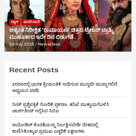
ಬ್ಲಾಗ್
ಮನರಂಜನೆ
ಅತ್ಯಂತ ನಿರೀಕ್ಷಿತ ‘ರಾಮಾಯಣ’ ಚಿತ್ರದ ಟ್ರೇಲರ್ ಬ್ರಾಹ್ಮಿ
ಮುಹೂರ್ತದ ಇದೇ ದಿನ ಬಿಡುಗಡೆ..
29 July 2026
NewsDesk
Recent Posts
2050ರಲ್ಲಿ ಭಾರತ ಶ್ರೀಮಂತಿಕೆ ಸಾಧಿಸುವ ಮುನ್ನವೇ ಮುಪ್ಪಾಗಲಿದೆ:
ಅಧ್ಯಯನ ವರದಿ
ನೀಟ್ ಪ್ರಶ್ನೆಪತ್ರಿಕೆ ಸೋರಿಕೆ ಪ್ರಕರಣ; ತನಿಖೆ ಮುಕ್ತಾಯಗೊಳಿಸಿ
ಚಾರ್ಜ್‌ಶೀಟ್ ಸಲ್ಲಿಸಿದ ಸಿಬಿಐ
ಅಯೋಡಿನ್ ಕೊರತೆಯನ್ನು ನಿರ್ಲಕ್ಷಿಸಬೇಡಿ! ದೇಹದಲ್ಲಿ
ಕಾಣಿಸಿಕೊಳ್ಳುವ ಪ್ರಮುಖ ಎಚ್ಚರಿಕೆ ಲಕ್ಷಣಗಳು