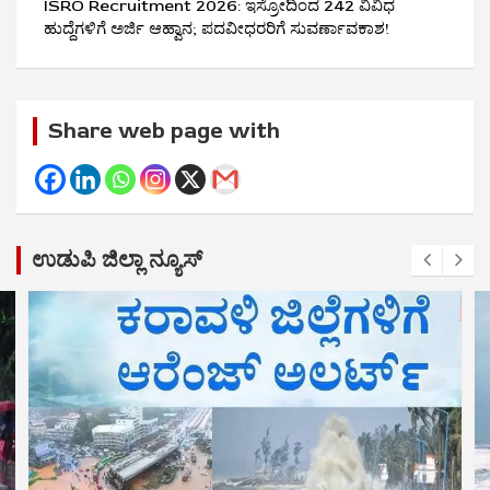
ISRO Recruitment 2026: ಇಸ್ರೋದಿಂದ 242 ವಿವಿಧ
ಹುದ್ದೆಗಳಿಗೆ ಅರ್ಜಿ ಆಹ್ವಾನ; ಪದವೀಧರರಿಗೆ ಸುವರ್ಣಾವಕಾಶ!
Share web page with
ಉಡುಪಿ ಜಿಲ್ಲಾ ನ್ಯೂಸ್