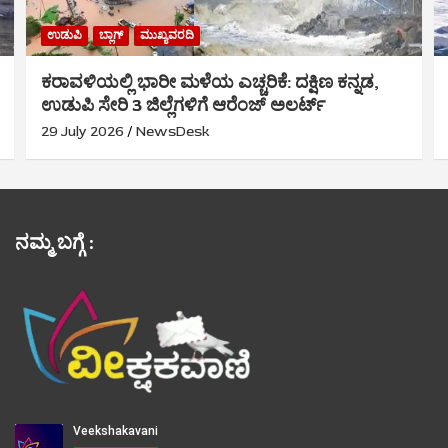
ಉಡುಪಿ
ಬ್ಲಾಗ್
ಮುಖ್ಯವರದಿ
ಕರಾವಳಿಯಲ್ಲಿ ಭಾರೀ ಮಳೆಯ ಎಚ್ಚರಿಕೆ: ದಕ್ಷಿಣ ಕನ್ನಡ,
ಉಡುಪಿ ಸೇರಿ 3 ಜಿಲ್ಲೆಗಳಿಗೆ ಆರೆಂಜ್ ಅಲರ್ಟ್
29 July 2026
NewsDesk
ನಮ್ಮ ಬಗ್ಗೆ :