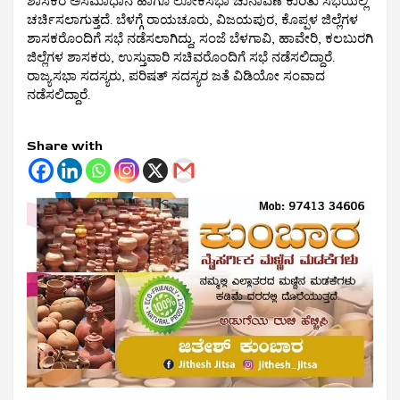
ಶಾಸಕರ ಅಸಮಾಧಾನ ಹಾಗೂ ಲೋಕಸಭಾ ಚುನಾವಣೆ ಕುರಿತು ಸಭೆಯಲ್ಲಿ
ಚರ್ಚಿಸಲಾಗುತ್ತದೆ. ಬೆಳಗ್ಗೆ ರಾಯಚೂರು, ವಿಜಯಪುರ, ಕೊಪ್ಪಳ ಜಿಲ್ಲೆಗಳ
ಶಾಸಕರೊಂದಿಗೆ ಸಭೆ ನಡೆಸಲಾಗಿದ್ದು, ಸಂಜೆ ಬೆಳಗಾವಿ, ಹಾವೇರಿ, ಕಲಬುರಗಿ
ಜಿಲ್ಲೆಗಳ ಶಾಸಕರು, ಉಸ್ತುವಾರಿ ಸಚಿವರೊಂದಿಗೆ ಸಭೆ ನಡೆಸಲಿದ್ದಾರೆ.
ರಾಜ್ಯಸಭಾ ಸದಸ್ಯರು, ಪರಿಷತ್ ಸದಸ್ಯರ ಜತೆ ವಿಡಿಯೋ ಸಂವಾದ
ನಡೆಸಲಿದ್ದಾರೆ.
Share with