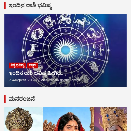
ಇಂದಿನ ರಾಶಿ ಭವಿಷ್ಯ
ನಿತ್ಯ ಭವಿಷ್ಯ
ಬ್ಲಾಗ್
ಇಂದಿನ ರಾಶಿ ಭವಿಷ್ಯ ಹೀಗಿದೆ..
7 August 2026
veekshakavani.com
ಮನರಂಜನೆ