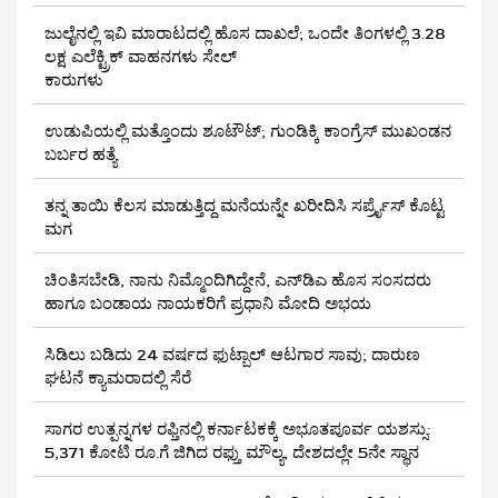
ಜುಲೈನಲ್ಲಿ ಇವಿ ಮಾರಾಟದಲ್ಲಿ ಹೊಸ ದಾಖಲೆ; ಒಂದೇ ತಿಂಗಳಲ್ಲಿ 3.28
ಲಕ್ಷ ಎಲೆಕ್ಟ್ರಿಕ್ ವಾಹನಗಳು ಸೇಲ್
ಕಾರುಗಳು
ಉಡುಪಿಯಲ್ಲಿ ಮತ್ತೊಂದು ಶೂಟೌಟ್‌; ಗುಂಡಿಕ್ಕಿ ಕಾಂಗ್ರೆಸ್‌ ಮುಖಂಡನ
ಬರ್ಬರ ಹತ್ಯೆ
ತನ್ನ ತಾಯಿ ಕೆಲಸ ಮಾಡುತ್ತಿದ್ದ ಮನೆಯನ್ನೇ ಖರೀದಿಸಿ ಸರ್ಪ್ರೈಸ್ ಕೊಟ್ಟ
ಮಗ
ಚಿಂತಿಸಬೇಡಿ, ನಾನು ನಿಮ್ಮೊಂದಿಗಿದ್ದೇನೆ, ಎನ್‌ಡಿಎ ಹೊಸ ಸಂಸದರು
ಹಾಗೂ ಬಂಡಾಯ ನಾಯಕರಿಗೆ ಪ್ರಧಾನಿ ಮೋದಿ ಅಭಯ
ಸಿಡಿಲು ಬಡಿದು 24 ವರ್ಷದ ಫುಟ್ಬಾಲ್ ಆಟಗಾರ ಸಾವು; ದಾರುಣ
ಘಟನೆ ಕ್ಯಾಮರಾದಲ್ಲಿ ಸೆರೆ
ಸಾಗರ ಉತ್ಪನ್ನಗಳ ರಫ್ತಿನಲ್ಲಿ ಕರ್ನಾಟಕಕ್ಕೆ ಅಭೂತಪೂರ್ವ ಯಶಸ್ಸು:
5,371 ಕೋಟಿ ರೂ.ಗೆ ಜಿಗಿದ ರಫ್ತು ಮೌಲ್ಯ, ದೇಶದಲ್ಲೇ 5ನೇ ಸ್ಥಾನ