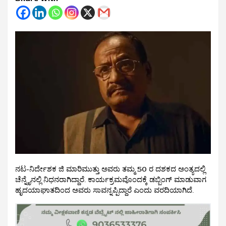
ನಟ-ನಿರ್ದೇಶಕ ಜಿ ಮಾರಿಮುತ್ತು ಅವರು ತಮ್ಮ 50 ರ ದಶಕದ ಅಂತ್ಯದಲ್ಲಿ
ಚೆನ್ನೈನಲ್ಲಿ ನಿಧನರಾಗಿದ್ದಾರೆ. ಕಾರ್ಯಕ್ರಮವೊಂದಕ್ಕೆ ಡಬ್ಬಿಂಗ್ ಮಾಡುವಾಗ
ಹೃದಯಾಘಾತದಿಂದ ಅವರು ಸಾವನ್ನಪ್ಪಿದ್ದಾರೆ ಎಂದು ವರದಿಯಾಗಿದೆ.