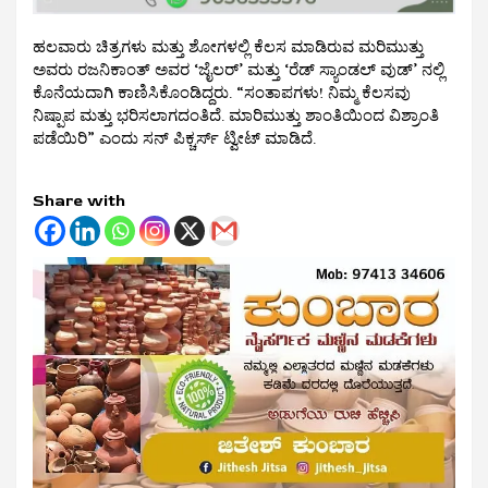
ಹಲವಾರು ಚಿತ್ರಗಳು ಮತ್ತು ಶೋಗಳಲ್ಲಿ ಕೆಲಸ ಮಾಡಿರುವ ಮರಿಮುತ್ತು
ಅವರು ರಜನಿಕಾಂತ್ ಅವರ ‘ಜೈಲರ್’ ಮತ್ತು ‘ರೆಡ್ ಸ್ಯಾಂಡಲ್ ವುಡ್’ ನಲ್ಲಿ
ಕೊನೆಯದಾಗಿ ಕಾಣಿಸಿಕೊಂಡಿದ್ದರು. “ಸಂತಾಪಗಳು! ನಿಮ್ಮ ಕೆಲಸವು
ನಿಷ್ಪಾಪ ಮತ್ತು ಭರಿಸಲಾಗದಂತಿದೆ. ಮಾರಿಮುತ್ತು ಶಾಂತಿಯಿಂದ ವಿಶ್ರಾಂತಿ
ಪಡೆಯಿರಿ” ಎಂದು ಸನ್ ಪಿಕ್ಚರ್ಸ್ ಟ್ವೀಟ್ ಮಾಡಿದೆ.
Share with