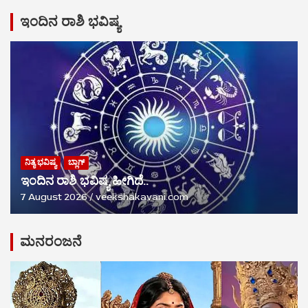
ಇಂದಿನ ರಾಶಿ ಭವಿಷ್ಯ
ನಿತ್ಯ ಭವಿಷ್ಯ
ಬ್ಲಾಗ್
ಇಂದಿನ ರಾಶಿ ಭವಿಷ್ಯ ಹೀಗಿದೆ..
7 August 2026
veekshakavani.com
ಮನರಂಜನೆ