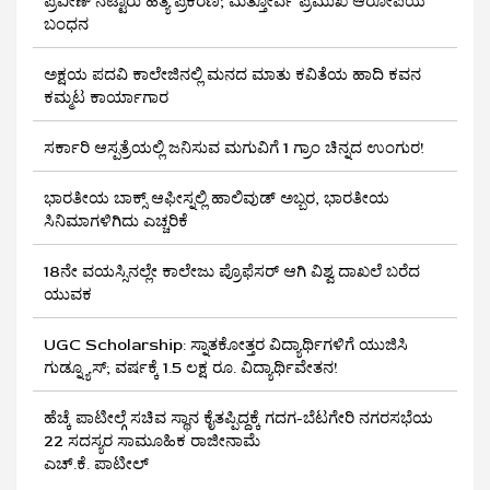
ಪ್ರವೀಣ್ ನೆಟ್ಟಾರು ಹತ್ಯೆ ಪ್ರಕರಣ; ಮತ್ತೋರ್ವ ಪ್ರಮುಖ ಆರೋಪಿಯ
ಬಂಧನ
ಅಕ್ಷಯ ಪದವಿ ಕಾಲೇಜಿನಲ್ಲಿ ಮನದ ಮಾತು ಕವಿತೆಯ ಹಾದಿ ಕವನ
ಕಮ್ಮಟ ಕಾರ್ಯಾಗಾರ
ಸರ್ಕಾರಿ ಆಸ್ಪತ್ರೆಯಲ್ಲಿ ಜನಿಸುವ ಮಗುವಿಗೆ 1 ಗ್ರಾಂ ಚಿನ್ನದ ಉಂಗುರ!
ಭಾರತೀಯ ಬಾಕ್ಸ್ ಆಫೀಸ್ನಲ್ಲಿ ಹಾಲಿವುಡ್ ಅಬ್ಬರ, ಭಾರತೀಯ
ಸಿನಿಮಾಗಳಿಗಿದು ಎಚ್ಚರಿಕೆ
18ನೇ ವಯಸ್ಸಿನಲ್ಲೇ ಕಾಲೇಜು ಪ್ರೊಫೆಸರ್ ಆಗಿ ವಿಶ್ವ ದಾಖಲೆ ಬರೆದ
ಯುವಕ
UGC Scholarship: ಸ್ನಾತಕೋತ್ತರ ವಿದ್ಯಾರ್ಥಿಗಳಿಗೆ ಯುಜಿಸಿ
ಗುಡ್ನ್ಯೂಸ್; ವರ್ಷಕ್ಕೆ 1.5 ಲಕ್ಷ ರೂ. ವಿದ್ಯಾರ್ಥಿವೇತನ!
ಹೆಚ್ಕೆ ಪಾಟೀಲ್ಗೆ ಸಚಿವ ಸ್ಥಾನ ಕೈತಪ್ಪಿದ್ದಕ್ಕೆ ಗದಗ-ಬೆಟಗೇರಿ ನಗರಸಭೆಯ
22 ಸದಸ್ಯರ ಸಾಮೂಹಿಕ ರಾಜೀನಾಮೆ
ಎಚ್.ಕೆ. ಪಾಟೀಲ್