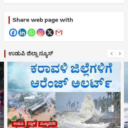
Share web page with
ಉಡುಪಿ ಜಿಲ್ಲಾ ನ್ಯೂಸ್
ಉಡುಪಿ
ಬ್ಲಾಗ್
ಮುಖ್ಯವರದಿ