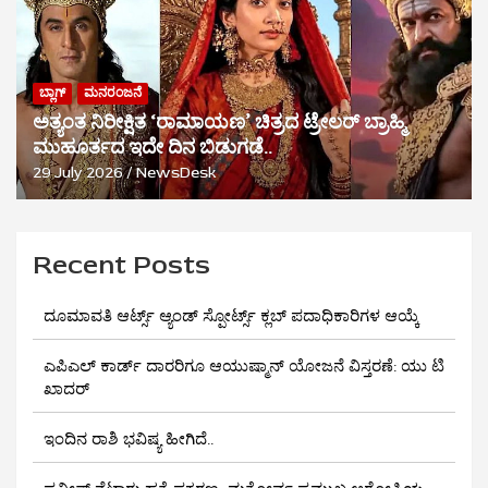
ಬ್ಲಾಗ್
ಮನರಂಜನೆ
ಅತ್ಯಂತ ನಿರೀಕ್ಷಿತ ‘ರಾಮಾಯಣ’ ಚಿತ್ರದ ಟ್ರೇಲರ್ ಬ್ರಾಹ್ಮಿ
ಮುಹೂರ್ತದ ಇದೇ ದಿನ ಬಿಡುಗಡೆ..
29 July 2026
NewsDesk
Recent Posts
ದೂಮಾವತಿ ಆರ್ಟ್ಸ್ ಆ್ಯಂಡ್ ಸ್ಪೋರ್ಟ್ಸ್ ಕ್ಲಬ್‌ ಪದಾಧಿಕಾರಿಗಳ ಆಯ್ಕೆ
ಎಪಿಎಲ್ ಕಾರ್ಡ್ ದಾರರಿಗೂ ಆಯುಷ್ಮಾನ್ ಯೋಜನೆ ವಿಸ್ತರಣೆ: ಯು ಟಿ
ಖಾದರ್
ಇಂದಿನ ರಾಶಿ ಭವಿಷ್ಯ ಹೀಗಿದೆ..