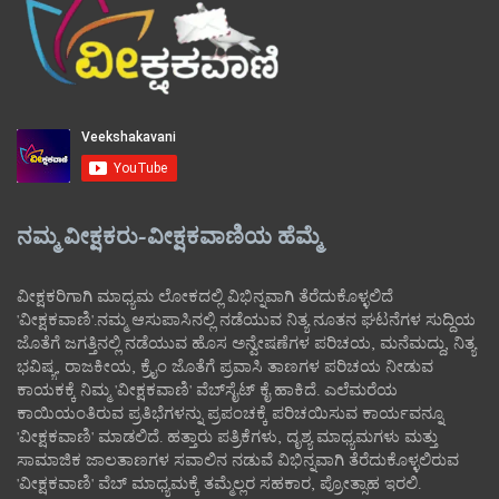
ನಮ್ಮ ವೀಕ್ಷಕರು-ವೀಕ್ಷಕವಾಣಿಯ ಹೆಮ್ಮೆ
ವೀಕ್ಷಕರಿಗಾಗಿ ಮಾಧ್ಯಮ ಲೋಕದಲ್ಲಿ ವಿಭಿನ್ನವಾಗಿ ತೆರೆದುಕೊಳ್ಳಲಿದೆ
'ವೀಕ್ಷಕವಾಣಿ'.ನಮ್ಮ ಆಸುಪಾಸಿನಲ್ಲಿ ನಡೆಯುವ ನಿತ್ಯ ನೂತನ ಘಟನೆಗಳ ಸುದ್ದಿಯ
ಜೊತೆಗೆ ಜಗತ್ತಿನಲ್ಲಿ ನಡೆಯುವ ಹೊಸ ಅನ್ವೇಷಣೆಗಳ ಪರಿಚಯ, ಮನೆಮದ್ದು, ನಿತ್ಯ
ಭವಿಷ್ಯ, ರಾಜಕೀಯ, ಕ್ರೈಂ ಜೊತೆಗೆ ಪ್ರವಾಸಿ ತಾಣಗಳ ಪರಿಚಯ ನೀಡುವ
ಕಾಯಕಕ್ಕೆ ನಿಮ್ಮ 'ವೀಕ್ಷಕವಾಣಿ' ವೆಬ್‌ಸೈಟ್‌ ಕೈ ಹಾಕಿದೆ. ಎಲೆಮರೆಯ
ಕಾಯಿಯಂತಿರುವ ಪ್ರತಿಭೆಗಳನ್ನು ಪ್ರಪಂಚಕ್ಕೆ ಪರಿಚಯಿಸುವ ಕಾರ್ಯವನ್ನೂ
'ವೀಕ್ಷಕವಾಣಿ' ಮಾಡಲಿದೆ. ಹತ್ತಾರು ಪತ್ರಿಕೆಗಳು, ದೃಶ್ಯ ಮಾಧ್ಯಮಗಳು ಮತ್ತು
ಸಾಮಾಜಿಕ ಜಾಲತಾಣಗಳ ಸವಾಲಿನ ನಡುವೆ ವಿಭಿನ್ನವಾಗಿ ತೆರೆದುಕೊಳ್ಳಲಿರುವ
'ವೀಕ್ಷಕವಾಣಿ' ವೆಬ್ ಮಾಧ್ಯಮಕ್ಕೆ ತಮ್ಮೆಲ್ಲರ ಸಹಕಾರ, ಪ್ರೋತ್ಸಾಹ ಇರಲಿ.