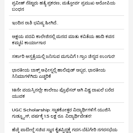
ಪ್ರವೀಣ್ ನೆಟ್ಟಾರು ಹತ್ಯೆ ಪ್ರಕರಣ; ಮತ್ತೋರ್ವ ಪ್ರಮುಖ ಆರೋಪಿಯ
ಬಂಧನ
ಇಂದಿನ ರಾಶಿ ಭವಿಷ್ಯ ಹೀಗಿದೆ..
ಅಕ್ಷಯ ಪದವಿ ಕಾಲೇಜಿನಲ್ಲಿ ಮನದ ಮಾತು ಕವಿತೆಯ ಹಾದಿ ಕವನ
ಕಮ್ಮಟ ಕಾರ್ಯಾಗಾರ
ಸರ್ಕಾರಿ ಆಸ್ಪತ್ರೆಯಲ್ಲಿ ಜನಿಸುವ ಮಗುವಿಗೆ 1 ಗ್ರಾಂ ಚಿನ್ನದ ಉಂಗುರ!
ಭಾರತೀಯ ಬಾಕ್ಸ್ ಆಫೀಸ್ನಲ್ಲಿ ಹಾಲಿವುಡ್ ಅಬ್ಬರ, ಭಾರತೀಯ
ಸಿನಿಮಾಗಳಿಗಿದು ಎಚ್ಚರಿಕೆ
18ನೇ ವಯಸ್ಸಿನಲ್ಲೇ ಕಾಲೇಜು ಪ್ರೊಫೆಸರ್ ಆಗಿ ವಿಶ್ವ ದಾಖಲೆ ಬರೆದ
ಯುವಕ
UGC Scholarship: ಸ್ನಾತಕೋತ್ತರ ವಿದ್ಯಾರ್ಥಿಗಳಿಗೆ ಯುಜಿಸಿ
ಗುಡ್ನ್ಯೂಸ್; ವರ್ಷಕ್ಕೆ 1.5 ಲಕ್ಷ ರೂ. ವಿದ್ಯಾರ್ಥಿವೇತನ!
ಹೆಚ್ಕೆ ಪಾಟೀಲ್ಗೆ ಸಚಿವ ಸ್ಥಾನ ಕೈತಪ್ಪಿದ್ದಕ್ಕೆ ಗದಗ-ಬೆಟಗೇರಿ ನಗರಸಭೆಯ