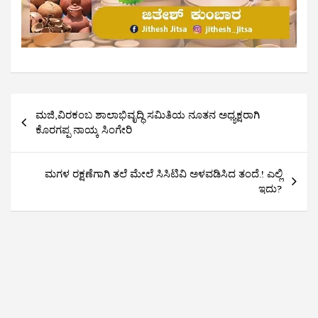
Post
ಮಜಿ,ವಿರಕಂಬ ಶಾಲಾಭಿವೃದ್ಧಿ ಸಮಿತಿಯ ನೂತನ ಅಧ್ಯಕ್ಷರಾಗಿ
navigation
ಕೊರಗಪ್ಪ ನಾಯ್ಕ ಸಿಂಗೇರಿ
ಮಗಳ ರಕ್ಷಣೆಗಾಗಿ ತಲೆ ಮೇಲೆ ಸಿಸಿಟಿವಿ ಅಳವಡಿಸಿದ ತಂದೆ.! ಎಲ್ಲಿ
ಇದು?