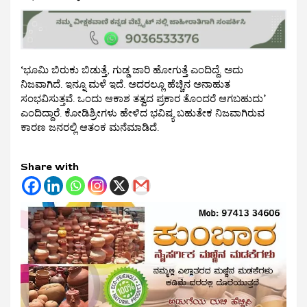
‘ಭೂಮಿ ಬಿರುಕು ಬಿಡುತ್ತೆ, ಗುಡ್ಡ ಜಾರಿ ಹೋಗುತ್ತೆ ಎಂದಿದ್ದೆ. ಅದು
ನಿಜವಾಗಿದೆ. ಇನ್ನೂ ಮಳೆ ಇದೆ. ಅದರಲ್ಲೂ ಹೆಚ್ಚಿನ ಅನಾಹುತ
ಸಂಭವಿಸುತ್ತವೆ. ಒಂದು ಆಕಾಶ ತತ್ವದ ಪ್ರಕಾರ ತೊಂದರೆ ಆಗಬಹುದು’
ಎಂದಿದ್ದಾರೆ. ಕೋಡಿಶ್ರೀಗಳು ಹೇಳಿದ ಭವಿಷ್ಯ ಬಹುತೇಕ ನಿಜವಾಗಿರುವ
ಕಾರಣ ಜನರಲ್ಲಿ ಆತಂಕ ಮನೆಮಾಡಿದೆ.
Share with