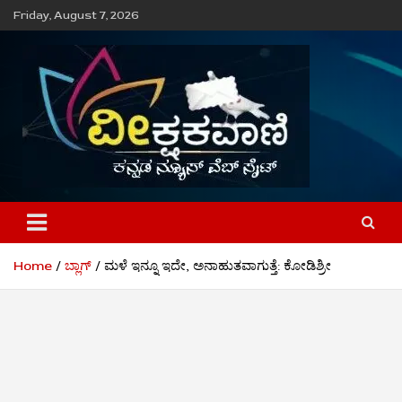
Skip
Friday, August 7, 2026
to
content
ವೀಕ್ಷಕವಾಣಿ
Home
ಬ್ಲಾಗ್
ಮಳೆ ಇನ್ನೂ ಇದೇ, ಅನಾಹುತವಾಗುತ್ತೆ: ಕೋಡಿಶ್ರೀ