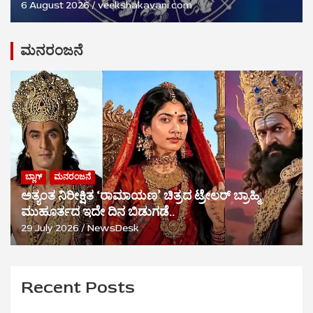
6 August 2026
veekshakavani.com
ಮನರಂಜನೆ
ಬ್ಲಾಗ್
ಮನರಂಜನೆ
ಅತ್ಯಂತ ನಿರೀಕ್ಷಿತ ‘ರಾಮಾಯಣ’ ಚಿತ್ರದ ಟ್ರೇಲರ್ ಬ್ರಾಹ್ಮಿ
ಮುಹೂರ್ತದ ಇದೇ ದಿನ ಬಿಡುಗಡೆ..
29 July 2026
NewsDesk
Recent Posts