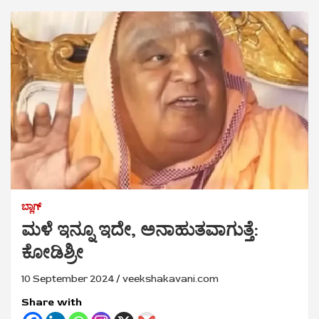
ಬ್ಲಾಗ್
ಮಳೆ ಇನ್ನೂ ಇದೇ, ಅನಾಹುತವಾಗುತ್ತೆ:
ಕೋಡಿಶ್ರೀ
10 September 2024
veekshakavani.com
Share with