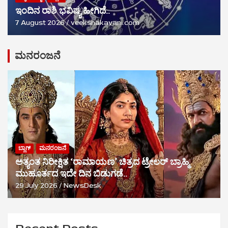
ಇಂದಿನ ರಾಶಿ ಭವಿಷ್ಯ ಹೀಗಿದೆ..
7 August 2026
veekshakavani.com
ಮನರಂಜನೆ
ಬ್ಲಾಗ್
ಮನರಂಜನೆ
ಅತ್ಯಂತ ನಿರೀಕ್ಷಿತ ‘ರಾಮಾಯಣ’ ಚಿತ್ರದ ಟ್ರೇಲರ್ ಬ್ರಾಹ್ಮಿ
ಮುಹೂರ್ತದ ಇದೇ ದಿನ ಬಿಡುಗಡೆ..
29 July 2026
NewsDesk