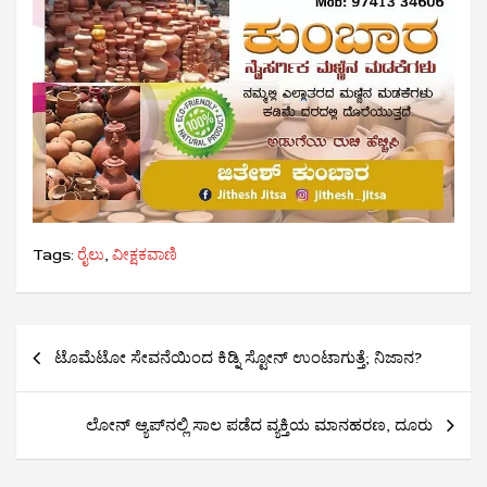
Tags:
ರೈಲು
,
ವೀಕ್ಷಕವಾಣಿ
Post
ಟೊಮೆಟೋ ಸೇವನೆಯಿಂದ ಕಿಡ್ನಿ ಸ್ಟೋನ್ ಉಂಟಾಗುತ್ತೆ; ನಿಜಾನ?
navigation
ಲೋನ್‌ ಆ್ಯಪ್‌ನಲ್ಲಿ ಸಾಲ ಪಡೆದ ವ್ಯಕ್ತಿಯ ಮಾನಹರಣ, ದೂರು