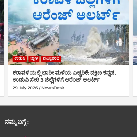
ಉಡುಪಿ
ಬ್ಲಾಗ್
ಮುಖ್ಯವರದಿ
ಕರಾವಳಿಯಲ್ಲಿ ಭಾರೀ ಮಳೆಯ ಎಚ್ಚರಿಕೆ: ದಕ್ಷಿಣ ಕನ್ನಡ,
ಉಡುಪಿ ಸೇರಿ 3 ಜಿಲ್ಲೆಗಳಿಗೆ ಆರೆಂಜ್ ಅಲರ್ಟ್
29 July 2026
NewsDesk
ನಮ್ಮ ಬಗ್ಗೆ :