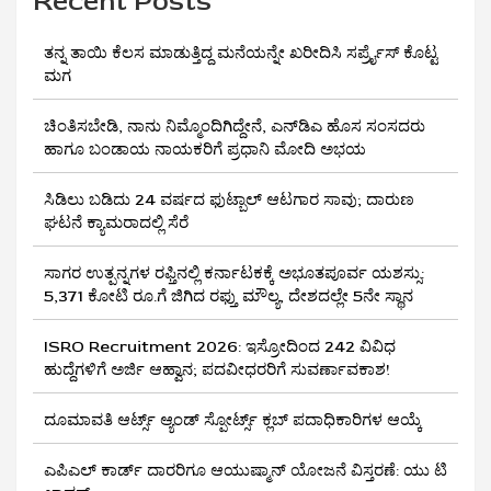
Recent Posts
ತನ್ನ ತಾಯಿ ಕೆಲಸ ಮಾಡುತ್ತಿದ್ದ ಮನೆಯನ್ನೇ ಖರೀದಿಸಿ ಸರ್ಪ್ರೈಸ್ ಕೊಟ್ಟ
ಮಗ
ಚಿಂತಿಸಬೇಡಿ, ನಾನು ನಿಮ್ಮೊಂದಿಗಿದ್ದೇನೆ, ಎನ್‌ಡಿಎ ಹೊಸ ಸಂಸದರು
ಹಾಗೂ ಬಂಡಾಯ ನಾಯಕರಿಗೆ ಪ್ರಧಾನಿ ಮೋದಿ ಅಭಯ
ಸಿಡಿಲು ಬಡಿದು 24 ವರ್ಷದ ಫುಟ್ಬಾಲ್ ಆಟಗಾರ ಸಾವು; ದಾರುಣ
ಘಟನೆ ಕ್ಯಾಮರಾದಲ್ಲಿ ಸೆರೆ
ಸಾಗರ ಉತ್ಪನ್ನಗಳ ರಫ್ತಿನಲ್ಲಿ ಕರ್ನಾಟಕಕ್ಕೆ ಅಭೂತಪೂರ್ವ ಯಶಸ್ಸು:
5,371 ಕೋಟಿ ರೂ.ಗೆ ಜಿಗಿದ ರಫ್ತು ಮೌಲ್ಯ, ದೇಶದಲ್ಲೇ 5ನೇ ಸ್ಥಾನ
ISRO Recruitment 2026: ಇಸ್ರೋದಿಂದ 242 ವಿವಿಧ
ಹುದ್ದೆಗಳಿಗೆ ಅರ್ಜಿ ಆಹ್ವಾನ; ಪದವೀಧರರಿಗೆ ಸುವರ್ಣಾವಕಾಶ!
ದೂಮಾವತಿ ಆರ್ಟ್ಸ್ ಆ್ಯಂಡ್ ಸ್ಪೋರ್ಟ್ಸ್ ಕ್ಲಬ್‌ ಪದಾಧಿಕಾರಿಗಳ ಆಯ್ಕೆ
ಎಪಿಎಲ್ ಕಾರ್ಡ್ ದಾರರಿಗೂ ಆಯುಷ್ಮಾನ್ ಯೋಜನೆ ವಿಸ್ತರಣೆ: ಯು ಟಿ