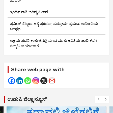
ಖಾದರ್
ಇಂದಿನ ರಾಶಿ ಭವಿಷ್ಯ ಹೀಗಿದೆ..
ಪ್ರವೀಣ್ ನೆಟ್ಟಾರು ಹತ್ಯೆ ಪ್ರಕರಣ; ಮತ್ತೋರ್ವ ಪ್ರಮುಖ ಆರೋಪಿಯ
ಬಂಧನ
ಅಕ್ಷಯ ಪದವಿ ಕಾಲೇಜಿನಲ್ಲಿ ಮನದ ಮಾತು ಕವಿತೆಯ ಹಾದಿ ಕವನ
ಕಮ್ಮಟ ಕಾರ್ಯಾಗಾರ
Share web page with
ಉಡುಪಿ ಜಿಲ್ಲಾ ನ್ಯೂಸ್