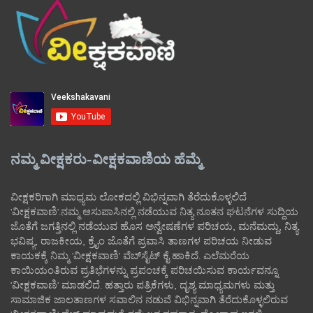
ನಮ್ಮ ವೀಕ್ಷಕರು-ವೀಕ್ಷಕವಾಣಿಯ ಹೆಮ್ಮೆ
ವೀಕ್ಷಕರಿಗಾಗಿ ಮಾಧ್ಯಮ ಲೋಕದಲ್ಲಿ ವಿಭಿನ್ನವಾಗಿ ತೆರೆದುಕೊಳ್ಳಲಿದೆ
'ವೀಕ್ಷಕವಾಣಿ'.ನಮ್ಮ ಆಸುಪಾಸಿನಲ್ಲಿ ನಡೆಯುವ ನಿತ್ಯ ನೂತನ ಘಟನೆಗಳ ಸುದ್ದಿಯ
ಜೊತೆಗೆ ಜಗತ್ತಿನಲ್ಲಿ ನಡೆಯುವ ಹೊಸ ಅನ್ವೇಷಣೆಗಳ ಪರಿಚಯ, ಮನೆಮದ್ದು, ನಿತ್ಯ
ಭವಿಷ್ಯ, ರಾಜಕೀಯ, ಕ್ರೈಂ ಜೊತೆಗೆ ಪ್ರವಾಸಿ ತಾಣಗಳ ಪರಿಚಯ ನೀಡುವ
ಕಾಯಕಕ್ಕೆ ನಿಮ್ಮ 'ವೀಕ್ಷಕವಾಣಿ' ವೆಬ್‌ಸೈಟ್‌ ಕೈ ಹಾಕಿದೆ. ಎಲೆಮರೆಯ
ಕಾಯಿಯಂತಿರುವ ಪ್ರತಿಭೆಗಳನ್ನು ಪ್ರಪಂಚಕ್ಕೆ ಪರಿಚಯಿಸುವ ಕಾರ್ಯವನ್ನೂ
'ವೀಕ್ಷಕವಾಣಿ' ಮಾಡಲಿದೆ. ಹತ್ತಾರು ಪತ್ರಿಕೆಗಳು, ದೃಶ್ಯ ಮಾಧ್ಯಮಗಳು ಮತ್ತು
ಸಾಮಾಜಿಕ ಜಾಲತಾಣಗಳ ಸವಾಲಿನ ನಡುವೆ ವಿಭಿನ್ನವಾಗಿ ತೆರೆದುಕೊಳ್ಳಲಿರುವ