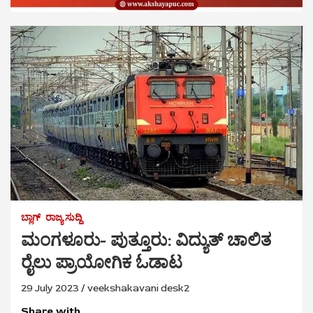
ಬ್ಲಾಗ್
ರಾಜ್ಯ ಸುದ್ದಿ
ಮಂಗಳೂರು- ಪುತ್ತೂರು: ವಿದ್ಯುತ್ ಚಾಲಿತ
ರೈಲು ಪ್ರಾಯೋಗಿಕ ಓಡಾಟ
29 July 2023
veekshakavani desk2
Share with