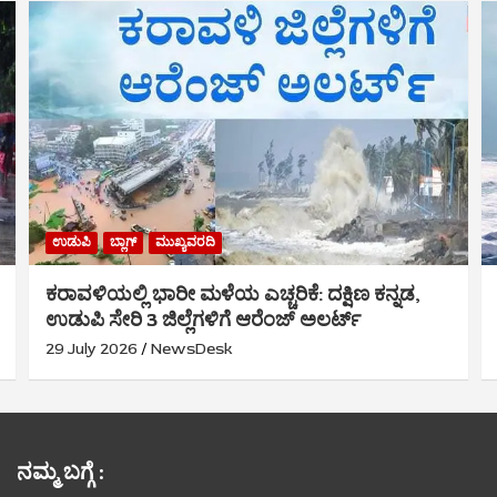
ಉಡುಪಿ
ಬ್ಲಾಗ್
ಮುಖ್ಯವರದಿ
ಕರಾವಳಿಯಲ್ಲಿ ಭಾರೀ ಮಳೆಯ ಎಚ್ಚರಿಕೆ: ದಕ್ಷಿಣ ಕನ್ನಡ,
ಉಡುಪಿ ಸೇರಿ 3 ಜಿಲ್ಲೆಗಳಿಗೆ ಆರೆಂಜ್ ಅಲರ್ಟ್
29 July 2026
NewsDesk
ನಮ್ಮ ಬಗ್ಗೆ :