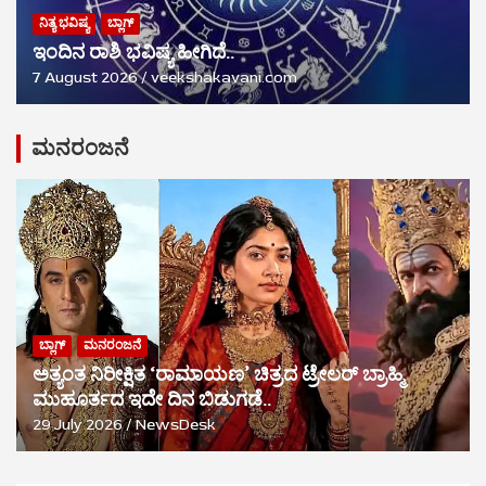
ನಿತ್ಯ ಭವಿಷ್ಯ
ಬ್ಲಾಗ್
ಇಂದಿನ ರಾಶಿ ಭವಿಷ್ಯ ಹೀಗಿದೆ..
7 August 2026
veekshakavani.com
ಮನರಂಜನೆ
ಬ್ಲಾಗ್
ಮನರಂಜನೆ
ಅತ್ಯಂತ ನಿರೀಕ್ಷಿತ ‘ರಾಮಾಯಣ’ ಚಿತ್ರದ ಟ್ರೇಲರ್ ಬ್ರಾಹ್ಮಿ
ಮುಹೂರ್ತದ ಇದೇ ದಿನ ಬಿಡುಗಡೆ..
29 July 2026
NewsDesk