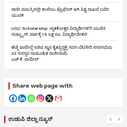
18ನೇ ವಯಸ್ಸಿನಲ್ಲೇ ಕಾಲೇಜು ಪ್ರೊಫೆಸರ್ ಆಗಿ ವಿಶ್ವ ದಾಖಲೆ ಬರೆದ
ಯುವಕ
UGC Scholarship: ಸ್ನಾತಕೋತ್ತರ ವಿದ್ಯಾರ್ಥಿಗಳಿಗೆ ಯುಜಿಸಿ
ಗುಡ್ನ್ಯೂಸ್; ವರ್ಷಕ್ಕೆ 1.5 ಲಕ್ಷ ರೂ. ವಿದ್ಯಾರ್ಥಿವೇತನ!
ಹೆಚ್ಕೆ ಪಾಟೀಲ್ಗೆ ಸಚಿವ ಸ್ಥಾನ ಕೈತಪ್ಪಿದ್ದಕ್ಕೆ ಗದಗ-ಬೆಟಗೇರಿ ನಗರಸಭೆಯ
22 ಸದಸ್ಯರ ಸಾಮೂಹಿಕ ರಾಜೀನಾಮೆ
ಎಚ್.ಕೆ. ಪಾಟೀಲ್
Share web page with
ಉಡುಪಿ ಜಿಲ್ಲಾ ನ್ಯೂಸ್