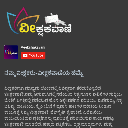
ನಮ್ಮ ವೀಕ್ಷಕರು-ವೀಕ್ಷಕವಾಣಿಯ ಹೆಮ್ಮೆ
ವೀಕ್ಷಕರಿಗಾಗಿ ಮಾಧ್ಯಮ ಲೋಕದಲ್ಲಿ ವಿಭಿನ್ನವಾಗಿ ತೆರೆದುಕೊಳ್ಳಲಿದೆ
'ವೀಕ್ಷಕವಾಣಿ'.ನಮ್ಮ ಆಸುಪಾಸಿನಲ್ಲಿ ನಡೆಯುವ ನಿತ್ಯ ನೂತನ ಘಟನೆಗಳ ಸುದ್ದಿಯ
ಜೊತೆಗೆ ಜಗತ್ತಿನಲ್ಲಿ ನಡೆಯುವ ಹೊಸ ಅನ್ವೇಷಣೆಗಳ ಪರಿಚಯ, ಮನೆಮದ್ದು, ನಿತ್ಯ
ಭವಿಷ್ಯ, ರಾಜಕೀಯ, ಕ್ರೈಂ ಜೊತೆಗೆ ಪ್ರವಾಸಿ ತಾಣಗಳ ಪರಿಚಯ ನೀಡುವ
ಕಾಯಕಕ್ಕೆ ನಿಮ್ಮ 'ವೀಕ್ಷಕವಾಣಿ' ವೆಬ್‌ಸೈಟ್‌ ಕೈ ಹಾಕಿದೆ. ಎಲೆಮರೆಯ
ಕಾಯಿಯಂತಿರುವ ಪ್ರತಿಭೆಗಳನ್ನು ಪ್ರಪಂಚಕ್ಕೆ ಪರಿಚಯಿಸುವ ಕಾರ್ಯವನ್ನೂ
'ವೀಕ್ಷಕವಾಣಿ' ಮಾಡಲಿದೆ. ಹತ್ತಾರು ಪತ್ರಿಕೆಗಳು, ದೃಶ್ಯ ಮಾಧ್ಯಮಗಳು ಮತ್ತು