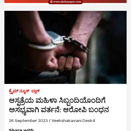
ಕ್ರೈಮ್‌ ನ್ಯೂಸ್
ಬ್ಲಾಗ್
ಆಸ್ಪತ್ರೆಯ ಮಹಿಳಾ ಸಿಬ್ಬಂದಿಯೊಂದಿಗೆ
ಅಸಭ್ಯವಾಗಿ ವರ್ತನೆ: ಆರೋಪಿ ಬಂಧನ
26 September 2023
Veekshakavani Desk4
Share with