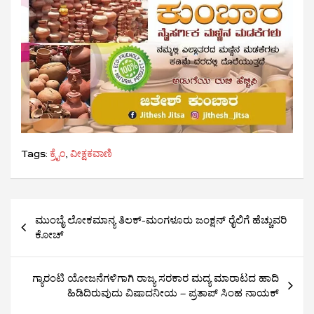
Tags:
ಕ್ರೈಂ
,
ವೀಕ್ಷಕವಾಣಿ
Post
ಮುಂಬೈ ಲೋಕಮಾನ್ಯ ತಿಲಕ್-ಮಂಗಳೂರು ಜಂಕ್ಷನ್ ರೈಲಿಗೆ ಹೆಚ್ಚುವರಿ
navigation
ಕೋಚ್
ಗ್ಯಾರಂಟಿ ಯೋಜನೆಗಳಿಗಾಗಿ ರಾಜ್ಯ ಸರಕಾರ ಮದ್ಯ ಮಾರಾಟದ ಹಾದಿ
ಹಿಡಿದಿರುವುದು ವಿಷಾದನೀಯ – ಪ್ರತಾಪ್ ಸಿಂಹ ನಾಯಕ್