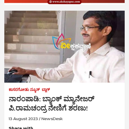
ಕಾಸರಗೋಡು ನ್ಯೂಸ್
ಬ್ಲಾಗ್
ನಾರಂಪಾಡಿ: ಬ್ಯಾಂಕ್‌ ಮ್ಯಾನೇಜರ್‌
ಪಿ.ರಾಮಚಂದ್ರ ನೇಣಿಗೆ ಶರಣು!
13 August 2023
NewsDesk
Share with