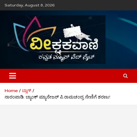
Skip
Saturday, August 8, 2026
to
content
ವೀಕ್ಷಕವಾಣಿ
Home
ಬ್ಲಾಗ್
ನಾರಂಪಾಡಿ: ಬ್ಯಾಂಕ್‌ ಮ್ಯಾನೇಜರ್‌ ಪಿ.ರಾಮಚಂದ್ರ ನೇಣಿಗೆ ಶರಣು!