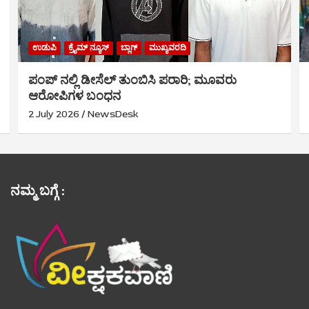
ಉಡುಪಿ
ಕ್ರೈಮ್‌ ನ್ಯೂಸ್
ಬ್ಲಾಗ್
ಮುಖ್ಯವರದಿ
ಪಂಪ್ ನಲ್ಲಿ ಡೀಸೆಲ್ ತುಂಬಿಸಿ ಪರಾರಿ; ಮೂವರು
ಆರೋಪಿಗಳ ಬಂಧನ
2 July 2026
NewsDesk
ನಮ್ಮ ಬಗ್ಗೆ :