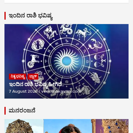
ಇಂದಿನ ರಾಶಿ ಭವಿಷ್ಯ
ನಿತ್ಯ ಭವಿಷ್ಯ
ಬ್ಲಾಗ್
ಇಂದಿನ ರಾಶಿ ಭವಿಷ್ಯ ಹೀಗಿದೆ..
7 August 2026
veekshakavani.com
ಮನರಂಜನೆ