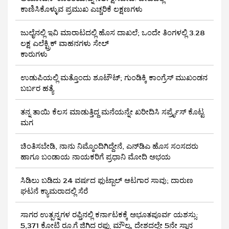
ಕಾಣಿಸಿಕೊಳ್ಳುವ ಪ್ರಮುಖ ಎಚ್ಚರಿಕೆ ಲಕ್ಷಣಗಳು
ಜುಲೈನಲ್ಲಿ ಇವಿ ಮಾರಾಟದಲ್ಲಿ ಹೊಸ ದಾಖಲೆ; ಒಂದೇ ತಿಂಗಳಲ್ಲಿ 3.28
ಲಕ್ಷ ಎಲೆಕ್ಟ್ರಿಕ್ ವಾಹನಗಳು ಸೇಲ್
ಕಾರುಗಳು
ಉಡುಪಿಯಲ್ಲಿ ಮತ್ತೊಂದು ಶೂಟೌಟ್‌; ಗುಂಡಿಕ್ಕಿ ಕಾಂಗ್ರೆಸ್‌ ಮುಖಂಡನ
ಬರ್ಬರ ಹತ್ಯೆ
ತನ್ನ ತಾಯಿ ಕೆಲಸ ಮಾಡುತ್ತಿದ್ದ ಮನೆಯನ್ನೇ ಖರೀದಿಸಿ ಸರ್ಪ್ರೈಸ್ ಕೊಟ್ಟ
ಮಗ
ಚಿಂತಿಸಬೇಡಿ, ನಾನು ನಿಮ್ಮೊಂದಿಗಿದ್ದೇನೆ, ಎನ್‌ಡಿಎ ಹೊಸ ಸಂಸದರು
ಹಾಗೂ ಬಂಡಾಯ ನಾಯಕರಿಗೆ ಪ್ರಧಾನಿ ಮೋದಿ ಅಭಯ
ಸಿಡಿಲು ಬಡಿದು 24 ವರ್ಷದ ಫುಟ್ಬಾಲ್ ಆಟಗಾರ ಸಾವು; ದಾರುಣ
ಘಟನೆ ಕ್ಯಾಮರಾದಲ್ಲಿ ಸೆರೆ
ಸಾಗರ ಉತ್ಪನ್ನಗಳ ರಫ್ತಿನಲ್ಲಿ ಕರ್ನಾಟಕಕ್ಕೆ ಅಭೂತಪೂರ್ವ ಯಶಸ್ಸು:
5,371 ಕೋಟಿ ರೂ.ಗೆ ಜಿಗಿದ ರಫ್ತು ಮೌಲ್ಯ, ದೇಶದಲ್ಲೇ 5ನೇ ಸ್ಥಾನ