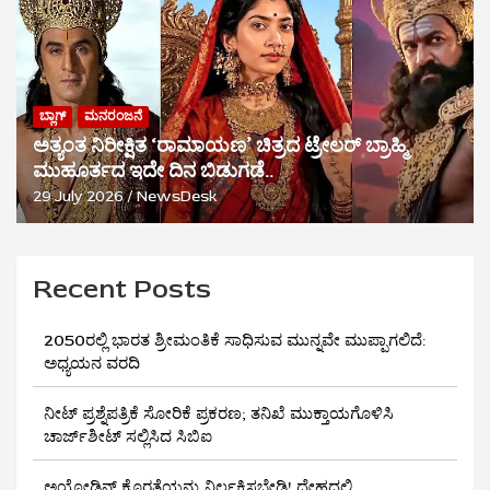
ಬ್ಲಾಗ್
ಮನರಂಜನೆ
ಅತ್ಯಂತ ನಿರೀಕ್ಷಿತ ‘ರಾಮಾಯಣ’ ಚಿತ್ರದ ಟ್ರೇಲರ್ ಬ್ರಾಹ್ಮಿ
ಮುಹೂರ್ತದ ಇದೇ ದಿನ ಬಿಡುಗಡೆ..
29 July 2026
NewsDesk
Recent Posts
2050ರಲ್ಲಿ ಭಾರತ ಶ್ರೀಮಂತಿಕೆ ಸಾಧಿಸುವ ಮುನ್ನವೇ ಮುಪ್ಪಾಗಲಿದೆ:
ಅಧ್ಯಯನ ವರದಿ
ನೀಟ್ ಪ್ರಶ್ನೆಪತ್ರಿಕೆ ಸೋರಿಕೆ ಪ್ರಕರಣ; ತನಿಖೆ ಮುಕ್ತಾಯಗೊಳಿಸಿ
ಚಾರ್ಜ್‌ಶೀಟ್ ಸಲ್ಲಿಸಿದ ಸಿಬಿಐ
ಅಯೋಡಿನ್ ಕೊರತೆಯನ್ನು ನಿರ್ಲಕ್ಷಿಸಬೇಡಿ! ದೇಹದಲ್ಲಿ