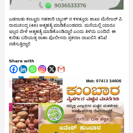
ಎಡನಾಡು ಕಣ್ಣೂರು ಸಹಕಾರಿ ಬ್ಯಾಂಕ್ ನ ಕಳತ್ತೂರು ಶಾಖಾ ಮೆನೇಜರ್ ಪಿ.
ರಾಮಚಂದ್ರ (46) ಆತ್ಮಹತ್ಯೆ ಮಾಡಿಕೊಂಡವರು. ಮನೆಯಲ್ಲಿ ಯಾರೂ
ಇಲ್ಲದ ವೇಳೆ ಆತ್ಮಹತ್ಯೆ ಮಾಡಿಕೊಂಡಿದ್ದಾರೆ ಎಂದು ತಿಳಿದು ಬಂದಿದೆ. ಈ
ಕುರಿತು ಬದಿಯಡ್ಕ ಠಾಣಾ ಪೊಲೀಸರು ಪ್ರಕರಣ ದಾಖಲಿಸಿ ತನಿಖೆ
ನಡೆಸುತ್ತಿದ್ದಾರೆ.
Share with