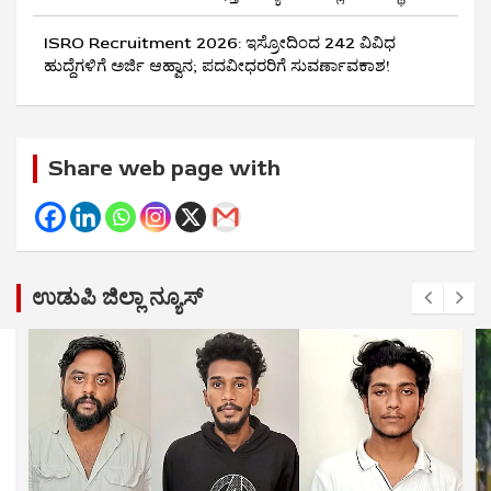
ISRO Recruitment 2026: ಇಸ್ರೋದಿಂದ 242 ವಿವಿಧ
ಹುದ್ದೆಗಳಿಗೆ ಅರ್ಜಿ ಆಹ್ವಾನ; ಪದವೀಧರರಿಗೆ ಸುವರ್ಣಾವಕಾಶ!
Share web page with
ಉಡುಪಿ ಜಿಲ್ಲಾ ನ್ಯೂಸ್