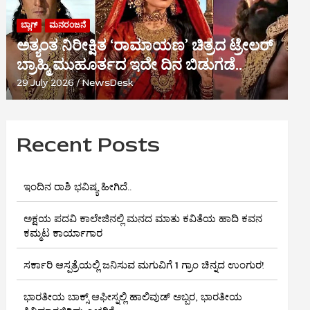
ಬ್ಲಾಗ್
ಮನರಂಜನೆ
ಅತ್ಯಂತ ನಿರೀಕ್ಷಿತ ‘ರಾಮಾಯಣ’ ಚಿತ್ರದ ಟ್ರೇಲರ್
ಬ್ರಾಹ್ಮಿ ಮುಹೂರ್ತದ ಇದೇ ದಿನ ಬಿಡುಗಡೆ..
29 July 2026
NewsDesk
Recent Posts
ಇಂದಿನ ರಾಶಿ ಭವಿಷ್ಯ ಹೀಗಿದೆ..
ಅಕ್ಷಯ ಪದವಿ ಕಾಲೇಜಿನಲ್ಲಿ ಮನದ ಮಾತು ಕವಿತೆಯ ಹಾದಿ ಕವನ
ಕಮ್ಮಟ ಕಾರ್ಯಾಗಾರ
ಸರ್ಕಾರಿ ಆಸ್ಪತ್ರೆಯಲ್ಲಿ ಜನಿಸುವ ಮಗುವಿಗೆ 1 ಗ್ರಾಂ ಚಿನ್ನದ ಉಂಗುರ!
ಭಾರತೀಯ ಬಾಕ್ಸ್ ಆಫೀಸ್ನಲ್ಲಿ ಹಾಲಿವುಡ್ ಅಬ್ಬರ, ಭಾರತೀಯ