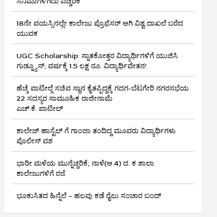
ಸಿನಿಮಾಗಳಿಗಿದು ಎಚ್ಚರಿಕೆ
18ನೇ ವಯಸ್ಸಿನಲ್ಲೇ ಕಾಲೇಜು ಪ್ರೊಫೆಸರ್ ಆಗಿ ವಿಶ್ವ ದಾಖಲೆ ಬರೆದ
ಯುವಕ
UGC Scholarship: ಸ್ನಾತಕೋತ್ತರ ವಿದ್ಯಾರ್ಥಿಗಳಿಗೆ ಯುಜಿಸಿ
ಗುಡ್ನ್ಯೂಸ್; ವರ್ಷಕ್ಕೆ 1.5 ಲಕ್ಷ ರೂ. ವಿದ್ಯಾರ್ಥಿವೇತನ!
ಹೆಚ್ಕೆ ಪಾಟೀಲ್ಗೆ ಸಚಿವ ಸ್ಥಾನ ಕೈತಪ್ಪಿದ್ದಕ್ಕೆ ಗದಗ-ಬೆಟಗೇರಿ ನಗರಸಭೆಯ
22 ಸದಸ್ಯರ ಸಾಮೂಹಿಕ ರಾಜೀನಾಮೆ
ಎಚ್.ಕೆ. ಪಾಟೀಲ್
ಕಾಲೇಜ್ ಹಾಸ್ಟೆಲ್ ಗೆ ಗಾಂಜಾ ತಂದಿದ್ದ ಮೂವರು ವಿದ್ಯಾರ್ಥಿಗಳು
ಪೊಲೀಸ್ ವಶ
ಭಾರೀ ಮಳೆಯ ಮುನ್ನೆಚ್ಚರಿಕೆ; ನಾಳೆ(ಆ.4) ದ. ಕ ಶಾಲಾ
ಕಾಲೇಜುಗಳಿಗೆ ರಜೆ
ಭೂಕುಸಿತದ ಹಿನ್ನೆಲೆ – ಹಲವು ಕಡೆ ರೈಲು ಸಂಚಾರ ಬಂದ್