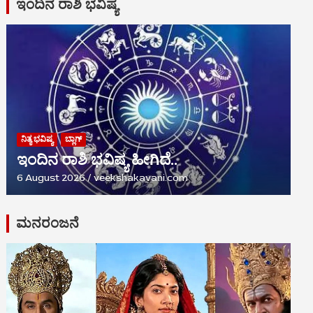
ಇಂದಿನ ರಾಶಿ ಭವಿಷ್ಯ
ನಿತ್ಯ ಭವಿಷ್ಯ
ಬ್ಲಾಗ್
ಇಂದಿನ ರಾಶಿ ಭವಿಷ್ಯ ಹೀಗಿದೆ..
6 August 2026
veekshakavani.com
ಮನರಂಜನೆ