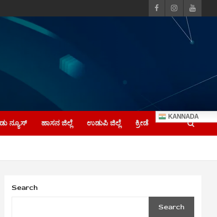
KANNADA
ು ನ್ಯೂಸ್
ಹಾಸನ ಜಿಲ್ಲೆ
ಉಡುಪಿ ಜಿಲ್ಲೆ
ಕ್ರೀಡೆ
Search
Search