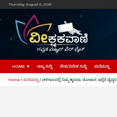
Skip
Thursday, August 6, 2026
to
content
ವೀಕ್ಷಕವಾಣಿ
HOME
ರಾಜ್ಯ ಸುದ್ದಿ
ದೇಶ/ವಿದೇಶ ಸುದ್ದಿ
ಮನೆಮದ್ದು
Home
ಮನೆಮದ್ದು
ಚಳಿಗಾಲದಲ್ಲಿ ನಿಮ್ಮ ಹೃದಯ ಜೋಪಾನ..ಇಲ್ಲಿದೆ ವೈದ್ಯ