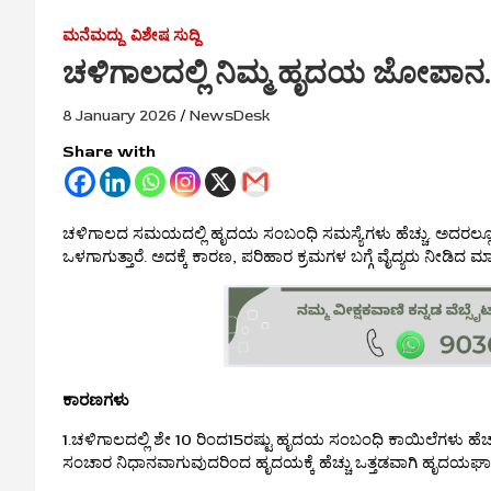
ಮನೆಮದ್ದು
ವಿಶೇಷ ಸುದ್ದಿ
ಚಳಿಗಾಲದಲ್ಲಿ ನಿಮ್ಮ ಹೃದಯ ಜೋಪಾನ..ಇಲ
8 January 2026
NewsDesk
Share with
ಚಳಿಗಾಲದ ಸಮಯದಲ್ಲಿ ಹೃದಯ ಸಂಬಂಧಿ ಸಮಸ್ಯೆಗಳು ಹೆಚ್ಚು. ಅದರಲ್ಲೂ
ಒಳಗಾಗುತ್ತಾರೆ. ಅದಕ್ಕೆ ಕಾರಣ, ಪರಿಹಾರ ಕ್ರಮಗಳ ಬಗ್ಗೆ ವೈದ್ಯರು ನೀಡಿದ ಮಾಹಿ
ಕಾರಣಗಳು
1.ಚಳಿಗಾಲದಲ್ಲಿ ಶೇ 10 ರಿಂದ15ರಷ್ಟು ಹೃದಯ ಸಂಬಂಧಿ ಕಾಯಿಲೆಗಳು ಹೆಚ್ಚಾಗ
ಸಂಚಾರ ನಿಧಾನವಾಗುವುದರಿಂದ ಹೃದಯಕ್ಕೆ ಹೆಚ್ಚು ಒತ್ತಡವಾಗಿ ಹೃದಯಘಾತಕ್