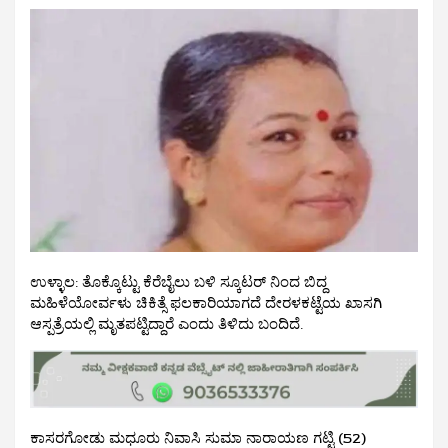
ಉಳ್ಳಾಲ: ತೊಕ್ಕೊಟ್ಟು ಕೆರೆಬೈಲು‌ ಬಳಿ ಸ್ಕೂಟರ್ ನಿಂದ ಬಿದ್ದ
ಮಹಿಳೆಯೋರ್ವಳು ಚಿಕಿತ್ಸೆ ಫಲಕಾರಿಯಾಗದೆ ದೇರಳಕಟ್ಟೆಯ ಖಾಸಗಿ
ಆಸ್ಪತ್ರೆಯಲ್ಲಿ ಮೃತಪಟ್ಟಿದ್ದಾರೆ ಎಂದು ತಿಳಿದು ಬಂದಿದೆ.
ಕಾಸರಗೋಡು ಮಧೂರು ನಿವಾಸಿ ಸುಮಾ ನಾರಾಯಣ ಗಟ್ಟಿ (52)