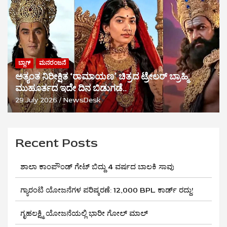
ಬ್ಲಾಗ್
ಮನರಂಜನೆ
ಅತ್ಯಂತ ನಿರೀಕ್ಷಿತ ‘ರಾಮಾಯಣ’ ಚಿತ್ರದ ಟ್ರೇಲರ್ ಬ್ರಾಹ್ಮಿ
ಮುಹೂರ್ತದ ಇದೇ ದಿನ ಬಿಡುಗಡೆ..
29 July 2026
NewsDesk
Recent Posts
ಶಾಲಾ ಕಾಂಪೌಂಡ್ ಗೇಟ್ ಬಿದ್ದು 4 ವರ್ಷದ ಬಾಲಕಿ ಸಾವು
ಗ್ಯಾರಂಟಿ ಯೋಜನೆಗಳ ಪರಿಷ್ಕರಣೆ: 12,000 BPL ಕಾರ್ಡ್ ರದ್ದು!
ಗೃಹಲಕ್ಷ್ಮಿ ಯೋಜನೆಯಲ್ಲಿ ಭಾರೀ ಗೋಲ್ ಮಾಲ್