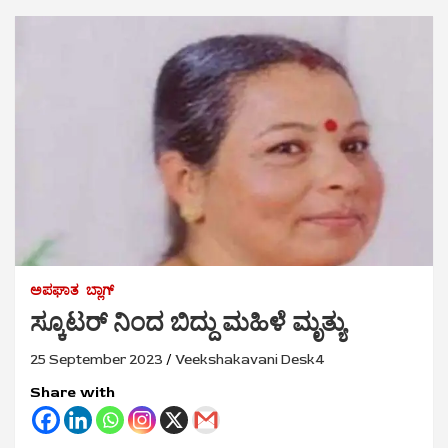
ಅಪಘಾತ
ಬ್ಲಾಗ್
ಸ್ಕೂಟರ್ ನಿಂದ ಬಿದ್ದು ಮಹಿಳೆ ಮೃತ್ಯು
25 September 2023
Veekshakavani Desk4
Share with