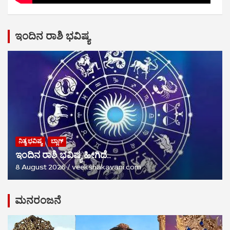
ಇಂದಿನ ರಾಶಿ ಭವಿಷ್ಯ
ನಿತ್ಯ ಭವಿಷ್ಯ
ಬ್ಲಾಗ್
ಇಂದಿನ ರಾಶಿ ಭವಿಷ್ಯ ಹೀಗಿದೆ..
8 August 2026
veekshakavani.com
ಮನರಂಜನೆ