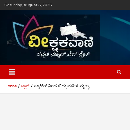
Skip
Saturday, August 8, 2026
to
content
ವೀಕ್ಷಕವಾಣಿ
Home
ಬ್ಲಾಗ್
ಸ್ಕೂಟರ್ ನಿಂದ ಬಿದ್ದು ಮಹಿಳೆ ಮೃತ್ಯು