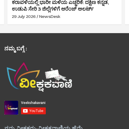
ಕರಾವಳಿಯಲ್ಲಿ ಭಾರೀ ಮಳೆಯ ಎಚ್ಚರಿಕೆ: ದಕ್ಷಿಣ ಕನ್ನಡ,
ಉಡುಪಿ ಸೇರಿ 3 ಜಿಲ್ಲೆಗಳಿಗೆ ಆರೆಂಜ್ ಅಲರ್ಟ್
29 July 2026
NewsDesk
ನಮ್ಮ ಬಗ್ಗೆ :
ನಮ್ಮ ವೀಕ್ಷಕರು-ವೀಕ್ಷಕವಾಣಿಯ ಹೆಮ್ಮೆ