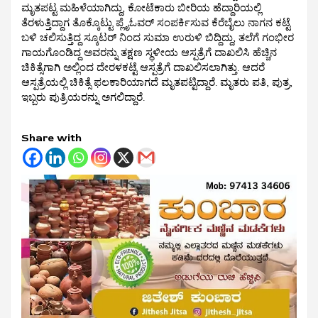
ಮೃತಪಟ್ಟ ಮಹಿಳೆಯಾಗಿದ್ದು, ಕೋಟೆಕಾರು ಬೀರಿಯ ಹೆದ್ದಾರಿಯಲ್ಲಿ
ತೆರಳುತ್ತಿದ್ದಾಗ‌ ತೊಕ್ಕೊಟ್ಟು ಪ್ಲೈಓವರ್ ಸಂಪರ್ಕಿಸುವ ಕೆರೆಬೈಲು ನಾಗನ ಕಟ್ಟೆ
ಬಳಿ ಚಲಿಸುತ್ತಿದ್ದ ಸ್ಕೂಟರ್ ನಿಂದ ಸುಮಾ ಉರುಳಿ ಬಿದ್ದಿದ್ದು, ತಲೆಗೆ ಗಂಭೀರ
ಗಾಯಗೊಂಡಿದ್ದ ಅವರನ್ನು ತಕ್ಷಣ ಸ್ಥಳೀಯ ಆಸ್ಪತ್ರೆಗೆ ದಾಖಲಿಸಿ ಹೆಚ್ಚಿನ
ಚಿಕಿತ್ಸೆಗಾಗಿ ಅಲ್ಲಿಂದ ದೇರಳಕಟ್ಟೆ ಆಸ್ಪತ್ರೆಗೆ ದಾಖಲಿಸಲಾಗಿತ್ತು. ಆದರೆ
ಆಸ್ಪತ್ರೆಯಲ್ಲಿ ಚಿಕಿತ್ಸೆ ಫಲಕಾರಿಯಾಗದೆ ಮೃತಪಟ್ಟಿದ್ದಾರೆ. ಮೃತರು ಪತಿ, ಪುತ್ರ,
ಇಬ್ಬರು ಪುತ್ರಿಯರನ್ನು ಅಗಲಿದ್ದಾರೆ.
Share with