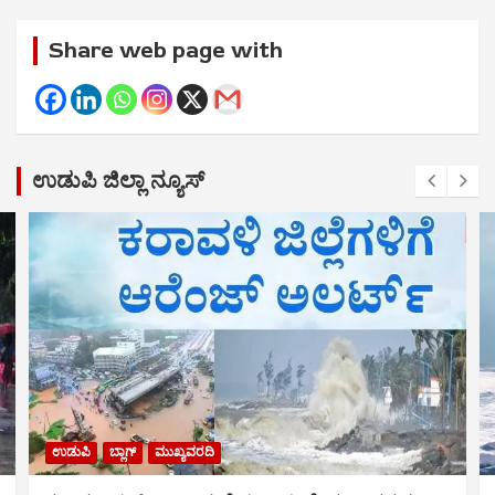
Share web page with
ಉಡುಪಿ ಜಿಲ್ಲಾ ನ್ಯೂಸ್
ಉಡುಪಿ
ಬ್ಲಾಗ್
ಮುಖ್ಯವರದಿ