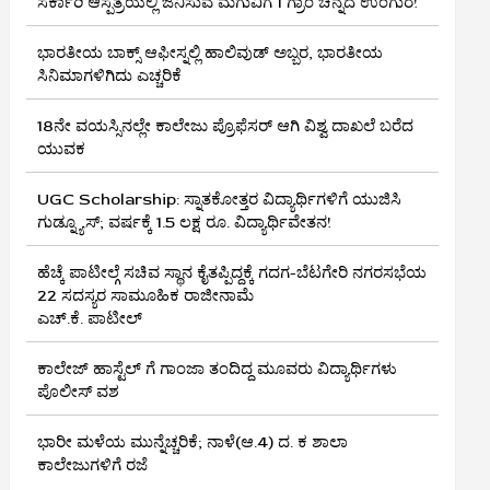
ಸರ್ಕಾರಿ ಆಸ್ಪತ್ರೆಯಲ್ಲಿ ಜನಿಸುವ ಮಗುವಿಗೆ 1 ಗ್ರಾಂ ಚಿನ್ನದ ಉಂಗುರ!
ಭಾರತೀಯ ಬಾಕ್ಸ್ ಆಫೀಸ್ನಲ್ಲಿ ಹಾಲಿವುಡ್ ಅಬ್ಬರ, ಭಾರತೀಯ
ಸಿನಿಮಾಗಳಿಗಿದು ಎಚ್ಚರಿಕೆ
18ನೇ ವಯಸ್ಸಿನಲ್ಲೇ ಕಾಲೇಜು ಪ್ರೊಫೆಸರ್ ಆಗಿ ವಿಶ್ವ ದಾಖಲೆ ಬರೆದ
ಯುವಕ
UGC Scholarship: ಸ್ನಾತಕೋತ್ತರ ವಿದ್ಯಾರ್ಥಿಗಳಿಗೆ ಯುಜಿಸಿ
ಗುಡ್ನ್ಯೂಸ್; ವರ್ಷಕ್ಕೆ 1.5 ಲಕ್ಷ ರೂ. ವಿದ್ಯಾರ್ಥಿವೇತನ!
ಹೆಚ್ಕೆ ಪಾಟೀಲ್ಗೆ ಸಚಿವ ಸ್ಥಾನ ಕೈತಪ್ಪಿದ್ದಕ್ಕೆ ಗದಗ-ಬೆಟಗೇರಿ ನಗರಸಭೆಯ
22 ಸದಸ್ಯರ ಸಾಮೂಹಿಕ ರಾಜೀನಾಮೆ
ಎಚ್.ಕೆ. ಪಾಟೀಲ್
ಕಾಲೇಜ್ ಹಾಸ್ಟೆಲ್ ಗೆ ಗಾಂಜಾ ತಂದಿದ್ದ ಮೂವರು ವಿದ್ಯಾರ್ಥಿಗಳು
ಪೊಲೀಸ್ ವಶ
ಭಾರೀ ಮಳೆಯ ಮುನ್ನೆಚ್ಚರಿಕೆ; ನಾಳೆ(ಆ.4) ದ. ಕ ಶಾಲಾ
ಕಾಲೇಜುಗಳಿಗೆ ರಜೆ