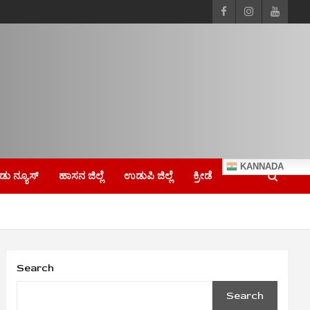
KANNADA
ು ನ್ಯೂಸ್
ಹಾಸನ ಜಿಲ್ಲೆ
ಉಡುಪಿ ಜಿಲ್ಲೆ
ಕ್ರೀಡೆ
Search
Search