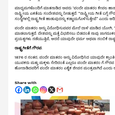
ಮಾಧ್ಯಮಗಳೊಂದಿಗೆ ಮಾತನಾಡಿದ ಅವರು ‘ವಂದೇ ಮಾತರಂ ಕೇವಲ ಹಾಡಲ್ಲ. ಇದ
ರಾಷ್ಟ್ರೀಯ ಏಕತೆಯ ಸಂದೇಶವನ್ನು ನೀಡುತ್ತದೆ. “ರಾಷ್ಟ್ರೀಯ ಗೀತೆ ಬಗ್ಗೆ ಗ
ಸಂಸ್ಥೆಗಳಲ್ಲಿ ರಾಷ್ಟ್ರಗೀತೆ ಹಾಡುವುದನ್ನು ಕಡ್ಡಾಯಗೊಳಿಸುತ್ತೇವೆ” ಎಂದು ಆದ
ವಂದೇ ಮಾತರಂ ಅನ್ನು ವಿರೋಧಿಸುವವರ ಮೇಲೆ ದಾಳಿ ಮಾಡಿದ ಯೋಗಿ, “ದೇಶದ
ಮಾಡಲಾಗುತ್ತದೆ. ದೇಶವನ್ನು ಮತ್ತೆ ವಿಭಜಿಸಲು ಬಿಡದಂತೆ ನಾವು ಜಾಗರೂಕರಾ
ಪ್ರಯತ್ನಗಳು ನಡೆಯುತ್ತಿವೆ, ಆದರೆ ಯಾವುದೇ ಧರ್ಮ ಅಥವಾ ನಂಬಿಕೆ ರಾಷ್ಟ್
ರಾಷ್ಟ್ರಗೀತೆಗೆ ಗೌರವ:
1876 ರ ನಂತರ, ವಂದೇ ಮಾತರಂ ಅನ್ನು ವಿರೋಧಿಸಿದ ಯಾವುದೇ ಕ್ರಾಂತಿಕಾರಿ 
ಯುವಕರು ಮತ್ತು ಮಕ್ಕಳು ಸೇರಿದಂತೆ ಎಲ್ಲರೂ ವಂದೇ ಮಾತರಂ ಗೆ ಗೌರವ ಕೊಟ್ಟು 
ಹೋರಾಡಿದವರಿಗೆ ವಂದೇ ಮಾತರಂ ಏಕೈಕ ಜೀವನ ಮಂತ್ರವಾಗಿದೆ ಎಂದು 
Share with