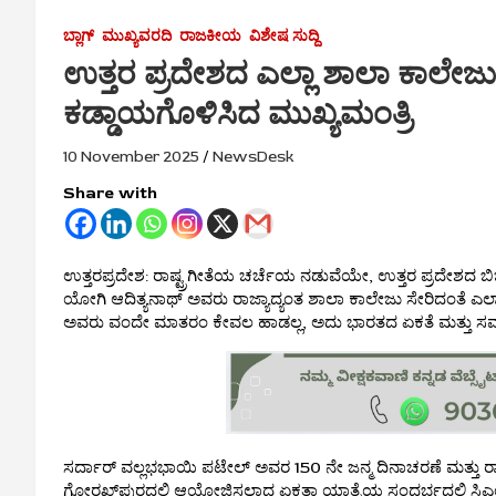
ಬ್ಲಾಗ್
ಮುಖ್ಯವರದಿ
ರಾಜಕೀಯ
ವಿಶೇಷ ಸುದ್ದಿ
ಉತ್ತರ ಪ್ರದೇಶದ ಎಲ್ಲಾ ಶಾಲಾ ಕಾಲೇಜು, 
ಕಡ್ಡಾಯಗೊಳಿಸಿದ ಮುಖ್ಯಮಂತ್ರಿ
10 November 2025
NewsDesk
Share with
ಉತ್ತರಪ್ರದೇಶ: ರಾಷ್ಟ್ರಗೀತೆಯ ಚರ್ಚೆಯ ನಡುವೆಯೇ, ಉತ್ತರ ಪ್ರದೇಶದ ಬಿಜೆ
ಯೋಗಿ ಆದಿತ್ಯನಾಥ್ ಅವರು ರಾಜ್ಯಾದ್ಯಂತ ಶಾಲಾ ಕಾಲೇಜು ಸೇರಿದಂತೆ ಎಲ್ಲಾ
ಅವರು ವಂದೇ ಮಾತರಂ ಕೇವಲ ಹಾಡಲ್ಲ, ಅದು ಭಾರತದ ಏಕತೆ ಮತ್ತು ಸಮಗ್ರತ
ಸರ್ದಾರ್ ವಲ್ಲಭಭಾಯಿ ಪಟೇಲ್ ಅವರ 150 ನೇ ಜನ್ಮ ದಿನಾಚರಣೆ ಮತ್ತು ರಾಷ್
ಗೋರಖ್‌ಪುರದಲ್ಲಿ ಆಯೋಜಿಸಲಾದ ಏಕತಾ ಯಾತ್ರೆಯ ಸಂದರ್ಭದಲ್ಲಿ ಸಿಎ