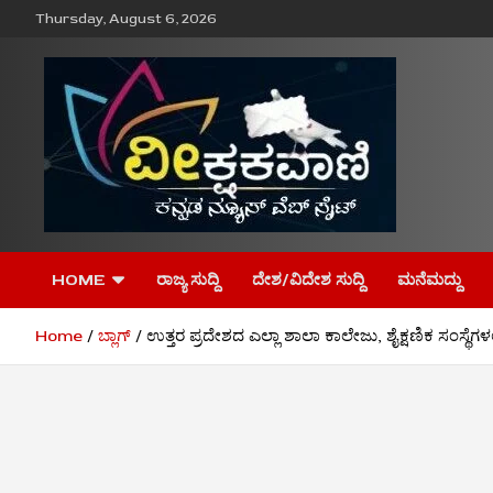
Skip
Thursday, August 6, 2026
to
content
ವೀಕ್ಷಕವಾಣಿ
HOME
ರಾಜ್ಯ ಸುದ್ದಿ
ದೇಶ/ವಿದೇಶ ಸುದ್ದಿ
ಮನೆಮದ್ದು
Home
ಬ್ಲಾಗ್
ಉತ್ತರ ಪ್ರದೇಶದ ಎಲ್ಲಾ ಶಾಲಾ ಕಾಲೇಜು, ಶೈಕ್ಷಣಿಕ ಸಂಸ್ಥೆ