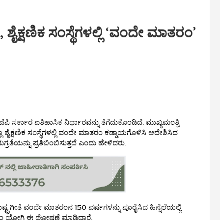
ಶೈಕ್ಷಣಿಕ ಸಂಸ್ಥೆಗಳಲ್ಲಿ ‘ವಂದೇ ಮಾತರಂ’
ಪಿ ಸರ್ಕಾರ ಐತಿಹಾಸಿಕ ನಿರ್ಧಾರವನ್ನು ತೆಗೆದುಕೊಂಡಿದೆ. ಮುಖ್ಯಮಂತ್ರಿ
 ಶೈಕ್ಷಣಿಕ ಸಂಸ್ಥೆಗಳಲ್ಲಿ ವಂದೇ ಮಾತರಂ ಕಡ್ಡಾಯಗೊಳಿಸಿ ಆದೇಶಿಸಿದ
ೆಯನ್ನು ಪ್ರತಿಬಿಂಬಿಸುತ್ತದೆ ಎಂದು ಹೇಳಿದರು.
ಟ್ರಗೀತೆ ವಂದೇ ಮಾತರಂನ 150 ವರ್ಷಗಳನ್ನು ಪೂರೈಸಿದ ಹಿನ್ನೆಲೆಯಲ್ಲಿ
ಂ ಯೋಗಿ ಈ ಘೋಷಣೆ ಮಾಡಿದ್ದಾರೆ.