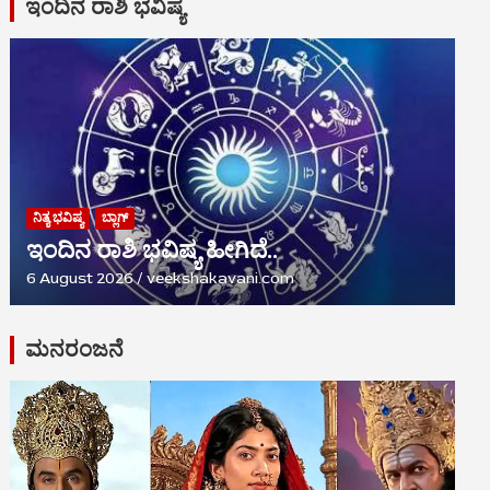
ಇಂದಿನ ರಾಶಿ ಭವಿಷ್ಯ
ನಿತ್ಯ ಭವಿಷ್ಯ
ಬ್ಲಾಗ್
ಇಂದಿನ ರಾಶಿ ಭವಿಷ್ಯ ಹೀಗಿದೆ..
6 August 2026
veekshakavani.com
ಮನರಂಜನೆ