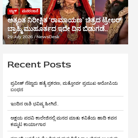
ಬ್ಲಾಗ್
ಮನರಂಜನೆ
ಅತ್ಯಂತ ನಿರೀಕ್ಷಿತ ‘ರಾಮಾಯಣ’ ಚಿತ್ರದ ಟ್ರೇಲರ್
ಬ್ರಾಹ್ಮಿ ಮುಹೂರ್ತದ ಇದೇ ದಿನ ಬಿಡುಗಡೆ..
29 July 2026
NewsDesk
Recent Posts
ಪ್ರವೀಣ್ ನೆಟ್ಟಾರು ಹತ್ಯೆ ಪ್ರಕರಣ; ಮತ್ತೋರ್ವ ಪ್ರಮುಖ ಆರೋಪಿಯ
ಬಂಧನ
ಇಂದಿನ ರಾಶಿ ಭವಿಷ್ಯ ಹೀಗಿದೆ..
ಅಕ್ಷಯ ಪದವಿ ಕಾಲೇಜಿನಲ್ಲಿ ಮನದ ಮಾತು ಕವಿತೆಯ ಹಾದಿ ಕವನ
ಕಮ್ಮಟ ಕಾರ್ಯಾಗಾರ