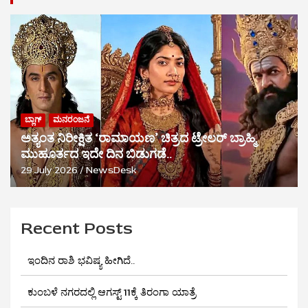
ಬ್ಲಾಗ್
ಮನರಂಜನೆ
ಅತ್ಯಂತ ನಿರೀಕ್ಷಿತ ‘ರಾಮಾಯಣ’ ಚಿತ್ರದ ಟ್ರೇಲರ್ ಬ್ರಾಹ್ಮಿ
ಮುಹೂರ್ತದ ಇದೇ ದಿನ ಬಿಡುಗಡೆ..
29 July 2026
NewsDesk
Recent Posts
ಇಂದಿನ ರಾಶಿ ಭವಿಷ್ಯ ಹೀಗಿದೆ..
ಕುಂಬಳೆ ನಗರದಲ್ಲಿ ಆಗಸ್ಟ್ 11ಕ್ಕೆ ತಿರಂಗಾ ಯಾತ್ರೆ