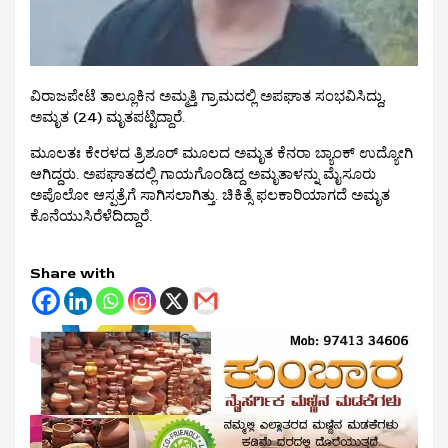
ವಿರಾಜಪೇಟೆ ತಾಲ್ಲೂಕಿನ ಅಮ್ಮತ್ತಿ ಗ್ರಾಮದಲ್ಲಿ ಅಪಘಾತ ಸಂಭವಿಸಿದ್ದು,
ಅಮೃತ (24) ಮೃತಪಟ್ಟಿದ್ದಾರೆ.
ಮೂಲತಃ ಕೇರಳದ ತ್ರಿಶೂರ್ ಮೂಲದ ಅಮೃತ ಕೆನರಾ ಬ್ಯಾಂಕ್ ಉದ್ಯೋಗಿ
ಆಗಿದ್ದರು. ಅಪಘಾತದಲ್ಲಿ ಗಾಯಗೊಂಡಿದ್ದ ಅಮೃತಾಳನ್ನು ಮೈಸೂರು
ಅಪೊಲೋ ಆಸ್ಪತ್ರೆಗೆ ಸಾಗಿಸಲಾಗಿತ್ತು. ಚಿಕಿತ್ಸೆ ಫಲಕಾರಿಯಾಗದೆ ಅಮೃತ
ಕೊನೆಯುಸಿರೆಳೆದಿದ್ದಾರೆ.
Share with