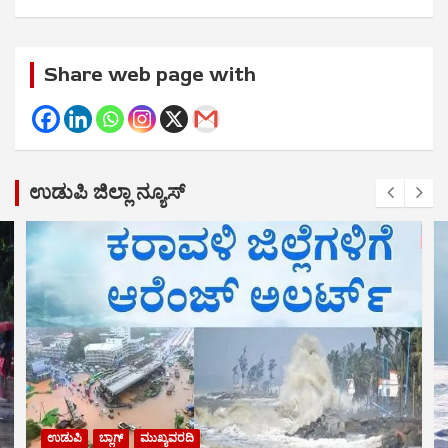
Share web page with
ಉಡುಪಿ ಜಿಲ್ಲಾ ನ್ಯೂಸ್
ಉಡುಪಿ
ಬ್ಲಾಗ್
ಮುಖ್ಯವರದಿ