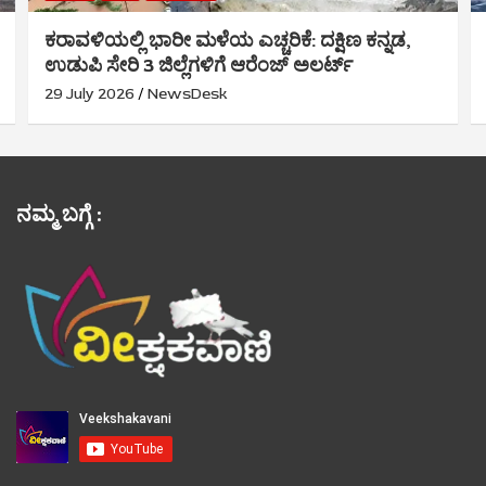
ಕರಾವಳಿಯಲ್ಲಿ ಭಾರೀ ಮಳೆಯ ಎಚ್ಚರಿಕೆ: ದಕ್ಷಿಣ ಕನ್ನಡ,
ಉಡುಪಿ ಸೇರಿ 3 ಜಿಲ್ಲೆಗಳಿಗೆ ಆರೆಂಜ್ ಅಲರ್ಟ್
29 July 2026
NewsDesk
ನಮ್ಮ ಬಗ್ಗೆ :