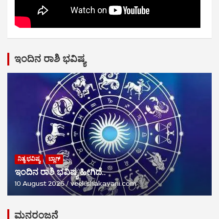
ಇಂದಿನ ರಾಶಿ ಭವಿಷ್ಯ
ನಿತ್ಯ ಭವಿಷ್ಯ
ಬ್ಲಾಗ್
ಇಂದಿನ ರಾಶಿ ಭವಿಷ್ಯ ಹೀಗಿದೆ..
10 August 2026
veekshakavani.com
ಮನರಂಜನೆ