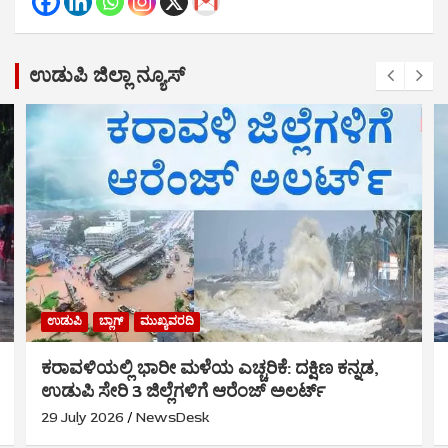
ಉಡುಪಿ ಜಿಲ್ಲಾ ನ್ಯೂಸ್
ಉಡುಪಿ
ಬ್ಲಾಗ್
ಮುಖ್ಯವರದಿ
ಕರಾವಳಿಯಲ್ಲಿ ಭಾರೀ ಮಳೆಯ ಎಚ್ಚರಿಕೆ: ದಕ್ಷಿಣ ಕನ್ನಡ,
ಉಡುಪಿ ಸೇರಿ 3 ಜಿಲ್ಲೆಗಳಿಗೆ ಆರೆಂಜ್ ಅಲರ್ಟ್
29 July 2026
NewsDesk