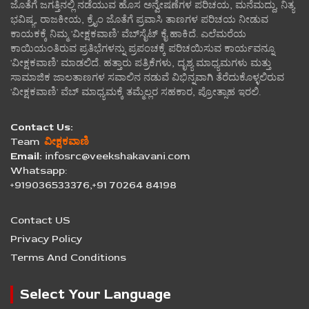
ಜೊತೆಗೆ ಜಗತ್ತಿನಲ್ಲಿ ನಡೆಯುವ ಹೊಸ ಅನ್ವೇಷಣೆಗಳ ಪರಿಚಯ, ಮನೆಮದ್ದು, ನಿತ್ಯ
ಭವಿಷ್ಯ, ರಾಜಕೀಯ, ಕ್ರೈಂ ಜೊತೆಗೆ ಪ್ರವಾಸಿ ತಾಣಗಳ ಪರಿಚಯ ನೀಡುವ
ಕಾಯಕಕ್ಕೆ ನಿಮ್ಮ 'ವೀಕ್ಷಕವಾಣಿ' ವೆಬ್‌ಸೈಟ್‌ ಕೈ ಹಾಕಿದೆ. ಎಲೆಮರೆಯ
ಕಾಯಿಯಂತಿರುವ ಪ್ರತಿಭೆಗಳನ್ನು ಪ್ರಪಂಚಕ್ಕೆ ಪರಿಚಯಿಸುವ ಕಾರ್ಯವನ್ನೂ
'ವೀಕ್ಷಕವಾಣಿ' ಮಾಡಲಿದೆ. ಹತ್ತಾರು ಪತ್ರಿಕೆಗಳು, ದೃಶ್ಯ ಮಾಧ್ಯಮಗಳು ಮತ್ತು
ಸಾಮಾಜಿಕ ಜಾಲತಾಣಗಳ ಸವಾಲಿನ ನಡುವೆ ವಿಭಿನ್ನವಾಗಿ ತೆರೆದುಕೊಳ್ಳಲಿರುವ
'ವೀಕ್ಷಕವಾಣಿ' ವೆಬ್ ಮಾಧ್ಯಮಕ್ಕೆ ತಮ್ಮೆಲ್ಲರ ಸಹಕಾರ, ಪ್ರೋತ್ಸಾಹ ಇರಲಿ.
Contact Us:
Team
ವೀಕ್ಷಕವಾಣಿ
Email:
infosrc@veekshakavani.com
Whatsapp:
+919036533376,+91 70264 84198
Contact US
Privacy Policy
Terms And Conditions
Select Your Language