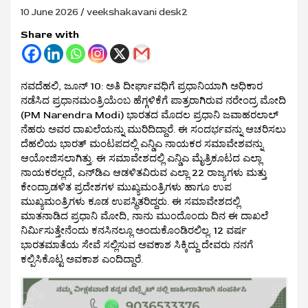
10 June 2026
veekshakavani desk2
Share with
ನವದೆಹಲಿ, ಜೂನ್ 10: ಅತಿ ದೀರ್ಘಾವಧಿಗೆ ಪ್ರಧಾನಿಯಾಗಿ ಅಧಿಕಾರ
ನಡೆಸಿದ ಪ್ರಧಾನಮಂತ್ರಿಯೆಂಬ ಹೆಗ್ಗಳಿಕೆಗೆ ಪಾತ್ರರಾಗಿರುವ ನರೇಂದ್ರ ಮೋದಿ
(PM Narendra Modi) ಭಾರತದ ಮೊದಲ ಪ್ರಧಾನಿ ಜವಾಹರಲಾಲ್
ನೆಹರು ಅವರ ದಾಖಲೆಯನ್ನು ಮುರಿದಿದ್ದಾರೆ. ಈ ಸಂದರ್ಭವನ್ನು ಆಚರಿಸಲು
ದೆಹಲಿಯ ಭಾರತ್ ಮಂಟಪದಲ್ಲಿ ಎನ್ಡಿಎ ನಾಯಕರ ಸಮಾವೇಶವನ್ನು
ಆಯೋಜಿಸಲಾಗಿತ್ತು. ಈ ಸಮಾವೇಶದಲ್ಲಿ ಎನ್ಡಿಎ ಮೈತ್ರಿಕೂಟದ ಎಲ್ಲಾ
ನಾಯಕರಲ್ಲದೆ, ಎನ್‌ಡಿಎ ಆಡಳಿತವಿರುವ ಎಲ್ಲಾ 22 ರಾಜ್ಯಗಳು ಮತ್ತು
ಕೇಂದ್ರಾಡಳಿತ ಪ್ರದೇಶಗಳ ಮುಖ್ಯಮಂತ್ರಿಗಳು ಹಾಗೂ ಉಪ
ಮುಖ್ಯಮಂತ್ರಿಗಳು ಕೂಡ ಉಪಸ್ಥಿತರಿದ್ದರು. ಈ ಸಮಾವೇಶದಲ್ಲಿ
ಮಾತನಾಡಿದ ಪ್ರಧಾನಿ ಮೋದಿ, ನಾನು ಮುಂದೊಂದು ದಿನ ಈ ದಾಖಲೆ
ನಿರ್ಮಿಸುತ್ತೇನೆಂದು ಕನಸಿನಲ್ಲೂ ಅಂದುಕೊಂಡಿರಲಿಲ್ಲ. 12 ವರ್ಷ
ಭಾರತಮಾತೆಯ ಸೇವೆ ಸಲ್ಲಿಸುವ ಅವಕಾಶ ಸಿಕ್ಕಿದ್ದು ದೇವರು ನನಗೆ
ಕಲ್ಪಿಸಿಕೊಟ್ಟ ಅವಕಾಶ ಎಂದಿದ್ದಾರೆ.