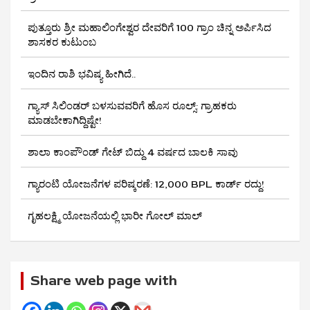
ಪುತ್ತೂರು ಶ್ರೀ ಮಹಾಲಿಂಗೇಶ್ವರ ದೇವರಿಗೆ 100 ಗ್ರಾಂ ಚಿನ್ನ ಅರ್ಪಿಸಿದ
ಶಾಸಕರ ಕುಟುಂಬ
ಇಂದಿನ ರಾಶಿ ಭವಿಷ್ಯ ಹೀಗಿದೆ..
ಗ್ಯಾಸ್ ಸಿಲಿಂಡರ್ ಬಳಸುವವರಿಗೆ ಹೊಸ ರೂಲ್ಸ್‌: ಗ್ರಾಹಕರು
ಮಾಡಬೇಕಾಗಿದ್ದಿಷ್ಟೇ!
ಶಾಲಾ ಕಾಂಪೌಂಡ್ ಗೇಟ್ ಬಿದ್ದು 4 ವರ್ಷದ ಬಾಲಕಿ ಸಾವು
ಗ್ಯಾರಂಟಿ ಯೋಜನೆಗಳ ಪರಿಷ್ಕರಣೆ: 12,000 BPL ಕಾರ್ಡ್ ರದ್ದು!
ಗೃಹಲಕ್ಷ್ಮಿ ಯೋಜನೆಯಲ್ಲಿ ಭಾರೀ ಗೋಲ್ ಮಾಲ್
Share web page with