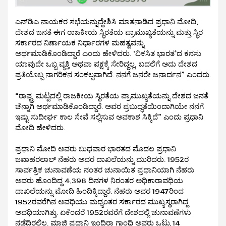
ಎನ್‌ಡಿಎ ನಾಯಕರ ಸಭೆಯನ್ನುದ್ದೇಶಿಸಿ ಮಾತನಾಡಿದ ಪ್ರಧಾನಿ ಮೋದಿ,
ದೇಶದ ಜನತೆ ಈಗ ರಾಜಕೀಯ ಸ್ಥಿರತೆಯ ಪ್ರಾಮುಖ್ಯತೆಯನ್ನು ಮತ್ತು ಸ್ಥಿರ
ಸರ್ಕಾರದ ನಿರ್ಣಾಯಕ ನಿರ್ಧಾರಗಳ ಮಹತ್ವವನ್ನು
ಅರ್ಥಮಾಡಿಕೊಂಡಿದ್ದಾರೆ ಎಂದು ಹೇಳಿದರು. ‘ವಿಕಸಿತ ಭಾರತ’ದ ಕನಸು
ಯಾವುದೇ ಒಬ್ಬ ವ್ಯಕ್ತಿ ಅಥವಾ ಪಕ್ಷಕ್ಕೆ ಸೇರಿದ್ದಲ್ಲ, ಬದಲಿಗೆ ಅದು ದೇಶದ
ಪ್ರತಿಯೊಬ್ಬ ನಾಗರಿಕನ ಸಂಕಲ್ಪವಾಗಿದೆ. ನನಗೆ ಜನರೇ ಜನಾರ್ದನ” ಎಂದರು.
“ರಾಷ್ಟ್ರ ಮಟ್ಟದಲ್ಲಿ ರಾಜಕೀಯ ಸ್ಥಿರತೆಯ ಪ್ರಾಮುಖ್ಯತೆಯನ್ನು ದೇಶದ ಜನತೆ
ಚೆನ್ನಾಗಿ ಅರ್ಥಮಾಡಿಕೊಂಡಿದ್ದಾರೆ. ಅವರ ಪ್ರಬುದ್ಧತೆಯಿಂದಾಗಿಯೇ ನನಗೆ
ಇಷ್ಟು ಸುದೀರ್ಘ ಕಾಲ ಸೇವೆ ಸಲ್ಲಿಸುವ ಅವಕಾಶ ಸಿಕ್ಕಿದೆ” ಎಂದು ಪ್ರಧಾನಿ
ಮೋದಿ ಹೇಳಿದರು.
ಪ್ರಧಾನಿ ಮೋದಿ ಅವರು ಬುಧವಾರ ಭಾರತದ ಮೊದಲ ಪ್ರಧಾನಿ
ಜವಾಹರಲಾಲ್ ನೆಹರು ಅವರ ದಾಖಲೆಯನ್ನು ಮುರಿದರು. 1952ರ
ಸಾರ್ವತ್ರಿಕ ಚುನಾವಣೆಯ ನಂತರ ಚುನಾಯಿತ ಪ್ರಧಾನಿಯಾಗಿ ನೆಹರು
ಅವರು ಹೊಂದಿದ್ದ 4,398 ದಿನಗಳ ನಿರಂತರ ಅಧಿಕಾರಾವಧಿಯ
ದಾಖಲೆಯನ್ನು ಮೋದಿ ಹಿಂದಿಕ್ಕಿದ್ದಾರೆ. ನೆಹರು ಅವರ 1947ರಿಂದ
1952ರವರೆಗಿನ ಅವಧಿಯು ಮಧ್ಯಂತರ ಸರ್ಕಾರದ ಮುಖ್ಯಸ್ಥರಾಗಿದ್ದ
ಅವಧಿಯಾಗಿತ್ತು. ಏಕೆಂದರೆ 1952ರವರೆಗೆ ದೇಶದಲ್ಲಿ ಚುನಾವಣೆಗಳು
ನಡೆದಿರಲಿಲ್ಲ. ಮಾಜಿ ಪ್ರಧಾನಿ ಇಂದಿರಾ ಗಾಂಧಿ ಅವರು ಒಟ್ಟು 14