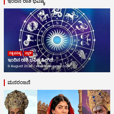
ಇಂದಿನ ರಾಶಿ ಭವಿಷ್ಯ
ನಿತ್ಯ ಭವಿಷ್ಯ
ಬ್ಲಾಗ್
ಇಂದಿನ ರಾಶಿ ಭವಿಷ್ಯ ಹೀಗಿದೆ..
9 August 2026
veekshakavani.com
ಮನರಂಜನೆ