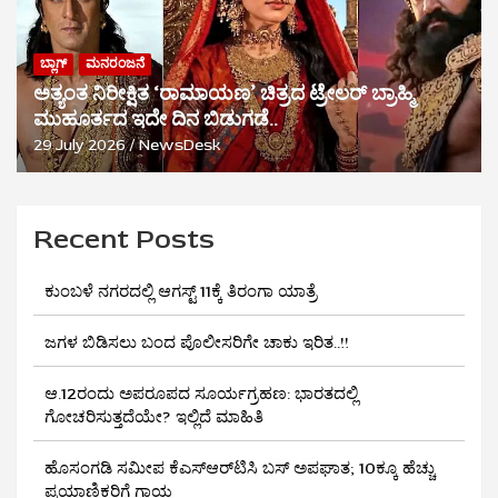
ಬ್ಲಾಗ್
ಮನರಂಜನೆ
ಅತ್ಯಂತ ನಿರೀಕ್ಷಿತ ‘ರಾಮಾಯಣ’ ಚಿತ್ರದ ಟ್ರೇಲರ್ ಬ್ರಾಹ್ಮಿ
ಮುಹೂರ್ತದ ಇದೇ ದಿನ ಬಿಡುಗಡೆ..
29 July 2026
NewsDesk
Recent Posts
ಕುಂಬಳೆ ನಗರದಲ್ಲಿ ಆಗಸ್ಟ್ 11ಕ್ಕೆ ತಿರಂಗಾ ಯಾತ್ರೆ
ಜಗಳ ಬಿಡಿಸಲು ಬಂದ ಪೊಲೀಸರಿಗೇ ಚಾಕು ಇರಿತ..!!
ಆ.12ರಂದು ಅಪರೂಪದ ಸೂರ್ಯಗ್ರಹಣ: ಭಾರತದಲ್ಲಿ
ಗೋಚರಿಸುತ್ತದೆಯೇ? ಇಲ್ಲಿದೆ ಮಾಹಿತಿ
ಹೊಸಂಗಡಿ ಸಮೀಪ ಕೆಎಸ್‌ಆರ್‌ಟಿಸಿ ಬಸ್ ಅಪಘಾತ; 10ಕ್ಕೂ ಹೆಚ್ಚು
ಪ್ರಯಾಣಿಕರಿಗೆ ಗಾಯ