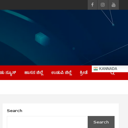
KANNADA
ು ನ್ಯೂಸ್
ಹಾಸನ ಜಿಲ್ಲೆ
ಉಡುಪಿ ಜಿಲ್ಲೆ
ಕ್ರೀಡೆ
Search
Search