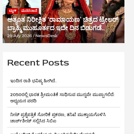
ಬ್ಲಾಗ್
ಮನರಂಜನೆ
ಅತ್ಯಂತ ನಿರೀಕ್ಷಿತ ‘ರಾಮಾಯಣ’ ಚಿತ್ರದ ಟ್ರೇಲರ್
ಬ್ರಾಹ್ಮಿ ಮುಹೂರ್ತದ ಇದೇ ದಿನ ಬಿಡುಗಡೆ..
29 July 2026
NewsDesk
Recent Posts
ಇಂದಿನ ರಾಶಿ ಭವಿಷ್ಯ ಹೀಗಿದೆ..
2050ರಲ್ಲಿ ಭಾರತ ಶ್ರೀಮಂತಿಕೆ ಸಾಧಿಸುವ ಮುನ್ನವೇ ಮುಪ್ಪಾಗಲಿದೆ:
ಅಧ್ಯಯನ ವರದಿ
ನೀಟ್ ಪ್ರಶ್ನೆಪತ್ರಿಕೆ ಸೋರಿಕೆ ಪ್ರಕರಣ; ತನಿಖೆ ಮುಕ್ತಾಯಗೊಳಿಸಿ
ಚಾರ್ಜ್‌ಶೀಟ್ ಸಲ್ಲಿಸಿದ ಸಿಬಿಐ