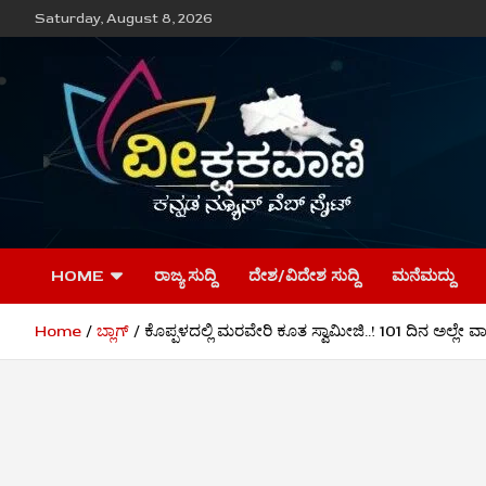
Skip
Saturday, August 8, 2026
to
content
ವೀಕ್ಷಕವಾಣಿ
HOME
ರಾಜ್ಯ ಸುದ್ದಿ
ದೇಶ/ವಿದೇಶ ಸುದ್ದಿ
ಮನೆಮದ್ದು
Home
ಬ್ಲಾಗ್
ಕೊಪ್ಪಳದಲ್ಲಿ ಮರವೇರಿ ಕೂತ ಸ್ವಾಮೀಜಿ..! 101 ದಿನ ಅಲ್ಲೇ ವಾ