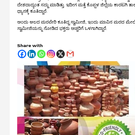
ದೇಶದಾದ್ಯಂತ ಸದ್ದು ಮಾಡಿತ್ತು. ಇದೀಗ ಮತ್ತೆ ಕೊಪ್ಪಳ ಜಿಲ್ಲೆಯ ಕಾರಟಗಿ
ಧ್ಯಾನಕ್ಕೆ ಕೂತಿದ್ದಾರೆ.
ಅಂದು ಆಲದ ಮರವೇರಿ ಕೂತಿದ್ದ ಸ್ವಾಮೀಜಿ, ಇಂದು ಮಾವಿನ ಮರದ ಮೇಲೆ ಗೂ
ಸ್ವಾಮೀಜಿಯನ್ನು ನೋಡಿದ ಭಕ್ತರು ಅಚ್ಚರಿಗೆ ಒಳಗಾಗಿದ್ದಾರೆ.
Share with