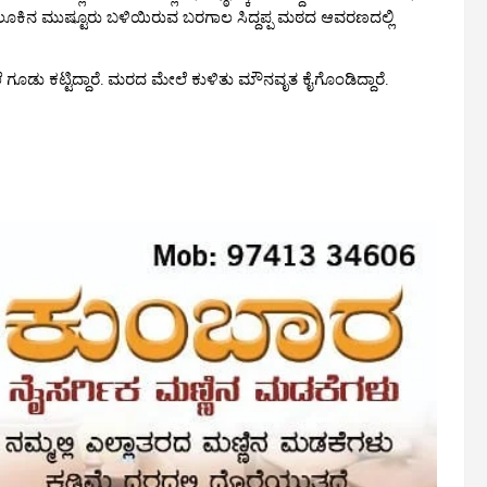
 ತಾಲೂಕಿನ ಮುಷ್ಟೂರು ಬಳಿಯಿರುವ ಬರಗಾಲ ಸಿದ್ದಪ್ಪ ಮಠದ ಆವರಣದಲ್ಲಿ
ಡು ಕಟ್ಟಿದ್ದಾರೆ. ಮರದ ಮೇಲೆ ಕುಳಿತು ಮೌನವೃತ ಕೈಗೊಂಡಿದ್ದಾರೆ.