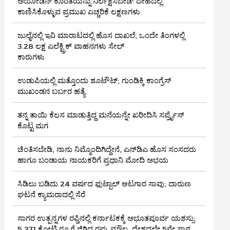
ಅಯೋಡಿನ್ ಕೊರತೆಯನ್ನು ನಿರ್ಲಕ್ಷಿಸಬೇಡಿ! ದೇಹದಲ್ಲಿ
ಕಾಣಿಸಿಕೊಳ್ಳುವ ಪ್ರಮುಖ ಎಚ್ಚರಿಕೆ ಲಕ್ಷಣಗಳು
ಜುಲೈನಲ್ಲಿ ಇವಿ ಮಾರಾಟದಲ್ಲಿ ಹೊಸ ದಾಖಲೆ; ಒಂದೇ ತಿಂಗಳಲ್ಲಿ
3.28 ಲಕ್ಷ ಎಲೆಕ್ಟ್ರಿಕ್ ವಾಹನಗಳು ಸೇಲ್
ಕಾರುಗಳು
ಉಡುಪಿಯಲ್ಲಿ ಮತ್ತೊಂದು ಶೂಟೌಟ್‌; ಗುಂಡಿಕ್ಕಿ ಕಾಂಗ್ರೆಸ್‌
ಮುಖಂಡನ ಬರ್ಬರ ಹತ್ಯೆ
ತನ್ನ ತಾಯಿ ಕೆಲಸ ಮಾಡುತ್ತಿದ್ದ ಮನೆಯನ್ನೇ ಖರೀದಿಸಿ ಸರ್ಪ್ರೈಸ್
ಕೊಟ್ಟ ಮಗ
ಚಿಂತಿಸಬೇಡಿ, ನಾನು ನಿಮ್ಮೊಂದಿಗಿದ್ದೇನೆ, ಎನ್‌ಡಿಎ ಹೊಸ ಸಂಸದರು
ಹಾಗೂ ಬಂಡಾಯ ನಾಯಕರಿಗೆ ಪ್ರಧಾನಿ ಮೋದಿ ಅಭಯ
ಸಿಡಿಲು ಬಡಿದು 24 ವರ್ಷದ ಫುಟ್ಬಾಲ್ ಆಟಗಾರ ಸಾವು; ದಾರುಣ
ಘಟನೆ ಕ್ಯಾಮರಾದಲ್ಲಿ ಸೆರೆ
ಸಾಗರ ಉತ್ಪನ್ನಗಳ ರಫ್ತಿನಲ್ಲಿ ಕರ್ನಾಟಕಕ್ಕೆ ಅಭೂತಪೂರ್ವ ಯಶಸ್ಸು:
5,371 ಕೋಟಿ ರೂ.ಗೆ ಜಿಗಿದ ರಫ್ತು ಮೌಲ್ಯ, ದೇಶದಲ್ಲೇ 5ನೇ ಸ್ಥಾನ