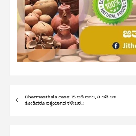
Post
Dharmasthala case: 15 ಅಡಿ ಅಗಲ, 8 ಅಡಿ ಆಳ
navigation
ತೋಡಿದರೂ ಪತ್ತೆಯಾಗದ ಕಳೇಬರ..!