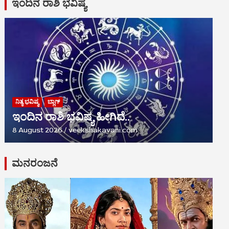
ಇಂದಿನ ರಾಶಿ ಭವಿಷ್ಯ
ನಿತ್ಯ ಭವಿಷ್ಯ
ಬ್ಲಾಗ್
ಇಂದಿನ ರಾಶಿ ಭವಿಷ್ಯ ಹೀಗಿದೆ..
8 August 2026
veekshakavani.com
ಮನರಂಜನೆ