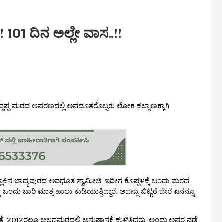
 101 ದಿನ ಅಲ್ಲೇ ವಾಸ..!!
ದ್ದಪ್ಪ ಮಠದ ಆವರಣದಲ್ಲಿ ಅವಧೂತರೊಬ್ಬರು ಲೋಕ ಕಲ್ಯಾಣಕ್ಕಾಗಿ
ಲ್ಲೂಕಿನ ಬಾದ್ಯಪುರದ ಅವಧೂತ ಸ್ವಾಮೀಜಿ. ಇದೀಗ ಕೊಪ್ಪಳಕ್ಕೆ ಬಂದು ಮರದ
 ಒಂದು ಬಾರಿ ಮಾತ್ರ ಹಾಲು ಕುಡಿಯುತ್ತಿದ್ದಾರೆ. ಅದನ್ನು ಬಿಟ್ಟರೆ ಬೇರೆ ಏನನ್ನೂ
ೆ. 2012ರಲ್ಲೂ ಆಲದಮರದಲ್ಲಿ ಅನುಷ್ಠಾನಕ್ಕೆ ಕುಳಿತಿದ್ದರು. ಅಂದು ಅವರ ನಡೆ