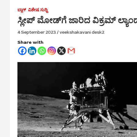
ಬ್ಲಾಗ್
ವಿಶೇಷ ಸುದ್ದಿ
ಸ್ಲೀಪ್ ಮೋಡ್‌ಗೆ ಜಾರಿದ ವಿಕ್ರಮ್ ಲ್ಯಾಂ
4 September 2023
veekshakavani desk2
Share with