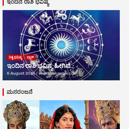
ಇಂದಿನ ರಾಶಿ ಭವಿಷ್ಯ
ನಿತ್ಯ ಭವಿಷ್ಯ
ಬ್ಲಾಗ್
ಇಂದಿನ ರಾಶಿ ಭವಿಷ್ಯ ಹೀಗಿದೆ..
6 August 2026
veekshakavani.com
ಮನರಂಜನೆ