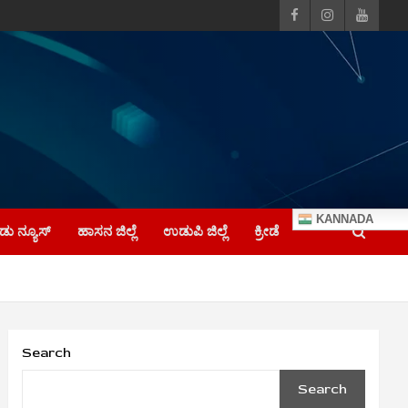
KANNADA
ು ನ್ಯೂಸ್
ಹಾಸನ ಜಿಲ್ಲೆ
ಉಡುಪಿ ಜಿಲ್ಲೆ
ಕ್ರೀಡೆ
Search
Search