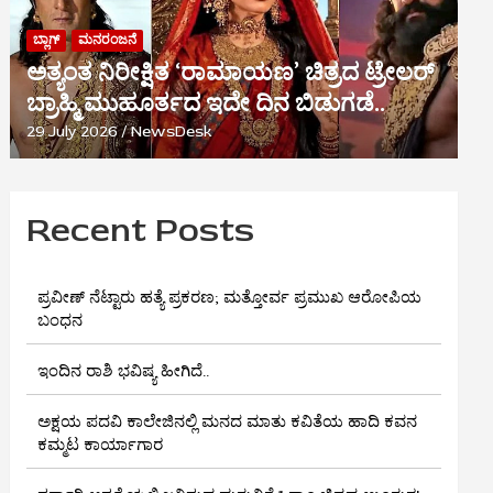
ಬ್ಲಾಗ್
ಮನರಂಜನೆ
ಅತ್ಯಂತ ನಿರೀಕ್ಷಿತ ‘ರಾಮಾಯಣ’ ಚಿತ್ರದ ಟ್ರೇಲರ್
ಬ್ರಾಹ್ಮಿ ಮುಹೂರ್ತದ ಇದೇ ದಿನ ಬಿಡುಗಡೆ..
29 July 2026
NewsDesk
Recent Posts
ಪ್ರವೀಣ್ ನೆಟ್ಟಾರು ಹತ್ಯೆ ಪ್ರಕರಣ; ಮತ್ತೋರ್ವ ಪ್ರಮುಖ ಆರೋಪಿಯ
ಬಂಧನ
ಇಂದಿನ ರಾಶಿ ಭವಿಷ್ಯ ಹೀಗಿದೆ..
ಅಕ್ಷಯ ಪದವಿ ಕಾಲೇಜಿನಲ್ಲಿ ಮನದ ಮಾತು ಕವಿತೆಯ ಹಾದಿ ಕವನ
ಕಮ್ಮಟ ಕಾರ್ಯಾಗಾರ