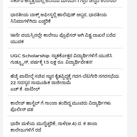
ಸರ್ಕಾರಿ ಆಸ್ಪತ್ರೆಯಲ್ಲಿ ಜನಿಸುವ ಮಗುವಿಗೆ 1 ಗ್ರಾಂ ಚಿನ್ನದ ಉಂಗುರ!
ಭಾರತೀಯ ಬಾಕ್ಸ್ ಆಫೀಸ್ನಲ್ಲಿ ಹಾಲಿವುಡ್ ಅಬ್ಬರ, ಭಾರತೀಯ
ಸಿನಿಮಾಗಳಿಗಿದು ಎಚ್ಚರಿಕೆ
18ನೇ ವಯಸ್ಸಿನಲ್ಲೇ ಕಾಲೇಜು ಪ್ರೊಫೆಸರ್ ಆಗಿ ವಿಶ್ವ ದಾಖಲೆ ಬರೆದ
ಯುವಕ
UGC Scholarship: ಸ್ನಾತಕೋತ್ತರ ವಿದ್ಯಾರ್ಥಿಗಳಿಗೆ ಯುಜಿಸಿ
ಗುಡ್ನ್ಯೂಸ್; ವರ್ಷಕ್ಕೆ 1.5 ಲಕ್ಷ ರೂ. ವಿದ್ಯಾರ್ಥಿವೇತನ!
ಹೆಚ್ಕೆ ಪಾಟೀಲ್ಗೆ ಸಚಿವ ಸ್ಥಾನ ಕೈತಪ್ಪಿದ್ದಕ್ಕೆ ಗದಗ-ಬೆಟಗೇರಿ ನಗರಸಭೆಯ
22 ಸದಸ್ಯರ ಸಾಮೂಹಿಕ ರಾಜೀನಾಮೆ
ಎಚ್.ಕೆ. ಪಾಟೀಲ್
ಕಾಲೇಜ್ ಹಾಸ್ಟೆಲ್ ಗೆ ಗಾಂಜಾ ತಂದಿದ್ದ ಮೂವರು ವಿದ್ಯಾರ್ಥಿಗಳು
ಪೊಲೀಸ್ ವಶ
ಭಾರೀ ಮಳೆಯ ಮುನ್ನೆಚ್ಚರಿಕೆ; ನಾಳೆ(ಆ.4) ದ. ಕ ಶಾಲಾ
ಕಾಲೇಜುಗಳಿಗೆ ರಜೆ