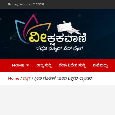
Skip
Friday, August 7, 2026
to
content
ವೀಕ್ಷಕವಾಣಿ
HOME
ರಾಜ್ಯ ಸುದ್ದಿ
ದೇಶ/ವಿದೇಶ ಸುದ್ದಿ
ಮನೆಮದ್ದು
Home
ಬ್ಲಾಗ್
ಸ್ಲೀಪ್ ಮೋಡ್‌ಗೆ ಜಾರಿದ ವಿಕ್ರಮ್ ಲ್ಯಾಂಡರ್!