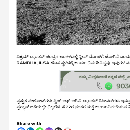
ವಿಕ್ರಮ್ ಲ್ಯಾಂಡರ್ ಚಂದ್ರನ ಅಂಗಳದಲ್ಲಿ ಸ್ಲೀಪ್ ಮೋಡ್‌ಗೆ ಹೋಗಿದೆ ಎ
RAMBHA, ILSA ಹೊಸ ಸ್ಥಳದಲ್ಲಿ ಕಾರ್ಯ ನಿರ್ವಹಿಸಿದ್ದವು. ಇವುಗಳ ಮಾಹಿತ
ಪ್ರಸ್ತುತ ಪೇಲೋಡ್‌ಗಳು ಸ್ವಿಚ್ ಆಫ್ ಆಗಿವೆ. ಲ್ಯಾಂಡರ್ ರಿಸೀವರ್‌ಗಳು ಇನ
ಪ್ರಗ್ಯಾನ್ ಜತೆಯಲ್ಲೇ ನಿಲ್ಲಲಿದೆ. ಸೆ.22ರ ನಂತರ ಮತ್ತೆ ಕಾರ್ಯನಿರ್ವಹಿಸುವ ವ
Share with